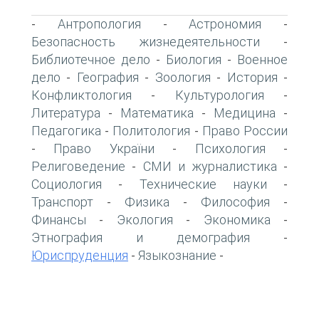
Антропология
Астрономия
-
-
-
Безопасность жизнедеятельности
-
Библиотечное дело
Биология
Военное
-
-
дело
География
Зоология
История
-
-
-
-
Конфликтология
Культурология
-
-
Литература
Математика
Медицина
-
-
-
Педагогика
Политология
Право России
-
-
Право України
Психология
-
-
-
Религоведение
СМИ и журналистика
-
-
Социология
Технические науки
-
-
Транспорт
Физика
Философия
-
-
-
Финансы
Экология
Экономика
-
-
-
Этнография и демография
-
Юриспруденция
Языкознание
-
-