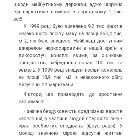
шкоди майбутньому держави, адже щорічно
від наркотиків помирає в середньому 1 тис.
осіб.
У 1999 році було виявлено 9,2 тис. фактів
незаконного посіву маку на площі 263,4 тис.
м 2, які було знищено. Найбільш доступним
джерелом наркосировини в нашій країні є
дикоростучі коноплі, якими, за оцінками
спеціалістів, забруднено понад 100 тис. га
земель. У 1999 році знищені посіви конопель
на площі 18,9 тис. м2, з незаконного обігу
вилучено 4 т марихуани.
Фктори, що призводять до зростання
наркоманії:
- значна бездуховність сред різних верств
населення, у частини людей старшого віку -
крах особистих сподівань (фрустрація). У
молоді значною мірою відсутні життєві