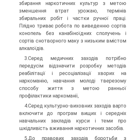
збирання наркотичних культур з метою
зменшення втрат урожаю, термінів
збиральних робіт і частки ручної праці.
Плідно триває робота по виведенню сортів
конопель без канабіноїдних сполучень і
сортів снотворного маку з низьким вмістом
алкалоїдів.
3.Серед медичних заходів потрібно
передусім відзначити розробку методів
реабілітації і ресоціалізації хворих на
наркоманію, навчання молоді тверезому
способу життя з метою ранньої
профілактики наркоманії,
4.Серед культурно-виховних заходів варто
включити до програм вищих і середніх
навчальних закладів курси і теми про
шкідливість вживання наркотичних засобів.
5.До правових заходів боротьби з