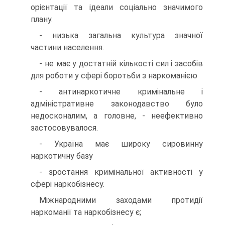
орієнтації та ідеали соціально значимого
плану.
- низька загальна культура значної
частини населення.
- не має у достатній кількості сил і засобів
для роботи у сфері боротьби з наркоманією
- антинаркотичне кримінальне і
адміністративне законодавство було
недосконалим, а головне, - неефективно
застосовувалося.
- Україна має широку сировинну
наркотичну базу
- зростання кримінальної активності у
сфері наркобізнесу.
Міжнародними заходами протидії
наркоманії та наркобізнесу є;