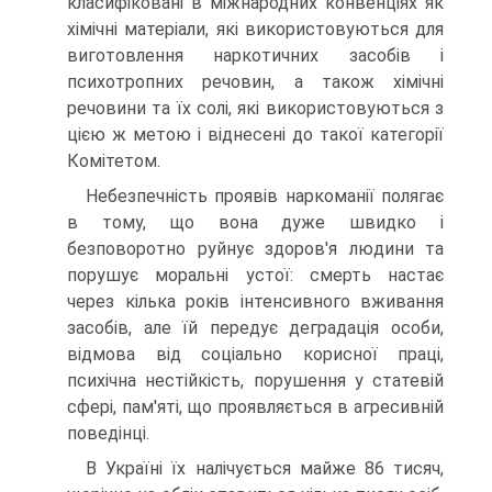
класифіковані в міжнародних конвенціях як
хімічні матеріали, які використовуються для
виготовлення наркотичних засобів і
психотропних речовин, а також хімічні
речовини та їх солі, які використовуються з
цією ж метою і віднесені до такої категорії
Комітетом.
Небезпечність проявів наркоманії полягає
в тому, що вона дуже швидко і
безповоротно руйнує здоров'я людини та
порушує моральні устої: смерть настає
через кілька років інтенсивного вживання
засобів, але їй передує деградація особи,
відмова від соціально корисної праці,
психічна нестійкість, порушення у статевій
сфері, пам'яті, що проявляється в агресивній
поведінці.
В Україні їх налічується майже 86 тисяч,