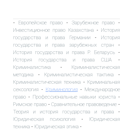
Европейское право
Зарубежное право
-
-
-
Инвестиционное право Казахстана
История
-
государства и права Германии
История
-
государства и права зарубежных стран
-
История государства и права Р. Беларусь
-
История государства и права США
-
Криминалистика
Криминалистическая
-
методика
Криминалистическая тактика
-
-
Криминалистическая техника
Криминальная
-
сексология
Криминология
Международное
-
-
право
Профессиональные навыки юриста
-
-
Римское право
Сравнительное правоведение
-
-
Теория и история государства и права
-
Юридическая психология
Юридическая
-
техника
Юридическая этика
-
-