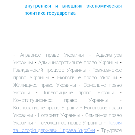
внутренняя и внешняя экономическая
политика государства.
Аграрное право Украины
Адвокатура
-
-
Украины
Административное право Украины
-
-
Гражданский процесс Украины
Гражданское
-
право Украины
Екологічне право України
-
-
Жилищное право Украины
Земельне право
-
України
Інвестиційне право України
-
-
Конституционное право Украины
-
Корпоративне право України
Налоговое право
-
Украины
Нотариат Украины
Семейное право
-
-
Украины
Таможенное право Украины
Теорія
-
-
та Історія держави і права України
Трудовое
-