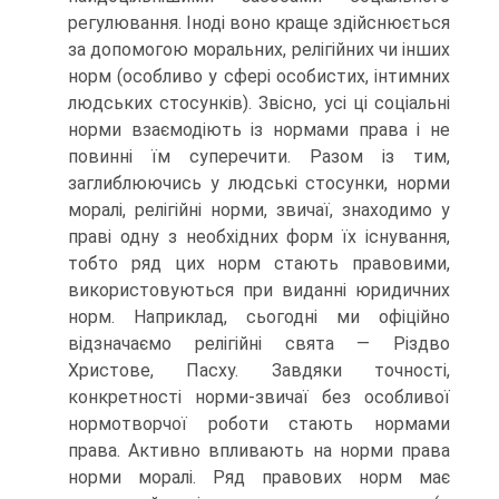
регулювання. Іноді воно краще здійснюється
за допомогою моральних, релігійних чи інших
норм (особливо у сфері особистих, інтимних
людських стосунків). Звісно, усі ці соціальні
норми взаємодіють із нормами права і не
повинні їм суперечити. Разом із тим,
заглиблюючись у людські стосунки, норми
моралі, релігійні норми, звичаї, знаходимо у
праві одну з необхідних форм їх існування,
тобто ряд цих норм стають правовими,
використовуються при виданні юридичних
норм. Наприклад, сьогодні ми офіційно
відзначаємо релігійні свята — Різдво
Христове, Пасху. Завдяки точності,
конкретності норми-звичаї без особливої
нормотворчої роботи стають нормами
права. Активно впливають на норми права
норми моралі. Ряд правових норм має