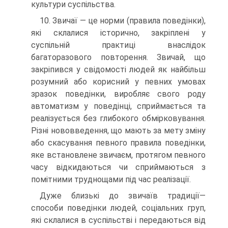
культури суспільства.
10. Звичаї — це норми (правила поведінки),
які склалися історично, закріплені у
суспільній практиці внаслідок
багаторазового повторення. Звичай, що
закріпився у свідомості людей як найбільш
розумний або корисний у певних умовах
зразок поведінки, виробляє свого роду
автоматизм у поведінці, сприймається та
реалізується без глибокого обмірковування.
Різні нововведення, що мають за мету зміну
або скасування певного правила поведінки,
яке встановлене звичаєм, протягом певного
часу відкидаються чи сприймаються з
помітними труднощами під час реалізації.
Дуже близькі до звичаїв традиції—
способи поведінки людей, соціальних груп,
які склалися в суспільстві і передаються від