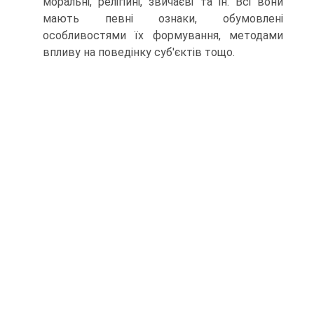
моральні, релігійні, звичаєві та ін. Всі вони
мають певні ознаки, обумовлені
особливостями їх формування, методами
впливу на поведінку суб'єктів тощо.