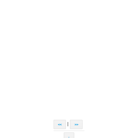
|
<<
>>
↑