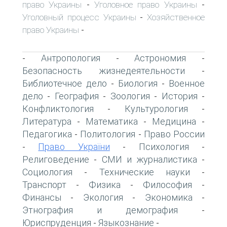
право Украины
Уголовное право Украины
-
-
Уголовный процесс Украины
Хозяйственное
-
право Украины
-
Антропология
Астрономия
-
-
-
Безопасность жизнедеятельности
-
Библиотечное дело
Биология
Военное
-
-
дело
География
Зоология
История
-
-
-
-
Конфликтология
Культурология
-
-
Литература
Математика
Медицина
-
-
-
Педагогика
Политология
Право России
-
-
Право України
Психология
-
-
-
Религоведение
СМИ и журналистика
-
-
Социология
Технические науки
-
-
Транспорт
Физика
Философия
-
-
-
Финансы
Экология
Экономика
-
-
-
Этнография и демография
-
Юриспруденция
Языкознание
-
-