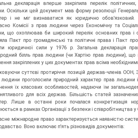
альна декларація вперше закріпила перелік політичних,
и. Оскільки цей документ мав форму резолюції Генераль
тер і не міг визнаватися як юридично обов'язковий.
асно Комісії з прав людини через Економічну та Соціа
и, що охоплював би широкий перелік основних прав і 
яла Пакт про громадянські та політичні права і Пакт про е
ли юридичної сили у 1976 р. Загальна декларація пр
родний білль прав людини (чи Хартію прав людини), що 
нення закріплених у цих документах прав всіма необхідними
ховуючи суттєві протиріччя позицій держав-членів ООН, 
 людини проголосили природний характер прав людини і 
чення їх класових особливостей, надаючи їм загальноде
нятливого для всіх держав. Більшість статей зазначен
тер. Лише в останні роки почалася конкретизація н
нюється в рамках Організації з безпеки і співробітництва у 
асне міжнародне право характеризується наявністю систе
одавство. Воно включає п'ять різновидів документів: