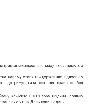
підтримки міжнародного миру та безпеки, а, з
існо новому етапу міждержавних відносин у
зок дотримуватися основних прав і свобод
блену Комісією ООН з прав людини Загальну
 всьому світі як День прав людини.