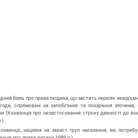
дний білль про права людини, що містить перелік невід'ємн
Угоди, спрямовані на запобігання та покарання злочині
и (Конвенція про незастосування строку давності до во
.).
Конвенції, націлені на захист груп населення, які потр
енція про права дитини 1989 p.).