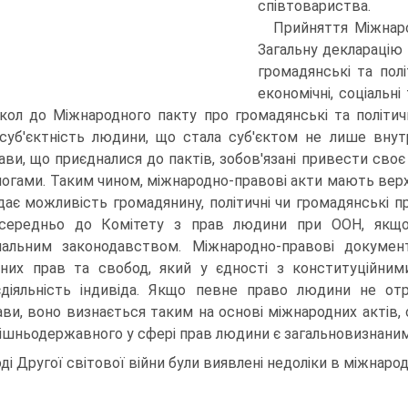
співтовариства.
Прийняття Міжнаро
Загальну декларацію 
громадянські та полі
економічні, соціальні
кол до Міжнародного пакту про громадянські та політичні
суб'єктність людини, що стала суб'єктом не лише внут
ви, що приєдналися до пактів, зобов'язані привести своє 
могами. Таким чином, міжнародно-правові акти мають вер
дає можливість громадянину, політичні чи громадянські п
середньо до Комітету з прав людини при ООН, якщо 
нальним законодавством. Міжнародно-правові докумен
них прав та свобод, який у єдності з конституційни
діяльність індивіда. Якщо певне право людини не отр
ви, воно визнається таким на основі міжнародних актів,
ішньодержавного у сфері прав людини є загальновизнани
оді Другої світової війни були виявлені недоліки в міжнар