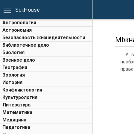
Sci.House
Антропология
Астрономия
Безопасность жизнедеятельности
Міжн
Библиотечное дело
Биология
У с
Военное дело
необх
География
права
Зоология
История
Конфликтология
Культурология
Литература
Математика
Медицина
Педагогика