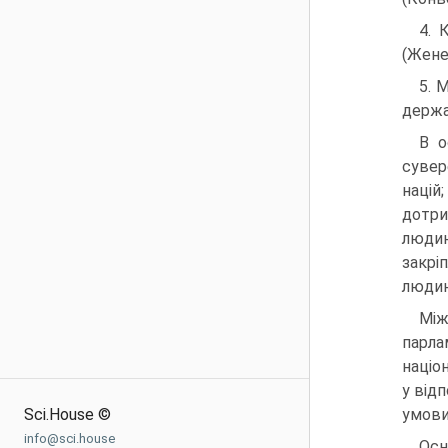
4. 
(Жене
5. 
держа
В о
сувер
націй
дотри
людин
закрі
людин
Між
парла
націо
у від
Sci.House ©
умови
info@sci.house
Осн