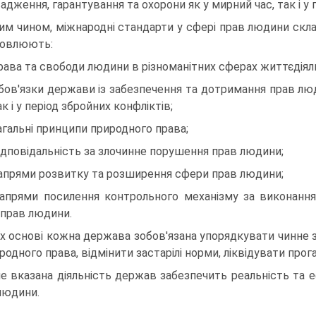
адження, гарантування та охорони як у мирний час, так і у 
им чином, міжнародні стандарти у сфері прав людини скла
новлюють:
рава та свободи людини в різноманітних сферах життєдіяль
бов'язки держави із забезпечення та дотримання прав люд
ак і у період збройних конфліктів;
агальні принципи природного права;
ідповідальність за злочинне порушення прав людини;
апрями розвитку та розширення сфери прав людини;
апрями посилення контрольного механізму за виконанн
 прав людини.
їх основі кожна держава зобов'язана упорядкувати чинне 
родного права, відмінити застарілі норми, ліквідувати прог
е вказана діяльність держав забезпечить реальність та 
людини.