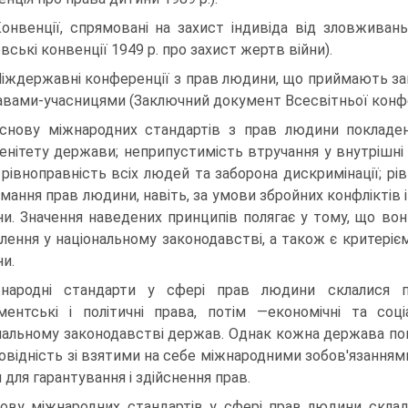
Конвенції, спрямовані на захист індивіда від зловживан
вські конвенції 1949 р. про захист жертв війни).
Міждержавні конференції з прав людини, що приймають за
вами-учасницями (Заключний документ Всесвітньої конфере
снову міжнародних стандартів з прав людини покладені 
енітету держави; неприпустимість втручання у внутрішні
; рівноправність всіх людей та заборона дискримінації; рі
мання прав людини, навіть, за умови збройних конфліктів і
и. Значення наведених принципів полягає у тому, що во
плення у національному законодавстві, а також є критеріє
и.
народні стандарти у сфері прав людини склалися по
ментські і політичні права, потім —економічні та соц
нальному законодавстві держав. Однак кожна держава по
повідність зі взятими на себе міжнародними зобов'язаннями
 для гарантування і здійснення прав.
ову міжнародних стандартів у сфері прав людини скла