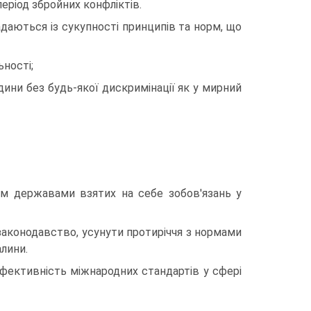
період збройних конфліктів.
даються із сукупності принципів та норм, що
ності;
ини без будь-якої дискримінації як у мирний
ям державами взятих на себе зобов'язань у
законодавство, усунути протиріччя з нормами
алини.
ефективність міжнародних стандартів у сфері