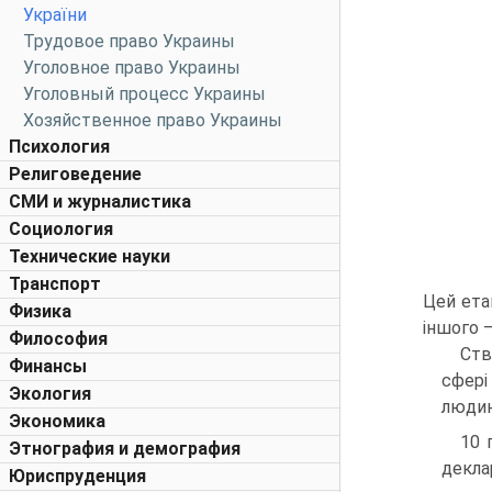
України
Трудовое право Украины
Уголовное право Украины
Уголовный процесс Украины
Хозяйственное право Украины
Психология
Религоведение
СМИ и журналистика
Социология
Технические науки
Транспорт
Цей ета
Физика
іншого 
Философия
Ств
Финансы
сфері
Экология
людин
Экономика
10 
Этнография и демография
декла
Юриспруденция