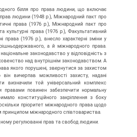
дного білля про права людини, що включає
прав людини (1948 p.), Міжнародний пакт про
тичні права (1976 p.), Міжнародний пакт про
 та культурні права (1976 p.), Факультативний
 права (1976 p.), внесло характерні зміни у
рішньодержавного, а й міжнародного права.
національне законодавство у відповідність з
ховенство над внутрішнім законодавством. А
рава якого порушені, звернутися за захистом
він вичерпав можливості захисту, надані
ти визначили той універсальний комплекс
ми правами повинен забезпечити нормальну
имало конституційного закріплення з боку
 оскільки пріоритет міжнародного права щодо
м принципом міжнародного співтовариства.
одному регулюванні прав та свобод людини.