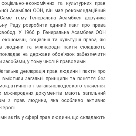
 соціально-економічних та культурних прав
ної Асамблеї ООН, він мав рекомендаційний
 Саме тому Генеральна Асамблея доручила
льну Раду розробити єдиний пакт про права
свобод. У 1966 р. Генеральна Асамблея ООН
кономічні, соціальні та культурні права, які
ав людини та міжнародні пакти складають
покладає на держави обов'язок забезпечити
 засобами, у тому числі й правовими.
Загальна декларація прав людини і пакти про
вмістили загальні принципи та поняття без
мократичного і загальнолюдського значення,
их міжнародних документів мають загальний
орм з прав людини, яка особливо активно
Європі.
ми актів у сфері прав людини, що складають