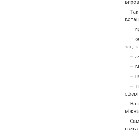
впров
Так
вста
— п
— о
час, т
— з
— в
— н
— н
сфері
На 
міжна
Сам
прав 