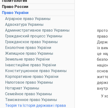
Политология
Право России
Право України
Аграрное право Украины
Адвокатура Украины
Административное право Украины
прото
Гражданский процесс Украины
право
Гражданское право Украины
Держа
Екологічне право України
їх ви
Жилищное право Украины
це на
Земельне право України
безпо
Інвестиційне право України
націо
Конституционное право Украины
основ
Корпоративне право України
життє
Налоговое право Украины
держа
Нотариат Украины
внутр
Семейное право Украины
У х
Таможенное право Украины
Теорія та Історія держави і права