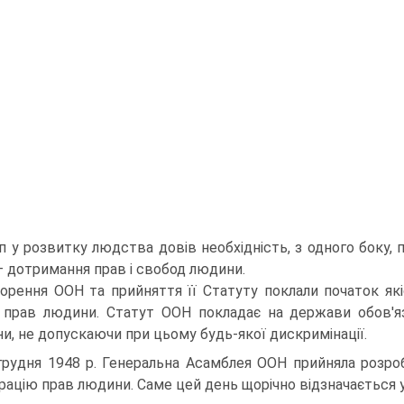
п у розвитку людства довів необхідність, з одного боку, 
— дотримання прав і свобод людини.
орення ООН та прийняття її Статуту поклали початок як
 прав людини. Статут ООН покладає на держави обов'я
и, не допускаючи при цьому будь-якої дискримінації.
грудня 1948 р. Генеральна Асамблея ООН прийняла розро
рацію прав людини. Саме цей день щорічно відзначається у