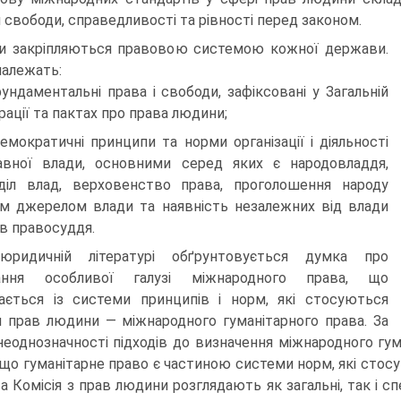
и свободи, справедливості та рівності перед законом.
и закріпляються правовою системою кожної держави.
належать:
ундаментальні права і свободи, зафіксовані у Загальній
рації та пактах про права людини;
емократичні принципи та норми організації і діяльності
вної влади, основними серед яких є народовладдя,
діл влад, верховенство права, проголошення народу
м джерелом влади та наявність незалежних від влади
ів правосуддя.
ридичній літературі обґрунтовується думка про
вання особливої галузі міжнародного права, що
ається із системи принципів і норм, які стосуються
 прав людини — міжнародного гуманітарного права. За
 неоднозначності підходів до визначення міжнародного г
 що гуманітарне право є частиною системи норм, які стос
а Комісія з прав людини розглядають як загальні, так і сп