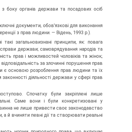
ь з боку органів держави та посадових осіб
ключні документи, обов'язкові для виконання
нції з прав людини. — Відень, 1993 p.).
такі загальновизнані принципи, як: повага
 справи держави; самоврядування народів та
вність прав і можливостей чоловіків та жінок;
 відповідальність за злочинні порушення прав
ни є основою розроблення прав людини та їх
м законності діяльності держави у сфері прав
ступово. Спочатку були закріплені лише
іальні. Саме вони і були конкретизовані у
винна не лише привести своє законодавство
, а й вчиняти певні дії та створювати реальні
дають норми природного права, що включає