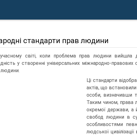
ародні стандарти прав людини
учасному світі, коли проблема прав людини вийшла 
ідність у створенні універсальних міжнародно-правових 
 людини.
Ці стандарти відобр
актів, що встановили
особи, визначивши 
Таким чином, права 
окремої держави, а 
свобод людини в су
особливостями певн
людської цивілізації