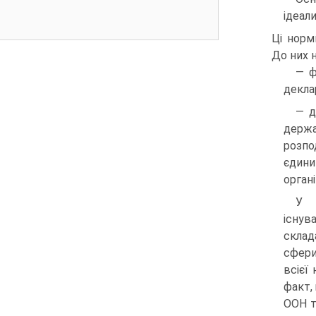
ідеал
Ці норм
До них 
— ф
декла
— д
держа
розпо
єдини
орган
У ю
існу
склад
сфери
всієї
факт,
ООН т