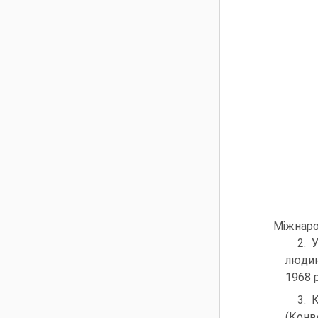
Міжнаро
2. 
людин
1968 p
3. 
(Конв