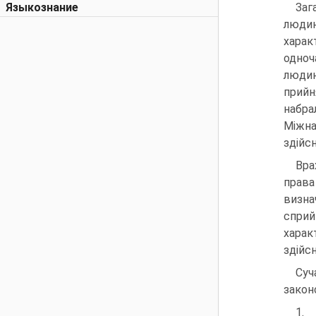
Языкознание
Заг
людин
харак
одноч
людин
прийн
набра
Міжна
здійс
Вра
права
визна
сприй
харак
здійс
Суч
закон
1.