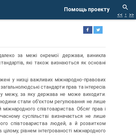
Помощь проекту
<<
↑
>>
далеко за межі окремої держави, виникла
стандартів, які також визнаються як основні
ажені у низці важливих міжнародно-правових
 загальнолюдські стандарти прав та інтересів
ту межу, за яку держава не може виходити.
людини стали об'єктом регулювання не лише
й міжнародного співтовариства. Обсяг прав і
часному суспільстві визначається не лише
ого співтовариства людей, а й розвитком
 в цілому, рівнем інтегрованості міжнародного