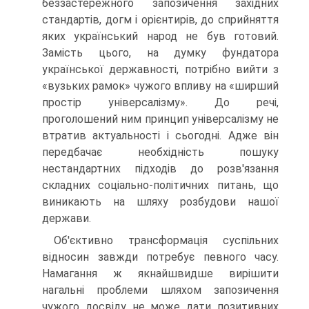
беззастережного запозичення західних
стандартів, догм і орієнтирів, до сприйняття
яких український народ не був готовий.
Замість цього, на думку фундатора
української державності, потрібно вийти з
«вузьких рамок» чужого впливу на «ширший
простір універсалізму». До речі,
проголошений ним принцип універсалізму не
втратив актуальності і сьогодні. Адже він
передбачає необхідність пошуку
нестандартних підходів до розв'язання
складних соціально-політичних питань, що
виникають на шляху розбудови нашої
держави.
Об'єктивно трансформація суспільних
відносин завжди потребує певного часу.
Намагання ж якнайшвидше вирішити
нагальні проблеми шляхом запозичення
чужого досвіду не може дати позитивних