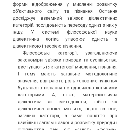
форми відображення у мисленні розвитку
об'єктивного світу та пізнання. Остання
досліджує взаємний зв'язок діалектичних
категорій, послідовність переходу однієї з них у
іншу. У системі філософської науки
діалектична логіка утворює єдність з
діалектикою і теорією пізнання.
Філософські категорії, узагальнюючи
закономірні зв'язки природи та суспільства,
виступають і як категорії мислення, пізнання.
І тому мають загальне методологічне
значення, відіграють роль «опорних пунктів»
будь-якого пізнання і є одночасно логічними
категоріями. А, отже, матеріалістична
діалектика як методологія, тобто як
діалектична логіка, містить, перш за все,
загальні категорії, а саме поняття про
найбільш загальні закони розвитку природи і
суспільства, такі, як: «зміст», «форма»,