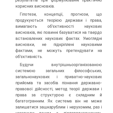
результатів при формулюванні практично
корисних висновків.
Гіпотези, концепції, прогнози, що
продукуються теорією держави і права,
вимагають об'єктивності наукових
висновків, які повинні базуватися на твердо
встановлених наукових фактах. Умоглядні
висновки, не підкріплені науковими
фактами, не можуть претендувати на
об'єктивність.
Будучи внутрішньоорганізованою
системою загальних філософських,
загальнонаукових і приватно-наукових
прийомів та засобів пізнання державно-
правової дійсності, метод теорії держави і
права за структурою є складним й
багатогранним. Як система він не може
залишатися зашкарублим і нерухомим, раз і