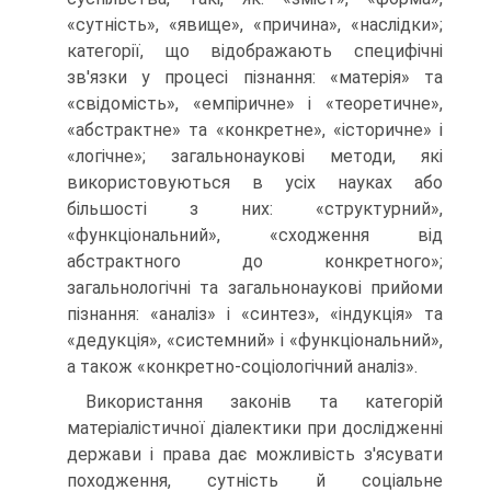
«сутність», «явище», «причина», «наслідки»;
категорії, що відображають специфічні
зв'язки у процесі пізнання: «матерія» та
«свідомість», «емпіричне» і «теоретичне»,
«абстрактне» та «конкретне», «історичне» і
«логічне»; загальнонаукові методи, які
використовуються в усіх науках або
більшості з них: «структурний»,
«функціональний», «сходження від
абстрактного до конкретного»;
загальнологічні та загальнонаукові прийоми
пізнання: «аналіз» і «синтез», «індукція» та
«дедукція», «системний» і «функціональний»,
а також «конкретно-соціологічний аналіз».
Використання законів та категорій
матеріалістичної діалектики при дослідженні
держави і права дає можливість з'ясувати
походження, сутність й соціальне