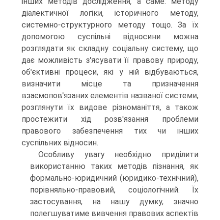
інших методів дослідження, а саме: методу
діалектичної логіки, історичного методу,
системно-структурного методу тощо. За їх
допомогою суспільні відносини можна
розглядати як складну соціальну систему, що
дає можливість з'ясувати її правову природу,
об'єктивні процеси, які у ній відбуваються,
визначити місце та призначення
взаємопов'язаних елементів названої системи,
розглянути їх видове різноманіття, а також
простежити хід розв'язання проблеми
правового забезпечення тих чи інших
суспільних відносин.
Особливу увагу необхідно приділити
використанню таких методів пізнання, як
формально-юридичний (юридико-технічний),
порівняльно-правовий, соціологічний. Їх
застосування, на нашу думку, значно
полегшуватиме вивчення правових аспектів