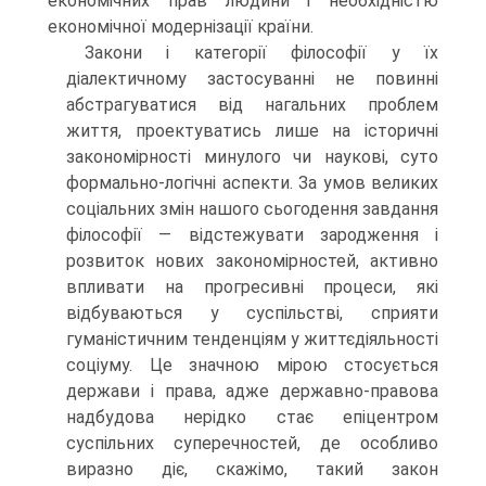
економічних прав людини і необхідністю
економічної модернізації країни.
Закони і категорії філософії у їх
діалектичному застосуванні не повинні
абстрагуватися від нагальних проблем
життя, проектуватись лише на історичні
закономірності минулого чи наукові, суто
формально-логічні аспекти. За умов великих
соціальних змін нашого сьогодення завдання
філософії — відстежувати зародження і
розвиток нових закономірностей, активно
впливати на прогресивні процеси, які
відбуваються у суспільстві, сприяти
гуманістичним тенденціям у життєдіяльності
соціуму. Це значною мірою стосується
держави і права, адже державно-правова
надбудова нерідко стає епіцентром
суспільних суперечностей, де особливо
виразно діє, скажімо, такий закон