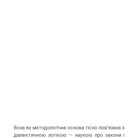
Вона як методологічна основа тісно пов'язана з
діалектичною логікою — наукою про закони і