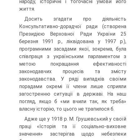
народу, історичні і тогочасні умови його
життя.
Досить згадати про діяльність
Консультативно-дорадчої ради (створена
Президією Верховної Ради України 25
березня 1991 p., ліквідована у 1997 p.),
програмними засадами якої, зокрема, була
співпраця з українським парламентом з
метою покращання ефективності
законодавчих процесів та змісту
законодавства. У ряді випадків своїми
порадами окремі її члени лише сприяли
загостренню ситуації в державі. На наш
погляд, якщо б «ми вчили так, як треба»
власну історію, то цього не трапилося б.
Адже ще у 1918 p. M. Грушевський у своїй
праці «Історія та її соціально-виховне
значення» застерігав щодо небезпеки