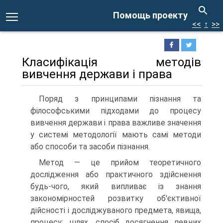
Помощь проекту
<<
↑
>>
Класифікація методів
вивчення держави і права
Поряд з принципами пізнання та
філософськими підходами до процесу
вивчення держави і права важливе значення
у системі методології мають самі методи
або способи та засоби пізнання.
Метод — це прийом теоретичного
дослідження або практичного здійснення
будь-чого, який випливає із знання
закономірностей розвитку об'єктивної
дійсності і досліджуваного предмета, явища,
процесу; шлях, спосіб досягнення певних