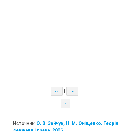
|
<<
>>
↑
Источник:
О. В. Зайчук, Н. М. Оніщенко. Теорія
держави і права. 2006