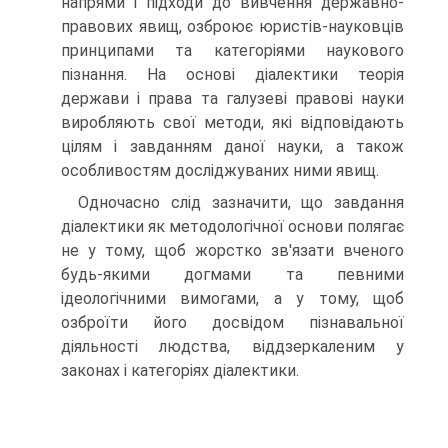
напрями і підходи до вивчення державно-
правових явищ, озброює юристів-науковців
принципами та категоріями наукового
пізнання. На основі діалектики теорія
держави і права та галузеві правові науки
виробляють свої методи, які відповідають
цілям і завданням даної науки, а також
особливостям досліджуваних ними явищ.
Одночасно слід зазначити, що завдання
діалектики як методологічної основи полягає
не у тому, щоб жорстко зв'язати вченого
будь-якими догмами та певними
ідеологічними вимогами, а у тому, щоб
озброїти його досвідом пізнавальної
діяльності людства, віддзеркаленим у
законах і категоріях діалектики.