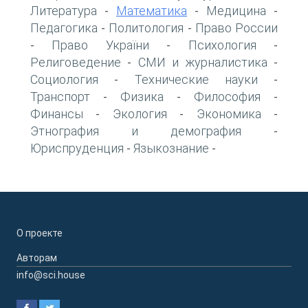
Литература
Математика
Медицина
-
-
-
Педагогика
Политология
Право России
-
-
Право України
Психология
-
-
-
Религоведение
СМИ и журналистика
-
-
Социология
Технические науки
-
-
Транспорт
Физика
Философия
-
-
-
Финансы
Экология
Экономика
-
-
-
Этнография и демография
-
Юриспруденция
Языкознание
-
-
О проекте
Авторам
info@sci.house