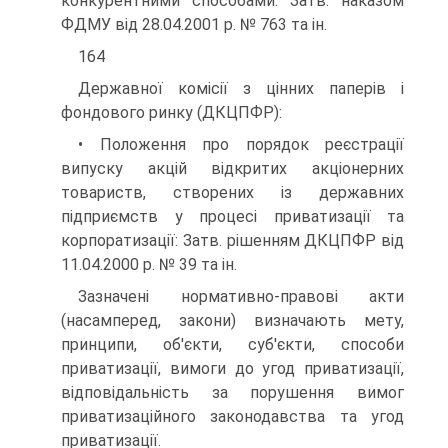
конкурентними способами: Затв. наказом
ФДМУ від 28.04.2001 р. № 763 та ін.
164
Державної комісії з цінних паперів і
фондового ринку (ДКЦПФР):
• Положення про порядок реєстрації
випуску акцій відкритих акціонерних
товариств, створених із державних
підприємств у процесі приватизації та
корпоратизації: Затв. рішенням ДКЦПФР від
11.04.2000 р. № 39 та ін.
Зазначені нормативно-правові акти
(насамперед, закони) визначають мету,
принципи, об'єкти, суб'єкти, способи
приватизації, вимоги до угод приватизації,
відповідальність за порушення вимог
приватизаційного законодавства та угод
приватизації.