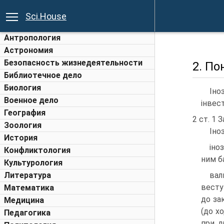
Sci.House
Антропология
Астрономия
Безопасность жизнедеятельности
2. По
Библиотечное дело
Биология
Іно
Военное дело
інвес
География
2 ст. 1 З
Зоология
Іно
История
іно
Конфликтология
ним б
Культурология
Литература
вал
весту
Математика
до за
Медицина
(до х
Педагогика
при д