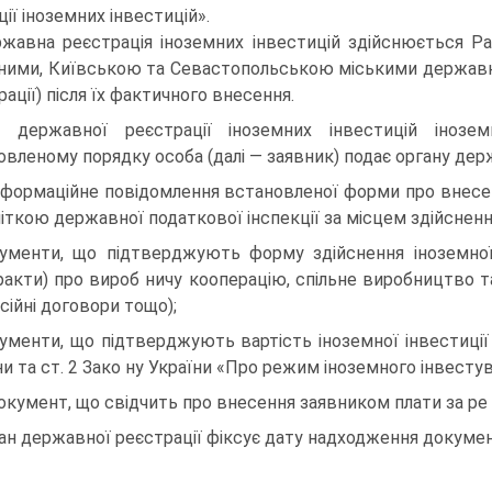
ії іноземних інвестицій».
жавна реєстрація іноземних інвестицій здійснюється Ра
ними, Київською та Севастопольською міськими державни
ації) після їх фактичного внесення.
 державної реєстрації іноземних інвестицій іноз
овленому порядку особа (далі — заявник) подає органу дер
нформаційне повідомлення встановленої форми про внесен 
міткою державної податкової інспекції за місцем здійснення
ументи, що підтверджують форму здійснення іноземної 
ракти) про вироб ничу кооперацію, спільне виробництво та 
сійні договори тощо);
ументи, що підтверджують вартість іноземної інвестиції 
ни та ст. 2 Зако ну України «Про режим іноземного інвестув
окумент, що свідчить про внесення заявником плати за ре
ан державної реєстрації фіксує дату надходження докуме