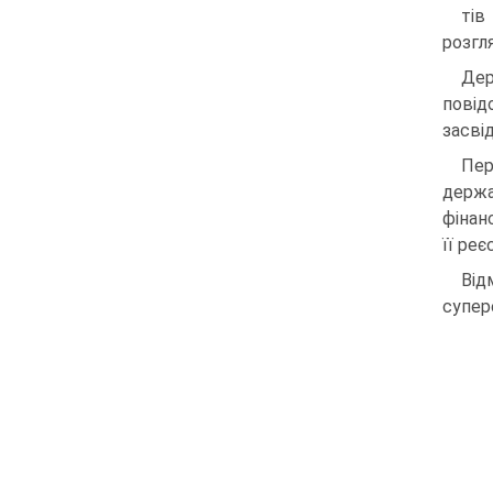
тів
розгл
Дер
повід
засві
Пер
держа
фінанс
її реє
Від
супер