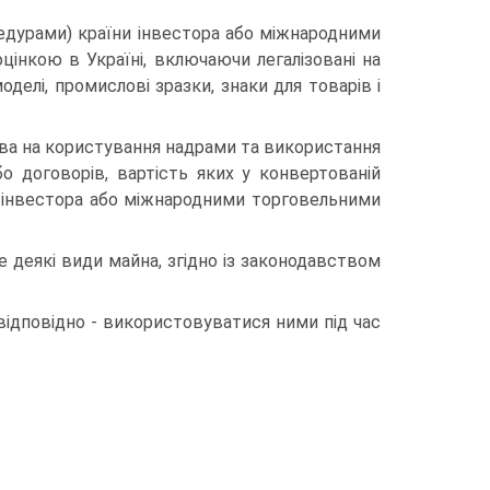
цедурами) країни інвестора або міжнародними
інкою в Україні, включаючи легалізовані на
оделі, промислові зразки, знаки для товарів і
рава на користування надрами та використання
о договорів, вартість яких у конвертованій
и інвестора або міжнародними торговельними
е деякі види майна, згідно із законодавством
відповідно - використовуватися ними під час