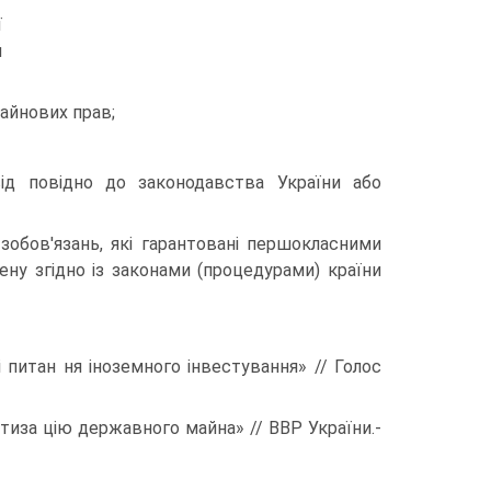
ї
й
майнових прав;
ід повідно до законодавства України або
обов'язань, які гарантовані першокласними
ену згідно із законами (процедурами) країни
і питан ня іноземного інвестування» // Голос
ватиза цію державного майна» // ВВР України.-