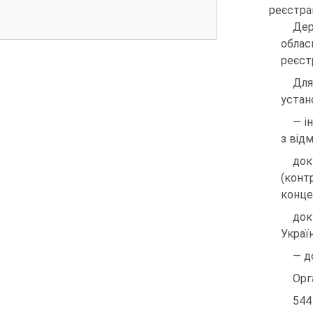
реєстрац
Дер
облас
реєстр
Для
устан
— і
з від
док
(конт
конце
док
Украї
— д
Орг
544