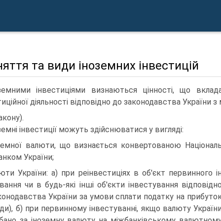
няття та види іноземних інвестицій
земними інвестиціями визнаються цінності, що вклад
тиційної діяльності відповідно до законодавства України з
акону).
земні інвестиції можуть здійснюватися у вигляді:
земної валюти, що визнається конвертованою Націонал
анком України;
юти України: а) при реінвестиціях в об'єкт первинного і
вання чи в будь-які інші об'єкти інвестування відповідн
конодавства України за умови сплати податку на прибуто
оди), б) при первинному інвестуванні, якщо валюту Україн
бано за іноземну валюту на міжбанківському валютном