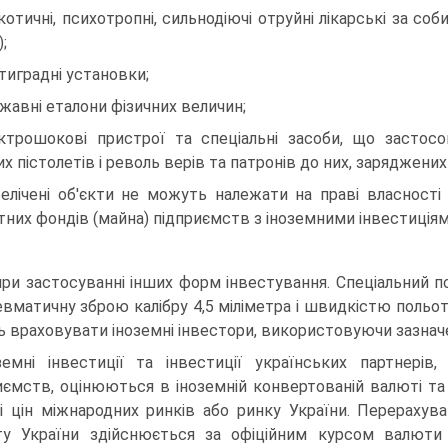
котичні, психотропні, сильнодіючі отруйні лікарські за с
);
тиградні установки;
жавні еталони фізичних величин;
ктрошокові пристрої та спеціальні засоби, що застос
их пістолетів і револь верів та патронів до них, заряджени
елічені об'єкти не можуть належати на праві власності
тних фондів (майна) підприємств з іноземними інвестиція
при застосуванні інших форм інвестування. Спеціальний 
евматичну зброю калібру 4,5 міліметра і швидкістю польот
 враховувати іноземні інвестори, використовуючи зазначе
земні інвестиції та інвестиції українських партнер
иємств, оцінюються в іноземній конвертованій валюті та
і цін міжнародних ринків або ринку України. Перерахува
у України здійснюється за офіційним курсом валюти 