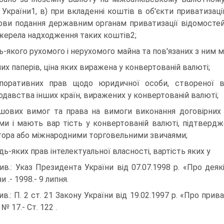
 України1, в) при вкладенні коштів в об'єкти приватизаці
ови подання державним органам приватизації відомосте
жерела надходження таких коштів2;
ь-якого рухомого і нерухомого майна та пов'язаних з ним 
них паперів, ціна яких виражена у конвертованій валюті;
поративних прав щодо юридичної особи, створеної в
одавства інших країн, виражених у конвертованій валюті;
шових вимог та права на вимоги виконання договірних з
ми і мають вар тість у конвертованій валюті, підтвердж
тора або міжнародними торговельними звичаями;
удь-яких прав інтелектуальної власності, вартість яких у
ив.: Указ Президента України від 07.07.1998 р. «Про деяк
и .- 1998.- 9 липня.
ив.: П. 2 ст. 21 Закону України від 19.02.1997 р. «Про при
 № 17.- Ст. 122 .