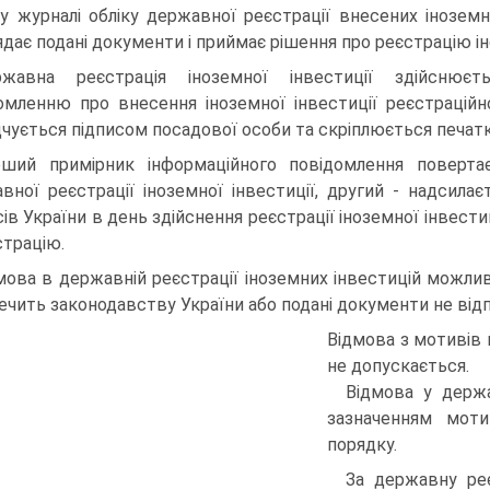
 у журналі обліку державної реєстрації внесених іноземн
ядає подані документи і приймає рішення про реєстрацію іно
жавна реєстрація іноземної інвестиції здійснює
омленню про внесення іноземної інвестиції реєстраційн
дчується підписом посадової особи та скріплюється печат
ший примірник інформаційного повідомлення поверта
вної реєстрації іноземної інвестиції, другий - надсил
ів України в день здійснення реєстрації іноземної інвестиц
страцію.
мова в державній реєстрації іноземних інвестицій можлива 
ечить законодавству України або подані документи не ві
Відмова з мотивів 
не допускається.
Відмова у держа
зазначенням мот
порядку.
За державну реє