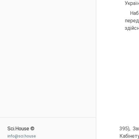
Україн
Наб
перед
здійсн
Sci.House ©
395), З
Кабінет
info@sci.house