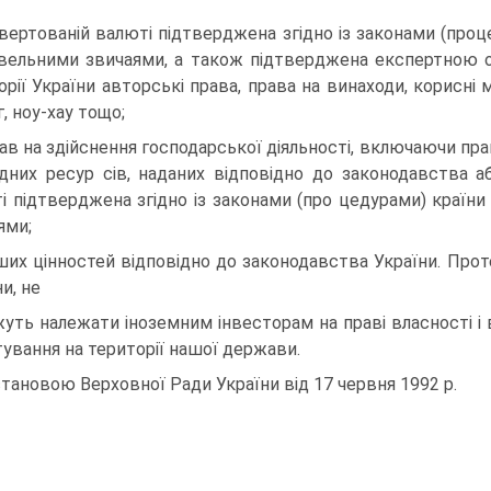
вертованій валюті підтверджена згідно із законами (про
вельними звичаями, а також підтверджена експертною оц
орії України авторські права, права на винаходи, корисні м
, ноу-хау тощо;
рав на здійснення господарської діяльності, включаючи п
дних ресур сів, наданих відповідно до законодавства аб
і підтверджена згідно із законами (про цедурами) країн
ями;
нших цінностей відповідно до законодавства України. Прот
и, не
уть належати іноземним інвесторам на праві власності і 
тування на території нашої держави.
тановою Верховної Ради України від 17 червня 1992 р.