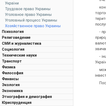
України
кон
Трудовое право Украины
торго
Уголовное право Украины
терит
Уголовный процесс Украины
послуг
Хозяйственное право Украины
Психология
- п
Религоведение
приро
валют
СМИ и журналистика
звича
Социология
Технические науки
- і
Транспорт
Україн
Физика
мож
Философия
інвес
Финансы
Пос
Экология
Экономика
Этнография и демография
Юриспруденция