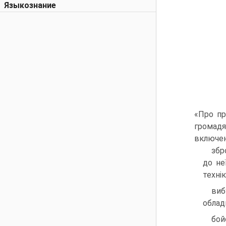
Языкознание
«Про пр
громадя
включен
збр
до не
технік
виб
облад
бой