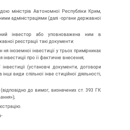
дою міністрів Автономної Республіки Крим,
ми адміністраціями (далі -органи державної
емний інвестор або уповноважена ним в
жавної реєстрації такі документи:
ня іноземної інвестиції у трьох примірниках
 інвестиції про її фактичне внесення;
інвестиції (установчі документи, договори
інші види спільної інве стиційної діяльності,
(відповідно до вимог, визначених ст. 393 ГК
ання»);
 єстрацію.
н-