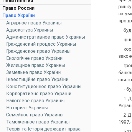
Политология
ринку
Право России
за ум
Право України
про д
Аграрное право Украины
Адвокатура Украины
буд
Административное право Украины
цін
Гражданский процесс Украины
кор
Гражданское право Украины
закон
Екологічне право України
Жилищное право Украины
гро
Земельне право України
банка
Інвестиційне право України
інвес
Конституционное право Украины
- б
Корпоративне право України
1 Д
Налоговое право Украины
Україн
Нотариат Украины
Семейное право Украины
2 Д
Таможенное право Украины
1997.-
Теорія та Історія держави і права
542