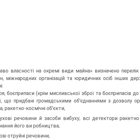
аво власності на окремі види майна» визначено перелік
н, міжнародних організацій та юридичних осіб інших дер
і:
оя, боєприпаси (крім мисливської зброї та боєприпасів до 
ї, що придбані громадськими об'єднаннями з дозволу орг
а, ракетно-космічні об'єкти;
ухові речовини й засоби вибуху; всі детектори ракетно 
нання його ви робництва;
ові отруйні речовини;