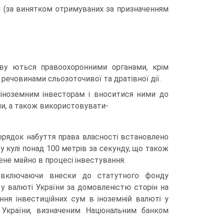
оби (за винятком отримуваних за призначенням
ову ються правоохоронними органами, крім
х речовинами сльозоточивої та дратівної дії.
 іноземним інвесторам і вноситися ними до
ми, а також використовувати-
порядок набуття права власності встановлено
у кулі понад 100 метрів за секунду, що також
не майно в процесі інвестування.
ів, включаючи внески до статутного фонду
 у валюті України за домовленістю сторін на
ння інвестиційних сум в іноземній валюті у
України, визначеним Національним банком