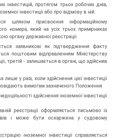
их інвестицій, протягом трьох робочих днів,
земної інвестиції або про відмову в ній.
ться шляхом присвоєння інформаційному
ого номера, який на усіх трьох примірниках
кою органу державної реєстрації.
ється заявникові як підтвердження факту
ається поштовим відправленням Міністерству
ії, третій - залишається в органі, що здійснив
лише у разі, коли здійснення цієї інвестиції
дповідають вимогам зазначеного Положення.
недоцільності здійснення іноземної інвестиції
вній реєстрації оформляється письмово із
ивів і може бути оскаржена у судовому
страцію іноземної інвестиції справляється