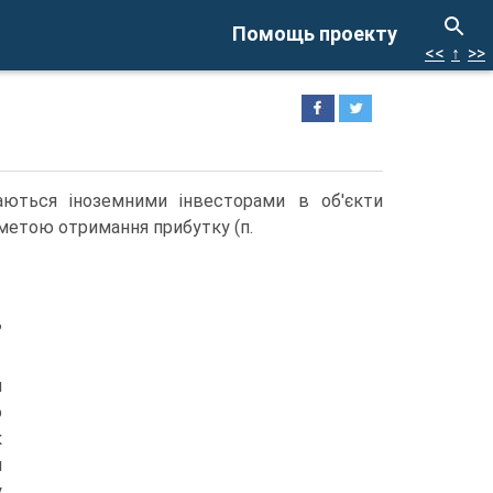
Помощь проекту
<<
↑
>>
аються іноземними інвесторами в об'єкти
 метою отримання прибутку (п.
ь
н
о
к
и
у