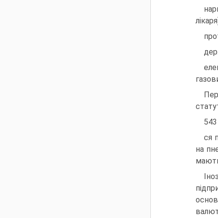
нар
лікаря
про
дер
еле
газов
Пер
стату
543
ся 
на пн
мають
Іно
підпр
основ
валют