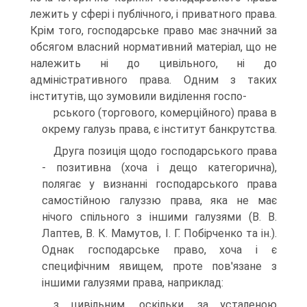
лежить у сфері і публічного, і приватного права.
Крім того, господарське право має значний за
обсягом власний нормативний матеріал, що не
належить ні до цивільного, ні до
адміністративного права. Одним з таких
інститутів, що зумовили виділення госпо-
рського (торгового, комерційного) права в
окрему галузь права, є інститут банкрутства.
Друга позиція щодо господарського права
- позитивна (хоча і дещо категорична),
полягає у визнанні господарського права
самостійною галуззю права, яка не має
нічого спільного з іншими галузями (В. В.
Лаптев, В. К. Мамутов, І. Г. Побірченко та ін.).
Однак господарське право, хоча і є
специфічним явищем, проте пов'язане з
іншими галузями права, наприклад:
з цивільним, оскільки, за усталеною