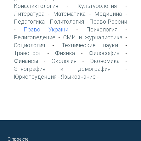
Конфликтология
Культурология
-
-
Литература
Математика
Медицина
-
-
-
Педагогика
Политология
Право России
-
-
Право України
Психология
-
-
-
Религоведение
СМИ и журналистика
-
-
Социология
Технические науки
-
-
Транспорт
Физика
Философия
-
-
-
Финансы
Экология
Экономика
-
-
-
Этнография и демография
-
Юриспруденция
Языкознание
-
-
О проекте