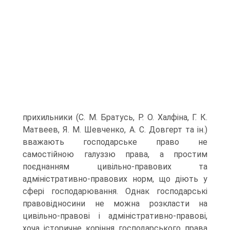
прихильники (С. М. Братусь, Р. О. Халфіна, Г. К.
Матвеев, Я. М. Шевченко, А. С. Довгерт та ін.)
вважають господарське право не
самостійною галуззю права, а простим
поєднанням цивільно-правових та
адміністративно-правових норм, що діють у
сфері господарювання. Однак господарські
правовідносини не можна розкласти на
цивільно-правові і адміністративно-правові,
хоча історичне коріння господарського права