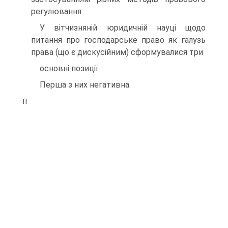
регулювання.
У вітчизняній юридичній науці щодо
питання про господарське право як галузь
права (що є дискусійним) сформувалися три
основні позиції.
Перша з них негативна.
її