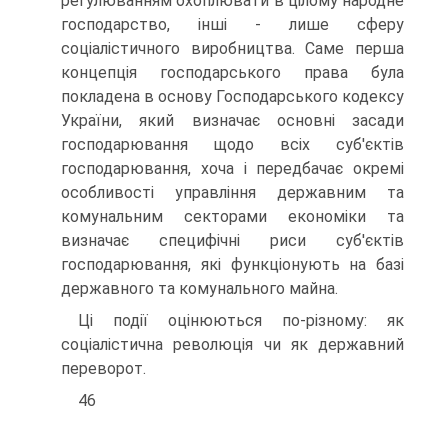
регулюванням охоплювати в цілому народне
господарство, інші - лише сферу
соціалістичного виробництва. Саме перша
концепція господарського права була
покладена в основу Господарського кодексу
України, який визначає основні засади
господарювання щодо всіх суб'єктів
господарювання, хоча і передбачає окремі
особливості управління державним та
комунальним секторами економіки та
визначає специфічні риси суб'єктів
господарювання, які функціонують на базі
державного та комунального майна.
Ці події оцінюються по-різному: як
соціалістична революція чи як державний
переворот.
46