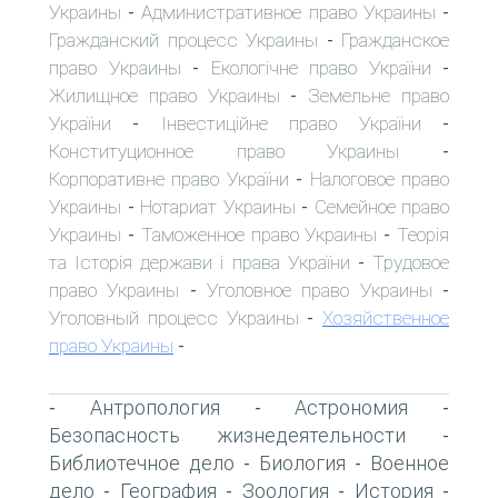
Украины
Административное право Украины
-
-
Гражданский процесс Украины
Гражданское
-
право Украины
Екологічне право України
-
-
Жилищное право Украины
Земельне право
-
України
Інвестиційне право України
-
-
Конституционное право Украины
-
Корпоративне право України
Налоговое право
-
Украины
Нотариат Украины
Семейное право
-
-
Украины
Таможенное право Украины
Теорія
-
-
та Історія держави і права України
Трудовое
-
право Украины
Уголовное право Украины
-
-
Уголовный процесс Украины
Хозяйственное
-
право Украины
-
Антропология
Астрономия
-
-
-
Безопасность жизнедеятельности
-
Библиотечное дело
Биология
Военное
-
-
дело
География
Зоология
История
-
-
-
-