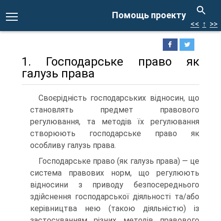
Помощь проекту
<<
↑
>>
1. Господарське право як
галузь права
Своєрідність господарських відносин, що
становлять предмет правового
регулювання, та методів їх регулювання
створюють господарське право як
особливу галузь права.
Господарське право (як галузь права) — це
система правових норм, що регулюють
відносини з приводу безпосереднього
здійснення господарської діяльності та/або
керівництва нею (такою діяльністю) із
застосуванням різних методів правового