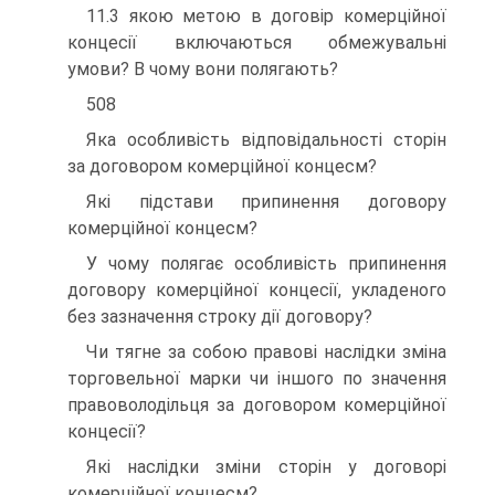
11.3 якою метою в договір комерційної
концесії включаються обмежувальні
умови? В чому вони полягають?
508
Яка особливість відповідальності сторін
за договором комерційної концесм?
Які підстави припинення договору
комерційної концесм?
У чому полягає особливість припинення
договору комерційної концесії, укладеного
без зазначення строку дії договору?
Чи тягне за собою правові наслідки зміна
торговельної марки чи іншого по значення
правоволодільця за договором комерційної
концесії?
Які наслідки зміни сторін у договорі
комерційної концесм?