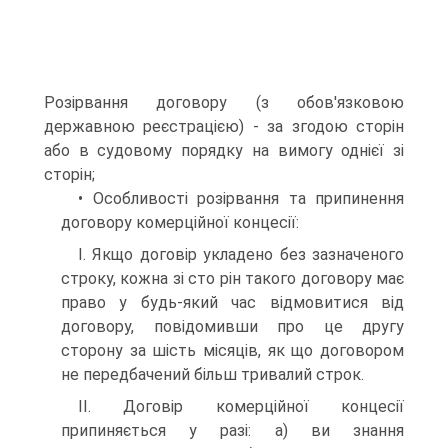
Розірвання договору (з обов'язковою
державною реєстрацією) - за згодою сторін
або в судовому порядку на вимогу однієї зі
сторін;
• Особливості розірвання та припинення
договору комерційної концесії:
I. Якщо договір укладено без зазначеного
строку, кожна зі сто рін такого договору має
право у будь-який час відмовитися від
договору, повідомивши про це другу
сторону за шість місяців, як що договором
не передбачений більш тривалий строк.
II. Договір комерційної концесії
припиняється у разі: а) ви знання