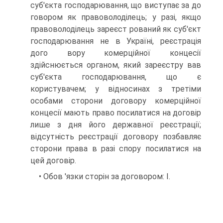
суб'єкта господарювання, що виступає за до
говором як правоволоділець; у разі, якщо
правоволоділець зареєст рований як суб'єкт
господарювання не в Україні, реєстрація
дого вору комерційної концесії
здійснюється органом, який зареєстру вав
суб'єкта господарювання, що є
користувачем; у відносинах з третіми
особами сторони договору комерційної
концесії мають право посилатися на договір
лише з дня його державної реєстрації;
відсутність реєстрації договору позбавляє
сторони права в разі спору посилатися на
цей договір.
• Обов 'язки сторін за договором: І.