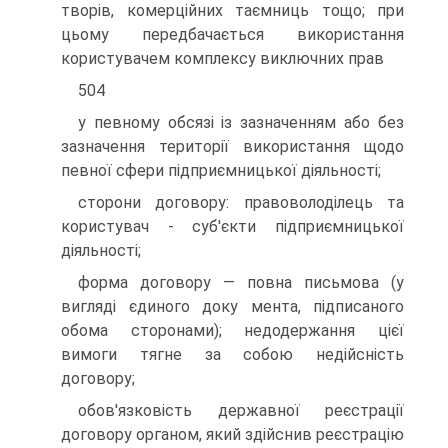
творів, комерційних таємниць тощо; при
цьому передбачається використання
користувачем комплексу виключних прав
504
у певному обсязі із зазначенням або без
зазначення території використання щодо
певної сфери підприємницької діяльності;
сторони договору: правоволоділець та
користувач - суб'єкти підприємницької
діяльності;
форма договору — повна письмова (у
вигляді єдиного доку мента, підписаного
обома сторонами); недодержання цієї
вимоги тягне за собою недійсність
договору;
обов'язковість державної реєстрації
договору органом, який здійснив реєстрацію