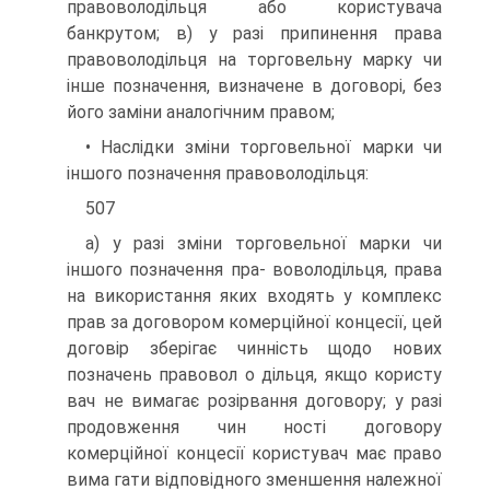
правоволодільця або користувача
банкрутом; в) у разі припинення права
правоволодільця на торговельну марку чи
інше позначення, визначене в договорі, без
його заміни аналогічним правом;
• Наслідки зміни торговельної марки чи
іншого позначення правоволодільця:
507
а) у разі зміни торговельної марки чи
іншого позначення пра- воволодільця, права
на використання яких входять у комплекс
прав за договором комерційної концесії, цей
договір зберігає чинність щодо нових
позначень правовол о дільця, якщо користу
вач не вимагає розірвання договору; у разі
продовження чин ності договору
комерційної концесії користувач має право
вима гати відповідного зменшення належної