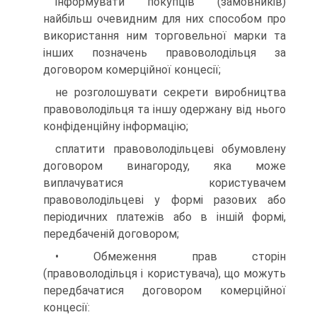
інформувати покупців (замовників)
найбільш очевидним для них способом про
використання ним торговельної марки та
інших позначень правоволодільця за
договором комерційної концесії;
не розголошувати секрети виробництва
правоволодільця та іншу одержану від нього
конфіденційну інформацію;
сплатити правоволодільцеві обумовлену
договором винагороду, яка може
виплачуватися користувачем
правоволодільцеві у формі разових або
періодичних платежів або в іншій формі,
передбаченій договором;
• Обмеження прав сторін
(правоволодільця і користувача), що можуть
передбачатися договором комерційної
концесії: