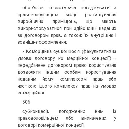
обов'язок користувача погоджувати з
правоволодільцем місце розташування
виробничих приміщень, що мають
використовуватися при здійсненні наданих
за договором прав, а також їх внутрішнє і
зовнішнє оформлення;
• Комерційна субконцесія (факультативна
умова договору ко мерційної концесії) -
передбачене договором право користувача
дозволяти іншим особам користування
наданим йому комплексом прав або
часткою цього комплексу прав на умовах
комерційної
506
субконцесії, погоджених ним із
правоволодільцем або визначених у
договорі комерційної концесії;