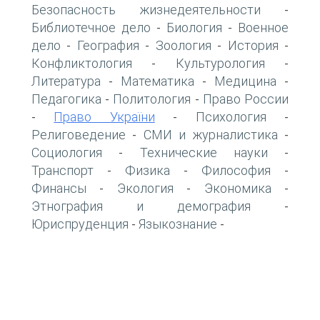
Безопасность жизнедеятельности
-
Библиотечное дело
Биология
Военное
-
-
дело
География
Зоология
История
-
-
-
-
Конфликтология
Культурология
-
-
Литература
Математика
Медицина
-
-
-
Педагогика
Политология
Право России
-
-
Право України
Психология
-
-
-
Религоведение
СМИ и журналистика
-
-
Социология
Технические науки
-
-
Транспорт
Физика
Философия
-
-
-
Финансы
Экология
Экономика
-
-
-
Этнография и демография
-
Юриспруденция
Языкознание
-
-