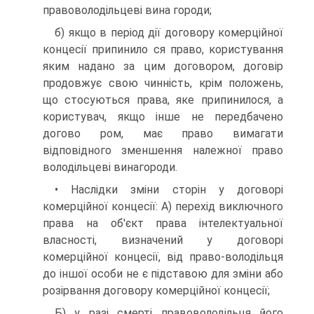
правоволодільцеві вина городи;
б) якщо в період дії договору комерційної
концесії припинило ся право, користування
яким надано за цим договором, договір
продовжує свою чинність, крім положень,
що стосуються права, яке припинилося, а
користувач, якщо інше не передбачено
догово ром, має право вимагати
відповідного зменшення належної право
володільцеві винагороди.
• Наслідки зміни сторін у договорі
комерційної концесії: А) перехід виключного
права на об'єкт права інтелектуальної
власності, визначений у договорі
комерційної концесії, від право-володільця
до іншої особи не є підставою для зміни або
розірвання договору комерційної концесії;
Б) у разі смерті правоволодільця його