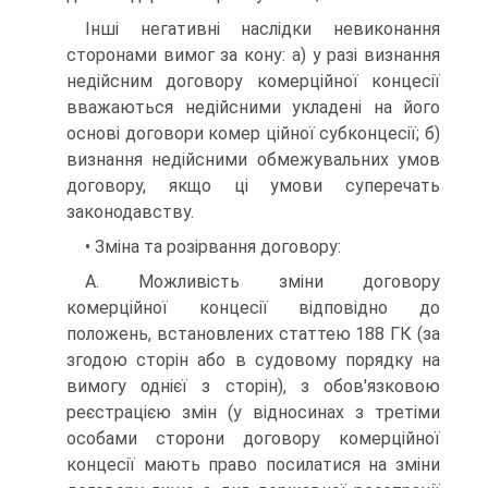
Інші негативні наслідки невиконання
сторонами вимог за кону: а) у разі визнання
недійсним договору комерційної концесії
вважаються недійсними укладені на його
основі договори комер ційної субконцесії; б)
визнання недійсними обмежувальних умов
договору, якщо ці умови суперечать
законодавству.
• Зміна та розірвання договору:
А. Можливість зміни договору
комерційної концесії відповідно до
положень, встановлених статтею 188 ГК (за
згодою сторін або в судовому порядку на
вимогу однієї з сторін), з обов'язковою
реєстрацією змін (у відносинах з третіми
особами сторони договору комерційної
концесії мають право посилатися на зміни