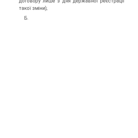
договору лише з дня державної реєстрації
такої зміни);
Б.