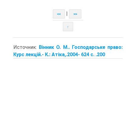
|
<<
>>
↑
Источник:
Вінник О. М.. Господарське право:
Курс лекцій.- К.: Атіка,.2004- 624 с. .200