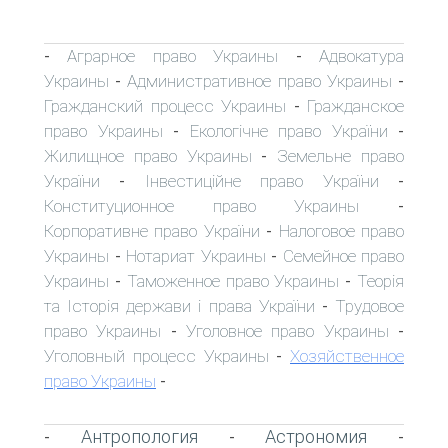
Аграрное право Украины
Адвокатура
-
-
Украины
Административное право Украины
-
-
Гражданский процесс Украины
Гражданское
-
право Украины
Екологічне право України
-
-
Жилищное право Украины
Земельне право
-
України
Інвестиційне право України
-
-
Конституционное право Украины
-
Корпоративне право України
Налоговое право
-
Украины
Нотариат Украины
Семейное право
-
-
Украины
Таможенное право Украины
Теорія
-
-
та Історія держави і права України
Трудовое
-
право Украины
Уголовное право Украины
-
-
Уголовный процесс Украины
Хозяйственное
-
право Украины
-
Антропология
Астрономия
-
-
-