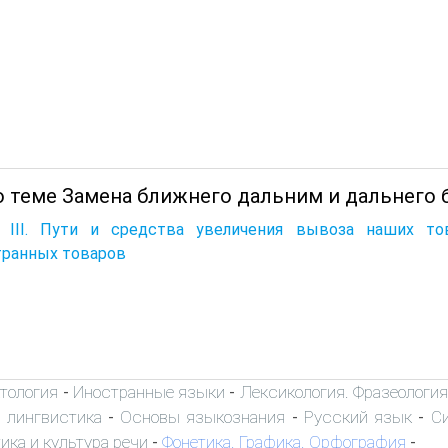
о теме Замена ближнего дальним и дальнего
а III. Пути и средства увеличения вывоза наших т
транных товаров
тология
Иностранные языки
Лексикология. Фразеологи
-
-
 лингвистика
Основы языкознания
Русский язык
С
-
-
-
ика и культура речи
Фонетика. Графика. Орфография
-
-