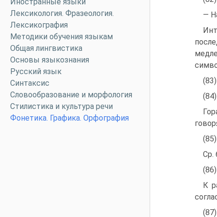
Иностранные языки
Лексикология. Фразеология.
— Н
Лексикография
Ин
Методики обучения языкам
после
Общая лингвистика
медле
Основы языкознания
симво
Русский язык
(83
Синтаксис
Словообразование и морфология
(84
Стилистика и культура речи
Гор
Фонетика. Графика. Орфография
говор
(85
Ср.
(86
К р
согла
(87