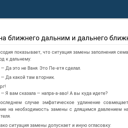
на ближнего дальним и дальнего бли
содия показывает, что ситуация замены заполнения сем
од к дальнему:
) — Да это не Ваня. Это Пе-етя сделал.
) — Да какой там вторник.
рг!
) — Я вам сказала — напра-а-аво! А вы куда идете?
оследнем случае эмфатическое удлинение совмещае
ние на необходимость замены с длящимся давлением н
теля.
ако ситуация замены допускает и иную огласовку: