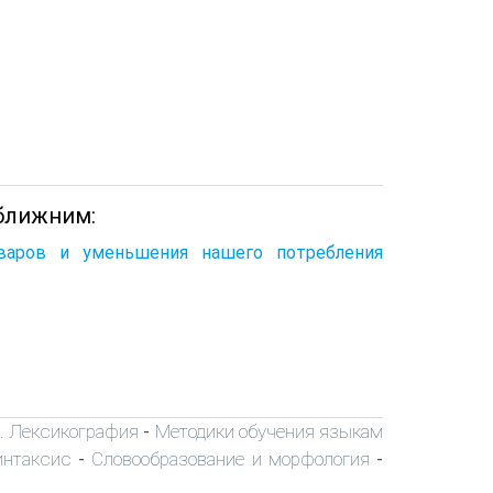
 ближним:
оваров и уменьшения нашего потребления
я. Лексикография
Методики обучения языкам
-
интаксис
Словообразование и морфология
-
-