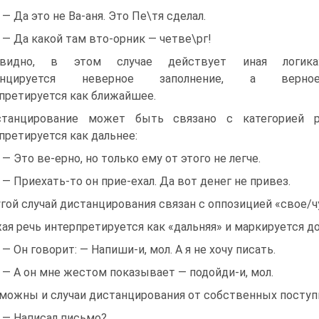
) — Да это не Ва-аня. Это Пе\тя сделал.
) — Да какой там вто-орник — четве\рг!
евидно, в этом случае действует иная логика
анцируется неверное заполнение, а верно
претируется как ближайшее.
танцирование может быть связано с категорией ре
претируется как дальнее:
) — Это ве-ерно, но только ему от этого не легче.
) — Приехать-то он прие-ехал. Да вот денег не привез.
гой случай дистанцирования связан с оппозицией «свое/ч
ая речь интерпретируется как «дальняя» и маркируется до
) — Он говорит: — Напиши-и, мол. А я не хочу писать.
) — А он мне жестом показывает — подойди-и, мол.
можны и случаи дистанцирования от собственных поступ
) — Написал письмо?