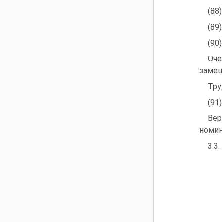
(88
(89
(90
Оч
замеш
Тру
(91
Вер
номин
3.3.