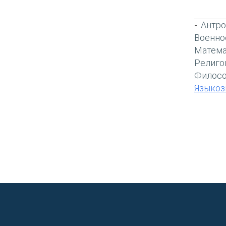
Антро
-
Военно
Матема
Религо
Филос
Языкоз