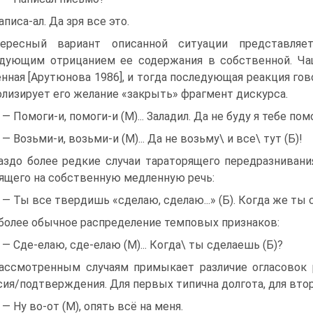
аписа-ал. Да зря все это.
тересный вариант описанной ситуации представляе
дующим отрицанием ее содержания в собственной. Чащ
нная [Арутюнова 1986], и тогда последующая реакция го
лизирует его желание «закрыть» фрагмент дискурса.
) — Помоги-и, помоги-и (М)... Заладил. Да не буду я тебе пом
) — Возьми-и, возьми-и (М)... Да не возьму\ и все\ тут (Б)!
аздо более редкие случаи тараторящего передразнива
ящего на собственную медленную речь:
) — Ты все твердишь «сделаю, сделаю...» (Б). Когда же ты
 более обычное распределение темповых признаков:
) — Сде-елаю, сде-елаю (М)... Когда\ ты сделаешь (Б)?
ассмотренным случаям примыкает различие огласовок 
сия/подтверждения. Для первых типична долгота, для вто
) — Ну во-от (М), опять всё на меня.