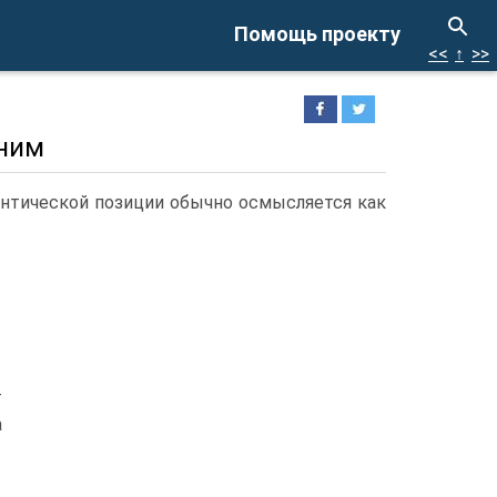
Помощь проекту
<<
↑
>>
жним
антической позиции обычно осмысляется как
т
а