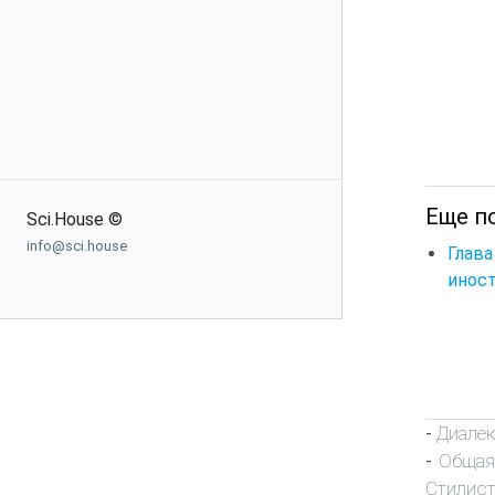
Еще п
Sci.House ©
info@sci.house
Глав
инос
Диалек
-
Общая
-
Стилист