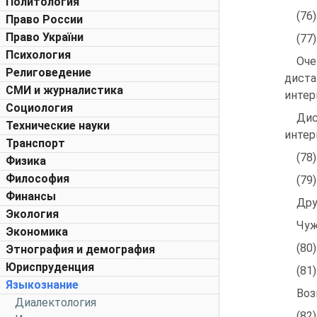
Политология
(76
Право России
Право України
(77
Психология
Оч
Религоведение
дист
СМИ и журналистика
интер
Социология
Дис
Технические науки
интер
Транспорт
(78
Физика
Философия
(79
Финансы
Дру
Экология
Чуж
Экономика
(80
Этнография и демография
Юриспруденция
(81
Языкознание
Воз
Диалектология
(82