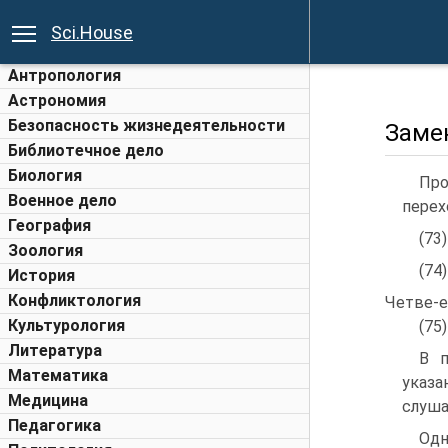
Sci.House
Антропология
Астрономия
Безопасность жизнедеятельности
Заме
Библиотечное дело
Биология
Про
Военное дело
перех
География
(73
Зоология
(74
История
Конфликтология
Четве-е
Культурология
(75
Литература
В п
Математика
указа
Медицина
слуша
Педагогика
Одн