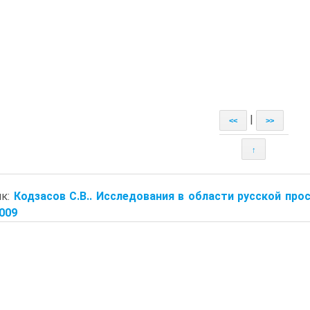
|
<<
>>
↑
ик:
Кодзасов С.В.. Исследования в области русской прос
2009