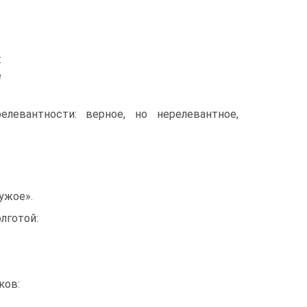
:
е
левантности: верное, но нерелевантное,
ужое».
лготой:
ков: