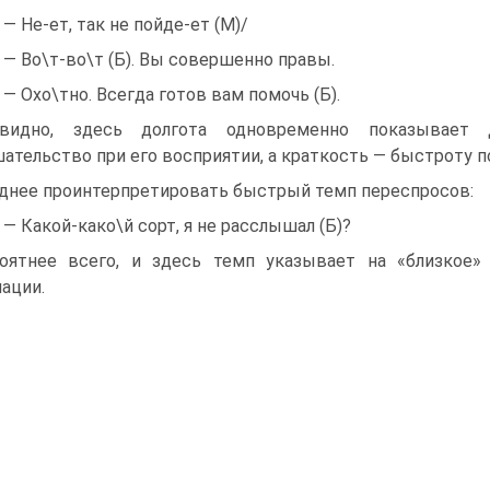
) — Не-ет, так не пойде-ет (М)/
) — Во\т-во\т (Б). Вы совершенно правы.
) — Охо\тно. Всегда готов вам помочь (Б).
евидно, здесь долгота одновременно показывает д
ательство при его восприятии, а краткость — быстроту п
днее проинтерпретировать быстрый темп переспросов:
) — Какой-како\й сорт, я не расслышал (Б)?
оятнее всего, и здесь темп указывает на «близкое»
ации.