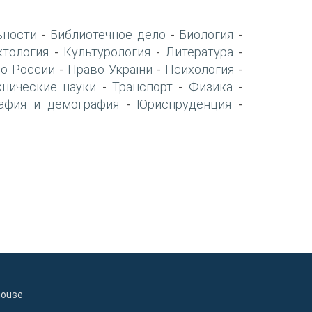
ьности
Библиотечное дело
Биология
-
-
-
тология
Культурология
Литература
-
-
-
о России
Право України
Психология
-
-
-
хнические науки
Транспорт
Физика
-
-
-
афия и демография
Юриспруденция
-
-
house