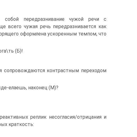
т собой передразнивание чужой речи с
е всего чужая речь передразнивается как
ворящего оформлена ускоренным темпом, что
ога\ть (Б)!
ния сопровождаются контрастным переходом
 сде-елаешь, наконец (М)?
реактивных реплик несогласия/отрицания и
рых краткость: