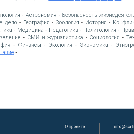
пология
Астрономия
Безопасность жизнедеятел
-
-
е дело
География
Зоология
История
Конфлик
-
-
-
-
тика
Медицина
Педагогика
Политология
Прав
-
-
-
-
ведение
СМИ и журналистика
Социология
Те
-
-
-
офия
Финансы
Экология
Экономика
Этногр
-
-
-
-
нание
-
О проекте
info@sci.