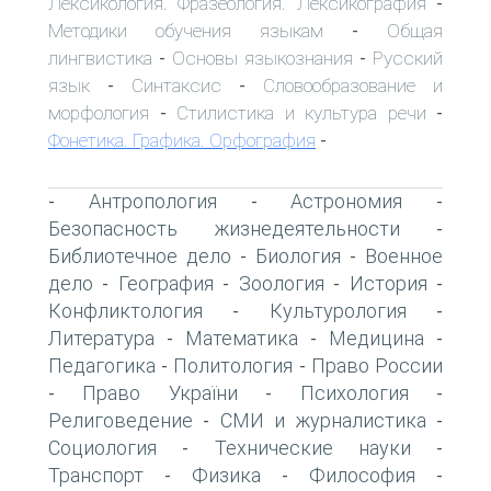
Лексикология. Фразеология. Лексикография
-
Методики обучения языкам
Общая
-
лингвистика
Основы языкознания
Русский
-
-
язык
Синтаксис
Словообразование и
-
-
морфология
Стилистика и культура речи
-
-
Фонетика. Графика. Орфография
-
Антропология
Астрономия
-
-
-
Безопасность жизнедеятельности
-
Библиотечное дело
Биология
Военное
-
-
дело
География
Зоология
История
-
-
-
-
Конфликтология
Культурология
-
-
Литература
Математика
Медицина
-
-
-
Педагогика
Политология
Право России
-
-
Право України
Психология
-
-
-
Религоведение
СМИ и журналистика
-
-
Социология
Технические науки
-
-
Транспорт
Физика
Философия
-
-
-