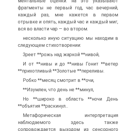
ментальные оценки. на это указывают
фрагменты не первый год, час вечерний,
каждый раз, мне кажется в первом
отрывке и опять, каждый час и каждый миг,
вся во власти чар — во втором.
несколько иную ситуацию мы находим в
следующем стихотворении:
Зреет **рожь над жаркой **нивой,
И от **нивы и до **нивы Гонит **ветер
**прихотливый **Золотые **переливы.
Робко **месяц смотрит в **очи,
**Изумлен, что день не **минул,
Но **широко в область **ночи День
**объятия **раскинул...
Метафорическая интерпретация
наблюдаемого здесь также
сопровождается выходом из сенсорного