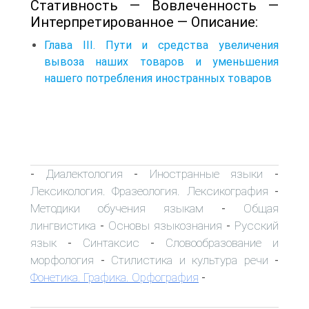
Стативность — Вовлеченность —
Интерпретированное — Описание:
Глава III. Пути и средства увеличения
вывоза наших товаров и уменьшения
нашего потребления иностранных товаров
Диалектология
Иностранные языки
-
-
-
Лексикология. Фразеология. Лексикография
-
Методики обучения языкам
Общая
-
лингвистика
Основы языкознания
Русский
-
-
язык
Синтаксис
Словообразование и
-
-
морфология
Стилистика и культура речи
-
-
Фонетика. Графика. Орфография
-