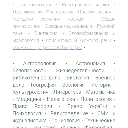
Диалектология
Иностранные языки
-
-
-
Лексикология. Фразеология. Лексикография
-
Методики обучения языкам
Общая
-
лингвистика
Основы языкознания
Русский
-
-
язык
Синтаксис
Словообразование и
-
-
морфология
Стилистика и культура речи
-
-
Фонетика. Графика. Орфография
-
Антропология
Астрономия
-
-
-
Безопасность жизнедеятельности
-
Библиотечное дело
Биология
Военное
-
-
дело
География
Зоология
История
-
-
-
-
Культурология
Литература
Математика
-
-
Медицина
Педагогика
Политология
-
-
-
-
Право России
Право України
-
-
Психология
Религоведение
СМИ и
-
-
журналистика
Социология
Технические
-
-
науки
Транспорт
Физика
Философия
-
-
-
-