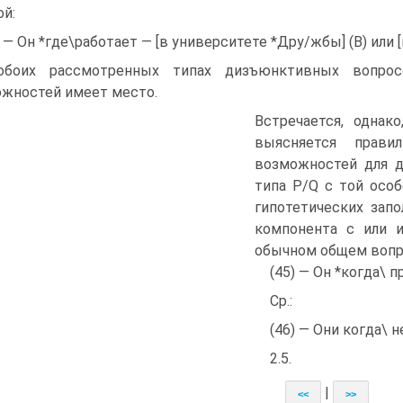
ой:
) — Он *где\работает — [в университете *Дру/жбы] (В) или [
обоих рассмотренных типах дизъюнктивных вопрос
жностей имеет место.
Встречается, однак
выясняется правил
возможностей для д
типа Р/Q с той осо
гипотетических запо
компонента с или и
обычном общем вопр
(45) — Он *когда\ 
Ср.:
(46) — Они когда\ 
2.5.
|
<<
>>