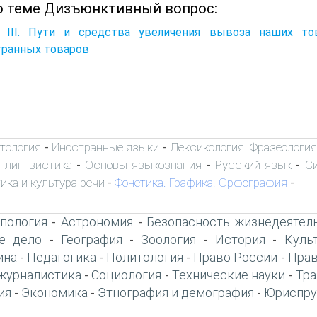
о теме Дизъюнктивный вопрос:
а III. Пути и средства увеличения вывоза наших т
транных товаров
тология
Иностранные языки
Лексикология. Фразеологи
-
-
 лингвистика
Основы языкознания
Русский язык
С
-
-
-
ика и культура речи
Фонетика. Графика. Орфография
-
-
пология
Астрономия
Безопасность жизнедеятел
-
-
е дело
География
Зоология
История
Куль
-
-
-
-
ина
Педагогика
Политология
Право России
Прав
-
-
-
-
журналистика
Социология
Технические науки
Тра
-
-
-
ия
Экономика
Этнография и демография
Юриспру
-
-
-