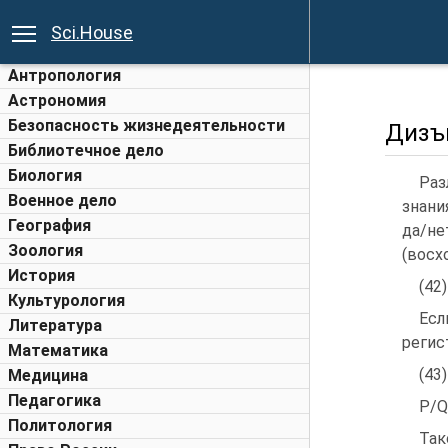
Sci.House
Антропология
Астрономия
Безопасность жизнедеятельности
Дизъ
Библиотечное дело
Биология
Раз
Военное дело
знани
География
да/н
Зоология
(восх
История
(42
Культурология
Есл
Литература
регис
Математика
(43
Медицина
Педагогика
P/Q
Политология
Так