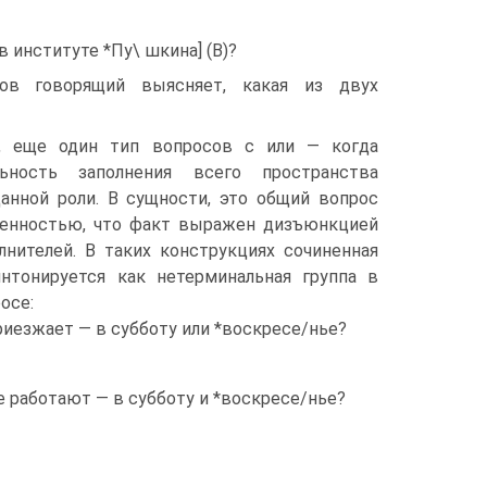
в институте *Пу\ шкина] (В)?
ов говорящий выясняет, какая из двух
о, еще один тип вопросов с или — когда
ьность заполнения всего пространства
анной роли. В сущности, это общий вопрос
бенностью, что факт выражен дизъюнкцией
лнителей. В таких конструкциях сочиненная
нтонируется как нетерминальная группа в
осе:
приезжает — в субботу или *воскресе/нье?
не работают — в субботу и *воскресе/нье?