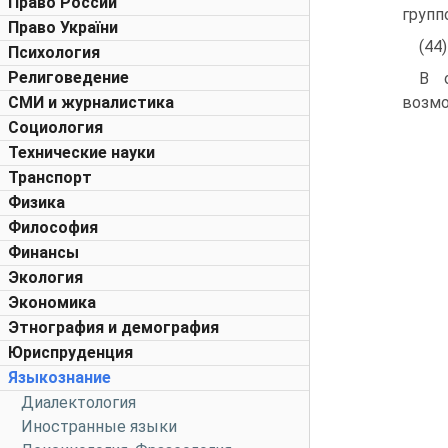
Право России
групп
Право України
(44
Психология
Религоведение
В 
СМИ и журналистика
возмо
Социология
Технические науки
Транспорт
Физика
Философия
Финансы
Экология
Экономика
Этнография и демография
Юриспруденция
Языкознание
Диалектология
Иностранные языки