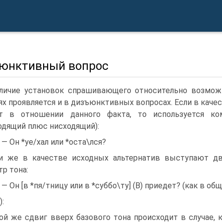
юнктивный вопрос
личие установок спрашивающего относительно возможн
ях проявляется и в дизъюнктивных вопросах. Если в кач
ет в отношении данного факта, то используется ко
одящий плюс нисходящий):
) — Он *уе/хал или *оста\лся?
и же в качестве исходных альтернатив выступают дв
тр тона:
) — Он [в *пя/тницу или в *суббо\ту] (В) приедет? (как в о
):
ой же сдвиг вверх базового тона происходит в случае,