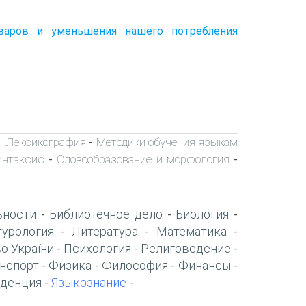
оваров и уменьшения нашего потребления
я. Лексикография
Методики обучения языкам
-
интаксис
Словообразование и морфология
-
-
ьности
Библиотечное дело
Биология
-
-
-
турология
Литература
Математика
-
-
-
о України
Психология
Религоведение
-
-
-
нспорт
Физика
Философия
Финансы
-
-
-
-
денция
Языкознание
-
-