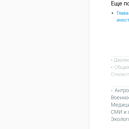
Еще п
Глав
инос
Диалек
-
Общая
-
Стилист
Антро
-
Военно
Медиц
СМИ и 
Эколог