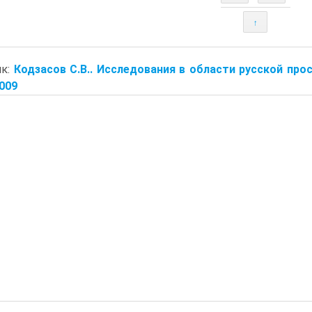
↑
ик:
Кодзасов С.В.. Исследования в области русской прос
2009