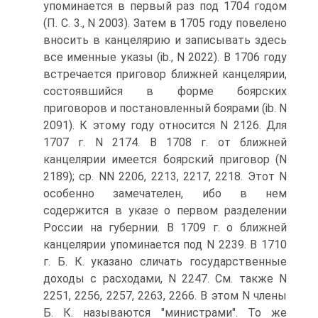
упоминается в первый раз под 1704 годом
(П. С. 3., N 2003). Затем в 1705 году повелено
вносить в канцелярию и записывать здесь
все именные указы (ib., N 2022). В 1706 году
встречается приговор ближней канцелярии,
состоявшийся в форме боярских
приговоров и постановленный боярами (ib. N
2091). К этому году относится N 2126. Для
1707 г. N 2174. В 1708 г. от ближней
канцелярии имеется боярский приговор (N
2189); ср. NN 2206, 2213, 2217, 2218. Этот N
особенно замечателен, ибо в нем
содержится в указе о первом разделении
России на губернии. В 1709 г. о ближней
канцелярии упоминается под N 2239. В 1710
г. Б. К. указано сличать государственные
доходы с расходами, N 2247. См. также N
2251, 2256, 2257, 2263, 2266. В этом N члены
Б. К. называются "министрами". То же