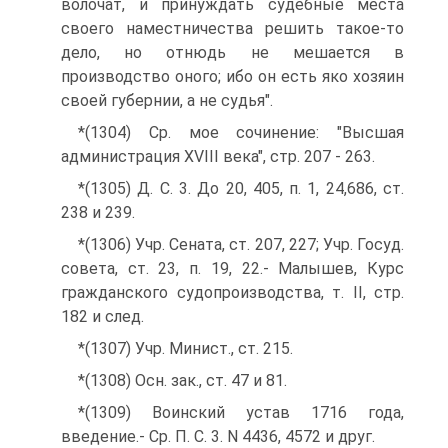
волочат, и принуждать судебные места
своего наместничества решить такое-то
дело, но отнюдь не мешается в
производство оного; ибо он есть яко хозяин
своей губернии, а не судья".
*(1304) Ср. мое сочинение: "Высшая
администрация XVIII века", стр. 207 - 263.
*(1305) Д. С. 3. До 20, 405, п. 1, 24,686, ст.
238 и 239.
*(1306) Учр. Сената, ст. 207, 227; Учр. Госуд.
совета, ст. 23, п. 19, 22.- Малышев, Курс
гражданского судопроизводства, т. II, стр.
182 и след.
*(1307) Учр. Минист., ст. 215.
*(1308) Осн. зак., ст. 47 и 81.
*(1309) Воинский устав 1716 года,
введение.- Ср. П. С. 3. N 4436, 4572 и друг.