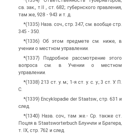
*(1334) Ответственность губернаторов,
св. зак., т.II , ст. 682; губернского правления,
там же, 928 - 943 и т. д.
*(1335) Назв. соч., стр. 347, см. вообще стр.
345 - 350.
*(1336) Об этом предмете см. ниже, в
учении о местном управлении.
*(1337) Подробное рассмотрение этого
вопроса см. в Учении о местном
управлении.
*(1338) 213 ст. у. м.; 1-я ст. у. с. у.; 3 ст. У. П.
С.
*(1339) Encyklopаdie der Staatsw., стр. 631 и
след.
*(1340) Назв. соч., там же.- Ср. также ст.
Поцля в Staatsworterbuch Блунчли и Братера,
т. IX, стр. 762 и след.