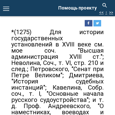
Помощь проекту
<<
↑
>>
*(1275) Для истории
государственных
установлений в ХVIII веке см.
мое соч. "Высшая
администрация XVIII ст.";
Неволина, Соч., т. VI, стр. 210 и
след.; Петровского, "Сенат при
Петре Великом"; Дмитриева,
"История судебных
инстанций"; Кавелина, Собр.
соч., т. I, "Основные начала
русского судоустройства"; и т.
д. Проф. Андреевского, "О
наместниках, воеводах и