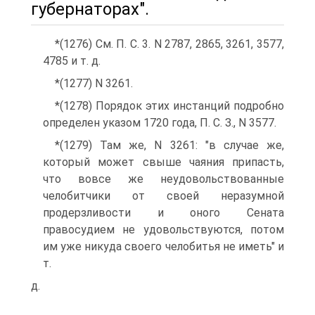
губернаторах".
*(1276) См. П. С. 3. N 2787, 2865, 3261, 3577,
4785 и т. д.
*(1277) N 3261.
*(1278) Порядок этих инстанций подробно
определен указом 1720 года, П. С. З., N 3577.
*(1279) Там же, N 3261: "в случае же,
который может свыше чаяния припасть,
что вовсе же неудовольствованные
челобитчики от своей неразумной
продерзливости и оного Сената
правосудием не удовольствуются, потом
им уже никуда своего челобитья не иметь" и
т.
д.