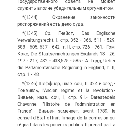
Государственного совета не может
служить вполне убедительным аргументом.
*(1344) Охранение законности
распоряжений есть дело суда.
*(1345) Ср. Гнейст, Das Englische
Verwaltungsrecht, I, стр. 352 - 366, 511 - 529,
588 - 605, 637 - 642; т. II, стр. 726 - 761.- Гом.
Кокс, Die Staatseinrichtungen Englands 18 - 26,
197 - 217, 432 - 438,575 - 585.- A. Тодд, Ueber
die Parlamentarische Regierung in England, т. II,
стр. 1 - 48.
*(1346) Шеффнер, назв. соч., II, 324 и след.-
Токвилль, l'Ancien regime et la revolution.-
Вивьен, назв. соч., I, стр. 91.- Darestedela
Chavanne, "Histoire de l'administration en
France".- Вивьен замечает: avant 1789, le
conseil d'Etat offrait l'image de la confusion qui
rйgnait dans les pouvoirs publics. Il prenait part а