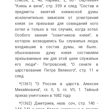
список, 2, 48, Карамз., 2, 66.- Сергеевич
"Князь и вече", стр. 359 и след. "Состав и
предметы занятий княжеской думы
исключительно зависели от усмотрения
князя: он призывал для совещаний кого
хотел и только в тех случаях, когда хотел.
Особого звания "советников князя", в
которое возводились бы служилые люди,
входившие в состав думы, не было...
обыкновенно думу князя составляли
призываемые им для этой цели служилые
его люди".- Петровский, "О сенате в
царствование Петра Великого", стр. 11 и
след.
*(1361) "О России в царств. Алексея
Михайловича", гл. II, 5; гл. VII, 1. Тайный
приказ уничтожен в 1682 году.
*(1362) Дмитриев, назв. соч., стр. 140 -