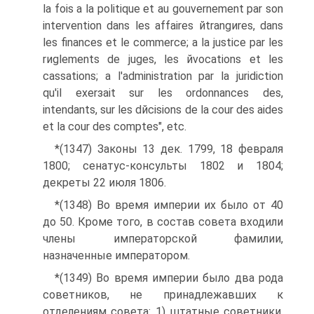
la fois а la politique et au gouvernement par son
intervention dans les affaires йtrangиres, dans
les finances et le commerce; а la justice par les
rиglements de juges, les йvocations et les
cassations; а l'administration par la juridiction
qu'il exerзait sur les ordonnances des,
intendants, sur les dйcisions de la cour des aides
et la cour des comptes", etc.
*(1347) Законы 13 дек. 1799, 18 февраля
1800; сенатус-консульты 1802 и 1804;
декреты 22 июля 1806.
*(1348) Во время империи их было от 40
до 50. Кроме того, в состав совета входили
члены императорской фамилии,
назначенные императором.
*(1349) Во время империи было два рода
советников, не принадлежавших к
отделениям совета: 1) штатные советники,