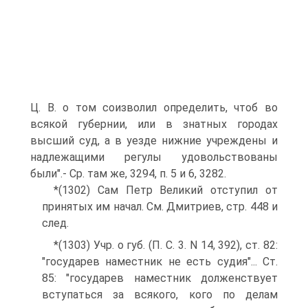
Ц. В. о том соизволил определить, чтоб во
всякой губернии, или в знатных городах
высший суд, а в уезде нижние учреждены и
надлежащими регулы удовольствованы
были".- Ср. там же, 3294, п. 5 и 6, 3282.
*(1302) Сам Петр Великий отступил от
принятых им начал. См. Дмитриев, стр. 448 и
след.
*(1303) Учр. о губ. (П. С. 3. N 14, 392), ст. 82:
"государев наместник не есть судия"... Ст.
85: "государев наместник долженствует
вступаться за всякого, кого по делам