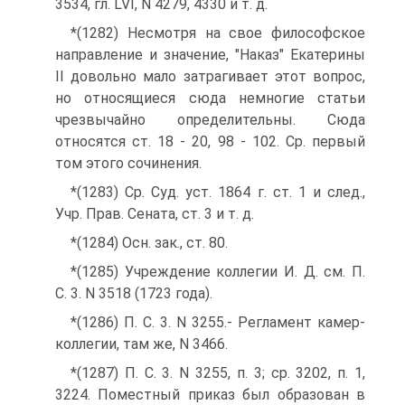
3534, гл. LVI, N 4279, 4330 и т. д.
*(1282) Несмотря на свое философское
направление и значение, "Наказ" Екатерины
II довольно мало затрагивает этот вопрос,
но относящиеся сюда немногие статьи
чрезвычайно определительны. Сюда
относятся ст. 18 - 20, 98 - 102. Ср. первый
том этого сочинения.
*(1283) Ср. Суд. уст. 1864 г. ст. 1 и след.,
Учр. Прав. Сената, ст. 3 и т. д.
*(1284) Осн. зак., ст. 80.
*(1285) Учреждение коллегии И. Д. см. П.
С. 3. N 3518 (1723 года).
*(1286) П. С. 3. N 3255.- Регламент камер-
коллегии, там же, N 3466.
*(1287) П. С. 3. N 3255, п. 3; ср. 3202, п. 1,
3224. Поместный приказ был образован в