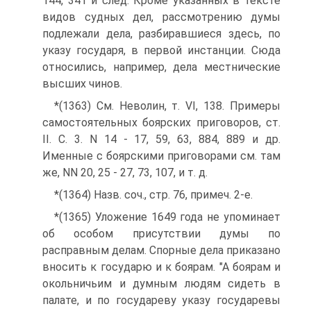
144, 341 и след. Кроме указанных в тексте
видов судных дел, рассмотрению думы
подлежали дела, разбиравшиеся здесь, по
указу государя, в первой инстанции. Сюда
относились, например, дела местнические
высших чинов.
*(1363) См. Неволин, т. VI, 138. Примеры
самостоятельных боярских приговоров, ст.
II. С. 3. N 14 - 17, 59, 63, 884, 889 и др.
Именные с боярскими приговорами см. там
же, NN 20, 25 - 27, 73, 107, и т. д.
*(1364) Назв. соч., стр. 76, примеч. 2-е.
*(1365) Уложение 1649 года не упоминает
об особом присутствии думы по
расправным делам. Спорные дела приказано
вносить к государю и к боярам. "А боярам и
окольничьим и думным людям сидеть в
палате, и по государеву указу государевы