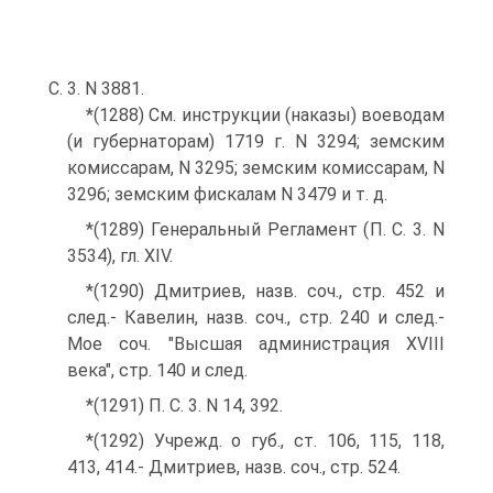
С. 3. N 3881.
*(1288) См. инструкции (наказы) воеводам
(и губернаторам) 1719 г. N 3294; земским
комиссарам, N 3295; земским комиссарам, N
3296; земским фискалам N 3479 и т. д.
*(1289) Генеральный Регламент (П. С. 3. N
3534), гл. XIV.
*(1290) Дмитриев, назв. соч., стр. 452 и
след.- Кавелин, назв. соч., стр. 240 и след.-
Мое соч. "Высшая администрация XVIII
века", стр. 140 и след.
*(1291) П. С. 3. N 14, 392.
*(1292) Учрежд. о губ., ст. 106, 115, 118,
413, 414.- Дмитриев, назв. соч., стр. 524.