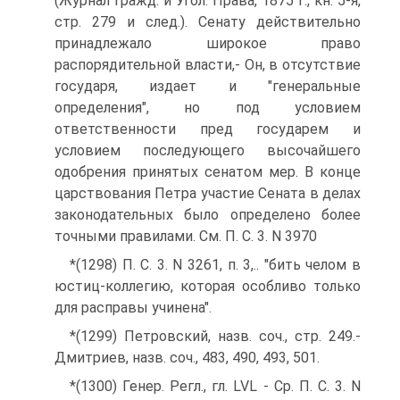
(Журнал Гражд. и Угол. Права, 1875 г., кн. 5-я,
стр. 279 и след.). Сенату действительно
принадлежало широкое право
распорядительной власти,- Он, в отсутствие
государя, издает и "генеральные
определения", но под условием
ответственности пред государем и
условием последующего высочайшего
одобрения принятых сенатом мер. В конце
царствования Петра участие Сената в делах
законодательных было определено более
точными правилами. См. П. С. 3. N 3970
*(1298) П. С. 3. N 3261, п. 3,.. "бить челом в
юстиц-коллегию, которая особливо только
для расправы учинена".
*(1299) Петровский, назв. соч., стр. 249.-
Дмитриев, назв. соч., 483, 490, 493, 501.
*(1300) Генер. Регл., гл. LVL - Ср. П. С. 3. N