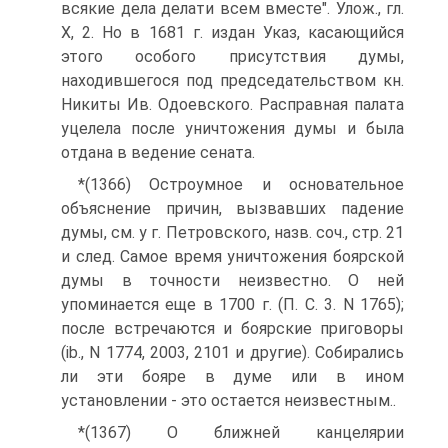
всякие дела делати всем вместе". Улож., гл.
X, 2. Но в 1681 г. издан Указ, касающийся
этого особого присутствия думы,
находившегося под председательством кн.
Никиты Ив. Одоевского. Расправная палата
уцелела после уничтожения думы и была
отдана в ведение сената.
*(1366) Остроумное и основательное
объяснение причин, вызвавших падение
думы, см. у г. Петровского, назв. соч., стр. 21
и след. Самое время уничтожения боярской
думы в точности неизвестно. О ней
упоминается еще в 1700 г. (П. C. 3. N 1765);
после встречаются и боярские приговоры
(ib., N 1774, 2003, 2101 и другие). Собирались
ли эти бояре в думе или в ином
установлении - это остается неизвестным..
*(1367) О ближней канцелярии