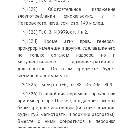
*(1321) П. С. 3. N 2331.
*(1322) Обстоятельное изложение
злоупотреблений фискальских, y г.
Петровского, назв, соч., стр. 149 и след.
*(1323) П. С. 3. N 3979, ст. 1 и 2.
*(1324) Кроме этих прав, генерал-
прокурор имел еще и другие, сделавшие его
не только органом надзора, но и
могущественною административною
должностью. Об этом предмете будет
сказано в своем месте.
*(1325) См. учр. о губ., ст. 43 - 46, 405 - 409.
*(1326) Главнейшие перемены произошли
при императоре Павле I, когда уничтожены
были средние инстанции (верхние земские
суды, губ. магистраты и верхние расправы).
Вместе с ними сократился и персонал