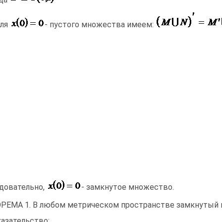
Для
- пустого множества имеем:
довательно,
- замкнутое множество.
РЕМА 1. В любом метрическом пространстве замкнутый
азательство: