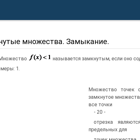
нутые множества. Замыкание.
.Множество
называется замкнутым, если оно со
меры: 1.
Множество точек 
замкнутое множество
все точки
- 20 -
отрезка являютс
предельных для
точек множества.