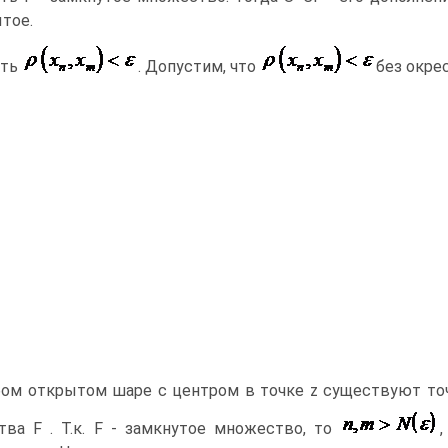
тое.
сть
. Допустим, что
без окрес
бом открытом шаре с центром в точке z существуют точк
ва F . Т.к. F - замкнутое множество, то