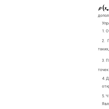
допол
Упр
1. 
2.
таких
3. 
точек
4. 
отк
5. 
Явл