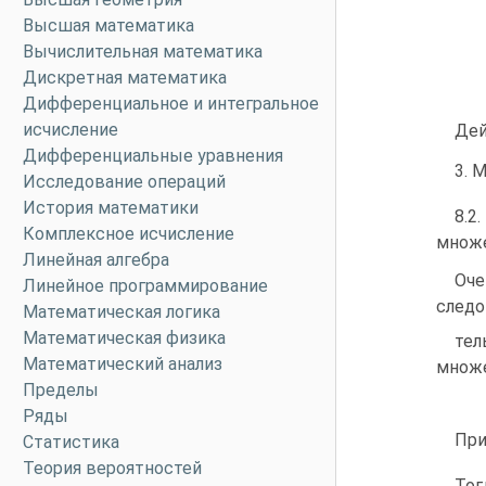
Высшая математика
Вычислительная математика
Дискретная математика
Дифференциальное и интегральное
исчисление
Дей
Дифференциальные уравнения
3. 
Исследование операций
История математики
8.
Комплексное исчисление
множе
Линейная алгебра
Оче
Линейное программирование
следо
Математическая логика
Математическая физика
те
Математический анализ
множе
Пределы
Ряды
При
Статистика
Теория вероятностей
Тог