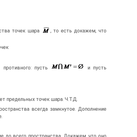
ства точек шара
, то есть докажем, что
очек
 противного: пусть
и пусть
ет предельных точек шара. Ч.Т.Д.
остранства всегда замкнутое. Дополнение
.
ие до всего пространства. Докажем, что оно