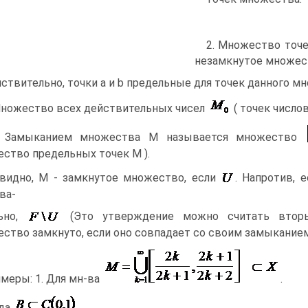
2. Множество точ
незамкнутое множес
ствительно, точки a и b предельные для точек данного м
Множество всех действительных чисел
( точек число
2. Замыканием множества М называется множество
ство предельных точек М ).
видно, М - замкнутое множество, если
. Напротив, 
ва-
льно,
(Это утверждение можно считать вторы
ство замкнуто, если оно совпадает со своим замыканием
меры: 1. Для мн-ва
.
да