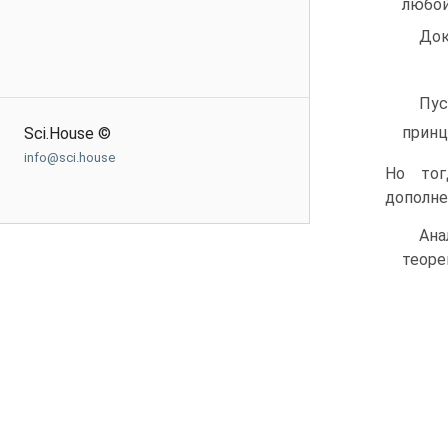
любой
Док
Пу
принц
Sci.House ©
info@sci.house
Но то
дополне
Ана
те