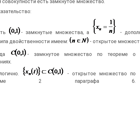
 совокупности есть замкнутое множество.
азательство:
сть
- замкнутые множества, а
- допол
ипа двойственности имеем:
- открытое множеств
гда
- замкнутое множество по теореме о
ниях.
логично.
- открытое множество по
ореме 2 параграфа 6.