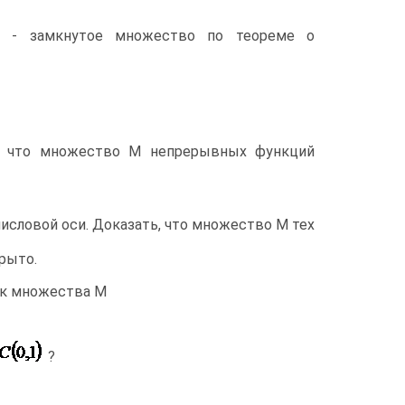
- замкнутое множество по теореме о
ь, что множество М непрерывных функций
числовой оси. Доказать, что множество М тех
крыто.
ек множества М
?