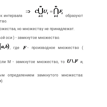
ек интервала
образуют
тво.
ножества, но множеству не принадлежат.
вой оси ) - замкнутое множество.
, где
- производное множество (
если М - замкнутое множество, то
и,
м определением замкнутого множества:
).