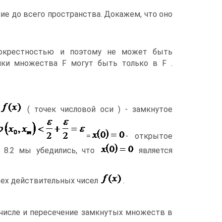
ние до всего пространства. Докажем, что оно
окрестностью и поэтому не может быть
чки множества F могут быть только в F .
( точек числовой оси ) - замкнутое
=
- открытое
. 8.2 мы убедились, что
является
сех действительных чисел
.
числе и пересечение замкнутых множеств в