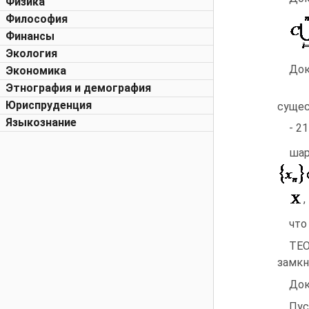
Физика
Философия
Финансы
Экология
Док
Экономика
Этнография и демография
Юриспруденция
суще
Языкознание
- 21
ша
,
что
ТЕО
замкн
Док
Пус