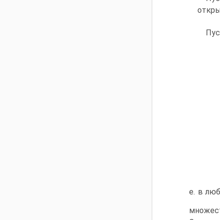
откры
Пу
е. в лю
множест