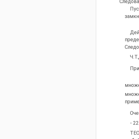
Следова
Пус
замкн
Дей
преде
Следо
Ч.Т.
При
множ
множе
приме
Оче
- 22
ТЕО