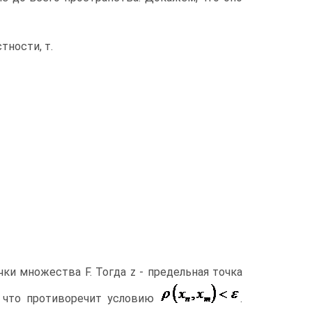
тности, т.
и множества F. Тогда z - предельная точка
, что противоречит условию
.