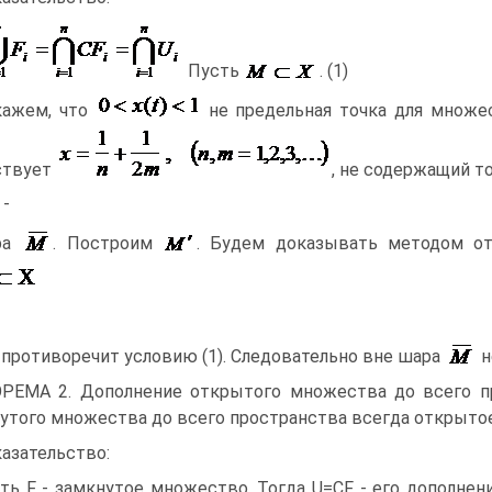
Пусть
. (1)
ажем, что
не предельная точка для множе
ствует
, не содержащий т
 -
ра
. Построим
. Будем доказывать методом от
 противоречит условию (1). Следовательно вне шара
н
РЕМА 2. Дополнение открытого множества до всего пр
утого множества до всего пространства всегда открытое
азательство:
ть F - замкнутое множество. Тогда U=CF - его дополнен