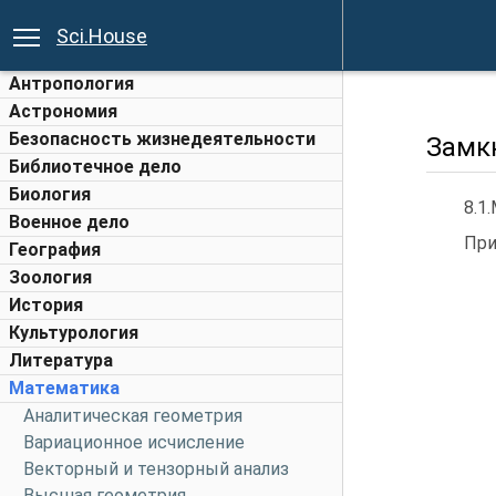
Sci.House
Антропология
Астрономия
Безопасность жизнедеятельности
Замк
Библиотечное дело
Биология
8.1
Военное дело
При
География
Зоология
История
Культурология
Литература
Математика
Аналитическая геометрия
Вариационное исчисление
Векторный и тензорный анализ
Высшая геометрия