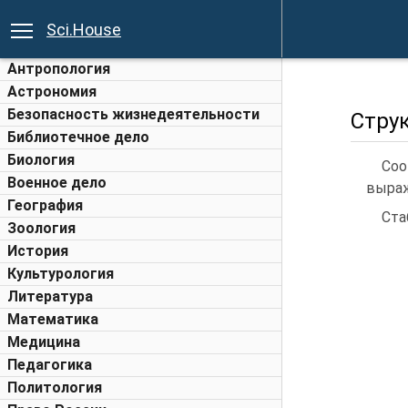
Sci.House
Антропология
Астрономия
Безопасность жизнедеятельности
Стру
Библиотечное дело
Биология
Со
Военное дело
выраж
География
Ста
Зоология
История
Культурология
Литература
Математика
Медицина
Педагогика
Политология