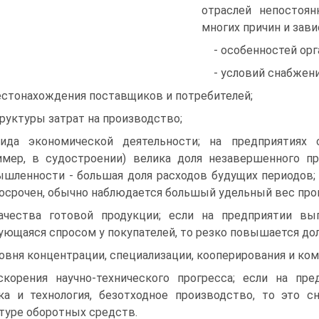
отраслей непостоян
многих причин и зави
- особенностей ор
- условий снабжени
естонахождения поставщиков и потребителей;
труктуры затрат на производство;
ида экономической деятельности; на предприятиях
имер, в судостроении) велика доля незавершенного п
шленности - большая доля расходов будущих периодов; 
осрочен, обычно наблюдается большый удельный вес про
ачества готовой продукции; если на предприятии вып
ующаяся спросом у покупателей, то резко повышается дол
ровня концентрации, специализации, кооперирования и ко
скорения научно-технического прогресса; если на пр
ка и технология, безотходное производство, то это 
туре оборотных средств.