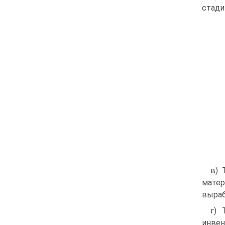
стади
в) 
матер
выраб
г) 
инвен