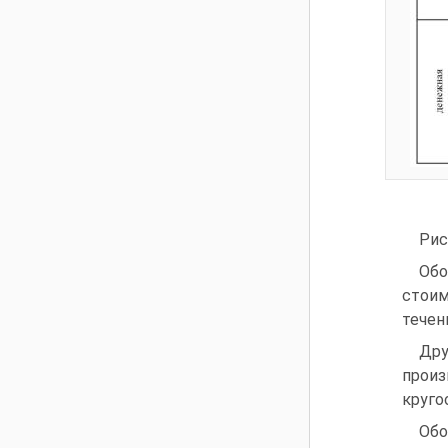
Рис
Обо
стоим
течен
Дру
произ
круго
Обо