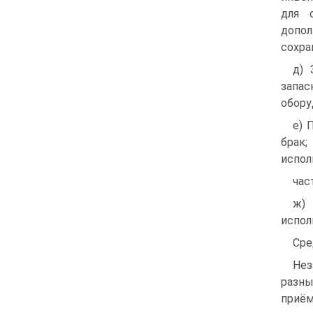
для 
допол
сохра
д) 
запа
обору
е) 
брак
испол
час
ж) 
испол
Сре
Нез
разны
приём