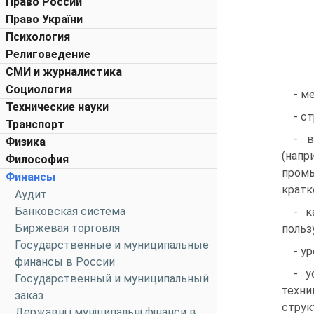
Право России
Право України
Психология
Религоведение
СМИ и журналистика
Социология
- м
Технические науки
- с
Транспорт
- в
Физика
(напр
Философия
промы
Финансы
кратк
Аудит
Банковская система
- к
Биржевая торговля
польз
Государственные и муниципальные
- у
финансы в России
- у
Государственный и муниципальный
техни
заказ
струк
Державні і муніципальні фінанси в