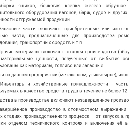
сборки ящиков, бочковая клепка, железо обручное 
нительного оборудования вагонов, барж, судов и других
нности отгружаемой продукции
Запасные части включают приобретенные или изготов
сные части, предназначенные для производства рем
дования, транспортных средств и т.п.
Прочие материалы включают: отходы производства (обруб
; материальные ценности, полученные от выбытия о
ьзованы как материалы, топливо или запасные
ти на данном предприятии (металлолом, утильсырье); изно
Инвентарь и хозяйственные принадлежности - часть 
ьзуемых в качестве средств труда в течение не более 12
дства в производстве включают незавершенное произво
авершённое производство в стоимостном выражении эт
х стадиях производственного процесса — от запуска в п
ки отделом технического контроля и включения её в