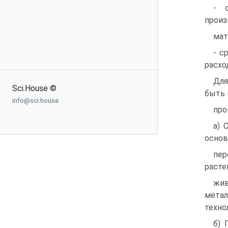
- 
произ
мат
- с
расхо
Для
Sci.House ©
быть 
info@sci.house
про
а) 
основ
пер
расте
жи
мета
техно
б) 