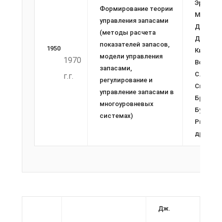
Эрроу, Д
Формирование теории
Маршак,
управления запасами
Дворецк
(методы расчета
Дж.
показателей запасов,
1950­
Киффер,
модели управления
1970
Вольфов
запасами,
С. Карлт
г.г.
регулирование и
Скарф Р.
управление запасами в
Браун, Д
многоуровневых
Букан, Ю
системах)
Рыжико
др.
Дж.