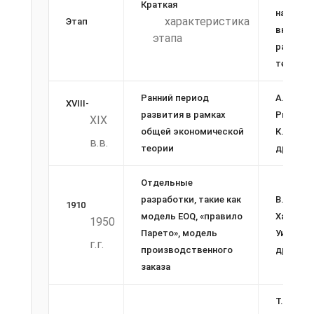
Краткая
наибол
характеристика
Этап
вклад в
этапа
развити
теории
Ранний период
А. Смит,
XVIII-
развития в рамках
Риккард
XIX
общей экономической
К. Маркс
в.в.
теории
другие
Отдельные
разработки, такие как
В. Парет
1910­
модель EOQ, «правило
Харрис, 
1950
Парето», модель
Уилсон 
г.г.
производственного
другие
заказа
Т. Уайтин