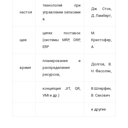
технологий при
Дж. Сток,
настоя
управлении запасами
Д. Ламберт,
в
цепях поставок
М.
щее
(системы MRP, DRP,
Кристофер,
ERP
А.
планирования и
Долгов, В.
время
распределения
Н. Фасоляк,
ресурсов,
концепция JIT, QR,
В.Шлерфин,
VMI и др.)
В. Сакович
и другие