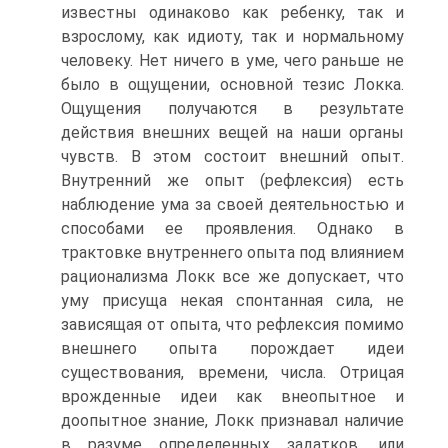
известны одинаково как ребенку, так и
взрослому, как идиоту, так и нормальному
человеку. Нет ничего в уме, чего раньше не
было в ощущении, основной тезис Локка.
Ощущения получаются в результате
действия внешних вещей на наши органы
чувств. В этом состоит внешний опыт.
Внутренний же опыт (рефлексия) есть
наблюдение ума за своей деятельностью и
способами ее проявления. Однако в
трактовке внутреннего опыта под влиянием
рационализма Локк все же допускает, что
уму присуща некая спонтанная сила, не
зависящая от опыта, что рефлексия помимо
внешнего опыта порождает идеи
существования, времени, числа. Отрицая
врожденные идеи как внеопытное и
доопытное знание, Локк признавал наличие
в разуме определенных задатков, или