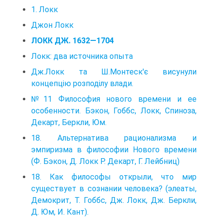
1. Локк
Джон Локк
ЛОКК ДЖ. 1632—1704
Локк: два источника опыта
Дж.Локк та Ш.Монтеск'є висунули
концепцію розподілу влади.
№11 Философия нового времени и ее
особенности. Бэкон, Гоббс, Локк, Спиноза,
Декарт, Беркли, Юм.
18. Альтернатива рационализма и
эмпиризма в философии Нового времени
(Ф. Бэкон, Д. Локк Р. Декарт, Г. Лейбниц)
18. Как философы открыли, что мир
существует в сознании человека? (элеаты,
Демокрит, Т. Гоббс, Дж. Локк, Дж. Беркли,
Д. Юм, И. Кант).