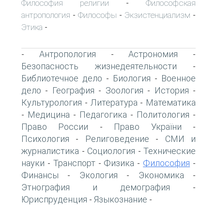
Философия религии
Философская
-
антропология
Философы
Экзистенциализм
-
-
-
Этика
-
Антропология
Астрономия
-
-
-
Безопасность жизнедеятельности
-
Библиотечное дело
Биология
Военное
-
-
дело
География
Зоология
История
-
-
-
-
Культурология
Литература
Математика
-
-
Медицина
Педагогика
Политология
-
-
-
-
Право России
Право України
-
-
Психология
Религоведение
СМИ и
-
-
журналистика
Социология
Технические
-
-
науки
Транспорт
Физика
Философия
-
-
-
-
Финансы
Экология
Экономика
-
-
-
Этнография и демография
-
Юриспруденция
Языкознание
-
-