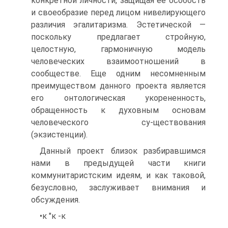
конкретной личности, защищая ее особость
и своеобразие перед лицом нивелирующего
различия эгалитаризма. Эстетической —
поскольку предлагает стройную,
целостную, гармоничную модель
человеческих взаимоотношений в
сообществе. Еще одним несомненным
преимуществом данного проекта является
его онтологическая укорененность,
обращенность к духовным основам
человеческого су-ществования
(экзистенции).
Данный проект близок разбиравшимся
нами в предыдущей части книги
коммунитаристским идеям, и как таковой,
безусловно, заслуживает внимания и
обсуждения.
•к "к -к