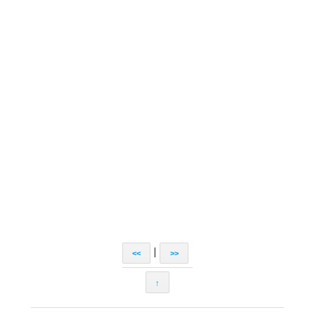
|
<<
>>
↑