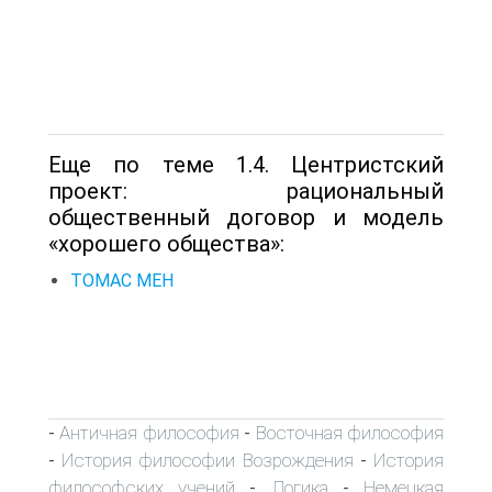
Еще по теме 1.4. Центристский
проект: рациональный
общественный договор и модель
«хорошего общества»:
ТОМАС МЕН
Античная философия
Восточная философия
-
-
История философии Возрождения
История
-
-
философских учений
Логика
Немецкая
-
-