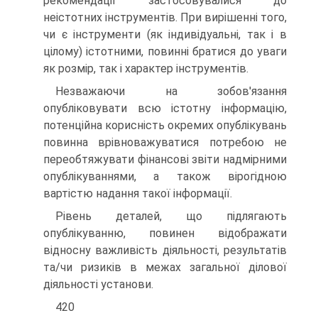
рекомендації застосовувалися до
неістотних інструментів. При вирішенні того,
чи є інструменти (як індивідуальні, так і в
цілому) істотними, повинні братися до уваги
як розмір, так і характер інструментів.
Незважаючи на зобов'язання
опубліковувати всю істотну інформацію,
потенційна корисність окремих опублікувань
повинна врівноважуватися потребою не
переобтяжувати фінансові звіти надмірними
опублікуваннями, а також вірогідною
вартістю надання такої інформації.
Рівень деталей, що підлягають
опублікуванню, повинен відображати
відносну важливість діяльності, результатів
та/чи ризиків в межах загальної ділової
діяльності установи.
420