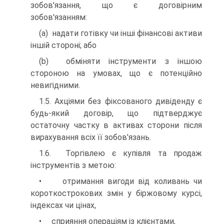
зобов'язання, що є договірним
зобов'язанням:
(a) надати готівку чи інші фінансові активи
іншій стороні; або
(b) обміняти інструменти з іншою
стороною на умовах, що є потенційно
невигідними.
1.5. Ахціями без фіксованого дивіденду є
будь-який договір, що підтверджує
остаточну частку в активах сторони після
вирахування всіх її зобов'язань.
1.6. Торгівлею є купівля та продаж
інструментів з метою:
• отримання вигоди від коливань чи
короткострокових змін у біржовому курсі,
індексах чи цінах,
• сприяння операціям із клієнтами,