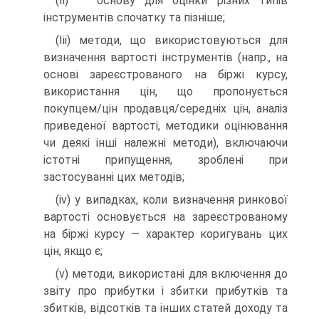
(Іі) основу для оцінки різних типів
інструментів спочатку та пізніше;
(Ііі) методи, що використовуються для
визначення вартості інструментів (напр., на
основі зареєстрованого на біржі курсу,
використання цін, що пропонується
покупцем/цін продавця/середніх цін, аналіз
приведеної вартості, методики оцінювання
чи деякі інші належні методи), включаючи
істотні припущення, зроблені при
застосуванні цих методів;
(iv) у випадках, коли визначення ринкової
вартості основується на зареєстрованому
на біржі курсу — характер коригувань цих
цін, якщо є;
(v) методи, використані для включення до
звіту про прибутки і збитки прибутків та
збитків, відсотків та інших статей доходу та