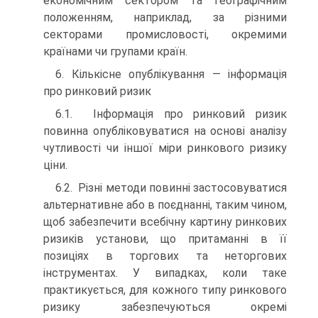
економічним сектором та географічним
положенням, наприклад, за різними
секторами промисловості, окремими
країнами чи групами країн.
6. Кількісне опублікування — інформація
про ринковий ризик
6.1. Інформація про ринковий ризик
повинна опубліковуватися на основі аналізу
чутливості чи іншої міри ринкового ризику
ціни.
6.2. Різні методи повинні застосовуватися
альтернативне або в поєднанні, таким чином,
щоб забезпечити всебічну картину ринкових
ризиків установи, що притаманні в її
позиціях в торгових та неторгових
інструментах. У випадках, коли таке
практикується, для кожного типу ринкового
ризику забезпечуються окремі