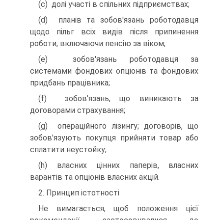
(c) долі участі в спільних підприємствах;
(d) планів та зобов'язань роботодавця
щодо пільг всіх видів після припинення
роботи, включаючи пенсію за віком;
(e) зобов'язань роботодавця за
системами фондових опціонів та фондових
придбань працівника;
(f) зобов'язань, що виникають за
договорами страхування;
(g) операційного лізингу; договорів, що
зобов'язують покупця прийняти товар або
сплатити неустойку;
(h) власних цінних паперів, власних
варантів та опціонів власних акцій.
2. Принцип істотності
Не вимагається, щоб положення цієї