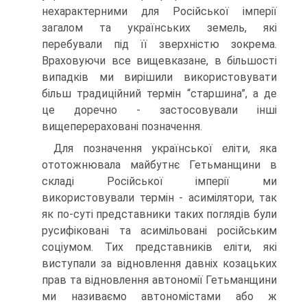
нехарактерними для Російської імперії
загалом та українських земель, які
перебували під її зверхністю зокрема.
Враховуючи все вищевказане, в більшості
випадків ми вирішили використовувати
більш традиційний термін “старшина”, а де
це доречно - застосовували інші
вищеперераховані позначення.
Для позначення української еліти, яка
ототожнювала майбутнє Гетьманщини в
складі Російської імперії ми
використовували термін - асимілятори, так
як по-суті представники таких поглядів були
русифіковані та асимільовані російським
соціумом. Тих представників еліти, які
виступали за відновлення давніх козацьких
прав та відновлення автономії Гетьманщини
ми називаємо автономістами або ж