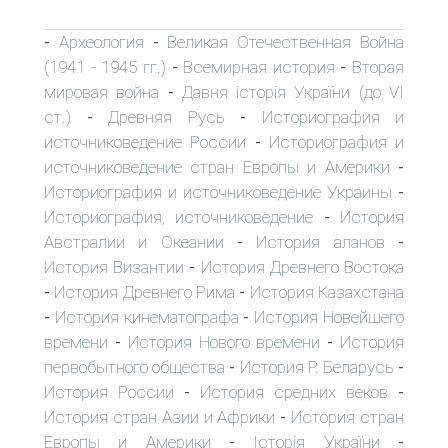
Археология
Великая Отечественная Война
-
-
(1941 - 1945 гг.)
Всемирная история
Вторая
-
-
мировая война
Давня історія України (до VI
-
ст.)
Древняя Русь
Историография и
-
-
источниковедение России
Историография и
-
источниковедение стран Европы и Америки
-
Историография и источниковедение Украины
-
Историография, источниковедение
История
-
Австралии и Океании
История аланов
-
-
История Византии
История Древнего Востока
-
История Древнего Рима
История Казахстана
-
-
История кинематографа
История Новейшего
-
-
времени
История Нового времени
История
-
-
первобытного общества
История Р. Беларусь
-
-
История России
История средних веков
-
-
История стран Азии и Африки
История стран
-
Европы и Америки
Історія України
-
-