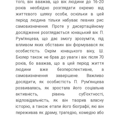
того, він вважав, що вік людини до 16-20
років необхідно розглядати окремо від
життєвого шляху особи, оскільки в цей
період людина тільки набуває певних рис
самовизначення. Проте у дисертаційному
дослідженні розглядається юнацький вік П.
Рум’янцева, що дає змогу зрозуміти, під
впливом яких обставин він формувався як
особистість. Окрім юнацького віку, Ш.
Бюлер також не брав до уваги і вік після 70
років, бо вважав, що в цей період життя
людини вже безперспективне, а
самовизначення завершене. Важливо
дослідити, як особистість П. Рум’янцева
розвивалась, як зростала його соціальна
активність, рівень суб’єктності,
відповідальність, як він творив власну
історію, а також етапи його біографії, які він
переживав як драму, трагедію, комедію або