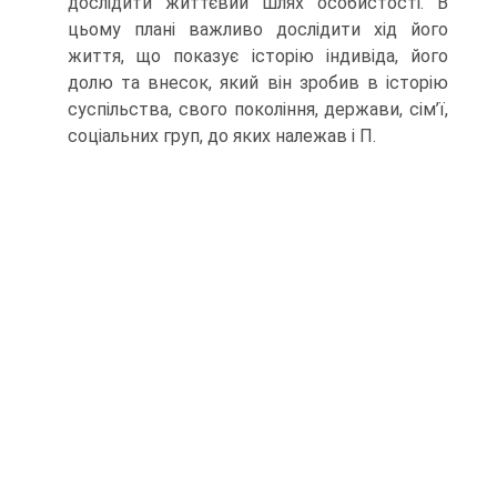
дослідити життєвий шлях особистості. В
цьому плані важливо дослідити хід його
життя, що показує історію індивіда, його
долю та внесок, який він зробив в історію
суспільства, свого покоління, держави, сім’ї,
соціальних груп, до яких належав і П.