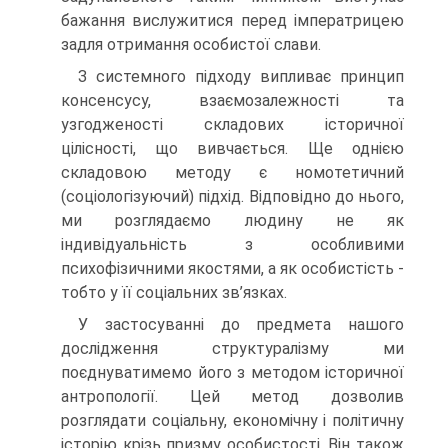
бажання вислужитися перед імператрицею
задля отримання особистої слави.
З системного підходу випливає принцип
консенсусу, взаємозалежності та
узгодженості складових історичної
цілісності, що вивчається. Ще однією
складовою методу є номотетичний
(соціологізуючий) підхід. Відповідно до нього,
ми розглядаємо людину не як
індивідуальність з особливими
психофізичними якостями, а як особистість -
тобто у її соціальних зв’язках.
У застосуванні до предмета нашого
дослідження структуралізму ми
поєднуватимемо його з методом історичної
антропології. Цей метод дозволив
розглядати соціальну, економічну і політичну
історію крізь призму особистості. Він також