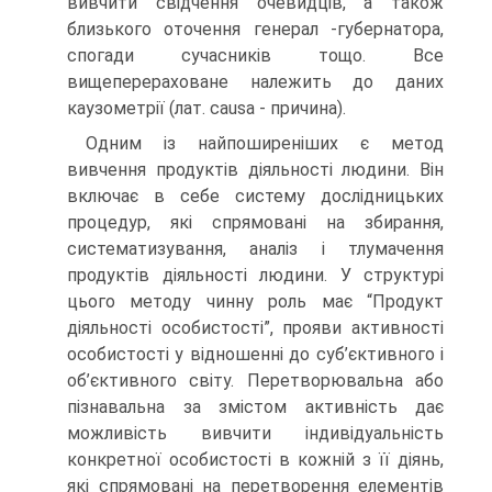
вивчити свідчення очевидців, а також
близького оточення генерал -губернатора,
спогади сучасників тощо. Все
вищеперераховане належить до даних
каузометрії (лат. causa - причина).
Одним із найпоширеніших є метод
вивчення продуктів діяльності людини. Він
включає в себе систему дослідницьких
процедур, які спрямовані на збирання,
систематизування, аналіз і тлумачення
продуктів діяльності людини. У структурі
цього методу чинну роль має “Продукт
діяльності особистості”, прояви активності
особистості у відношенні до суб’єктивного і
об’єктивного світу. Перетворювальна або
пізнавальна за змістом активність дає
можливість вивчити індивідуальність
конкретної особистості в кожній з її діянь,
які спрямовані на перетворення елементів