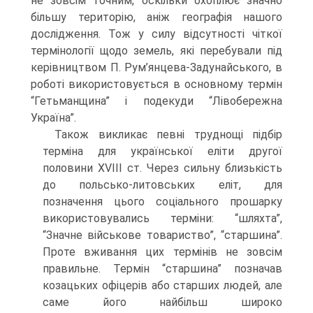
не зовсім точним, оскільки охоплює значно
більшу територію, аніж географія нашого
дослідження. Тож у силу відсутності чіткої
термінології щодо земель, які перебували під
керівництвом П. Рум’янцева-Задунайського, в
роботі використовується в основному термін
“Гетьманщина” і подекуди “Лівобережна
Україна”.
Також викликає певні труднощі підбір
терміна для української еліти другої
половини XVIII ст. Через сильну близькість
до польсько-литовських еліт, для
позначення цього соціального прошарку
використовувались терміни: “шляхта”,
“Значне військове товариство”, “старшина”.
Проте вживання цих термінів не зовсім
правильне. Термін “старшина” позначав
козацьких офіцерів або старших людей, але
саме його найбільш широко