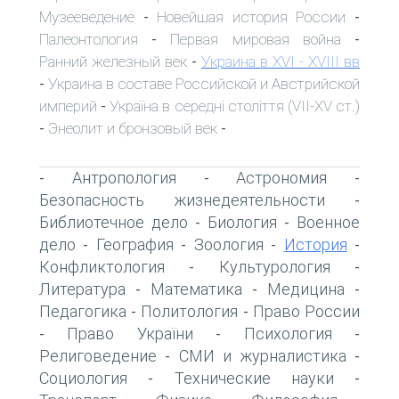
Музееведение
Новейшая история России
-
-
Палеонтология
Первая мировая война
-
-
Ранний железный век
Украина в XVI - XVIII вв
-
Украина в составе Российской и Австрийской
-
империй
Україна в середні століття (VII-XV ст.)
-
Энеолит и бронзовый век
-
-
Антропология
Астрономия
-
-
-
Безопасность жизнедеятельности
-
Библиотечное дело
Биология
Военное
-
-
дело
География
Зоология
История
-
-
-
-
Конфликтология
Культурология
-
-
Литература
Математика
Медицина
-
-
-
Педагогика
Политология
Право России
-
-
Право України
Психология
-
-
-
Религоведение
СМИ и журналистика
-
-
Социология
Технические науки
-
-