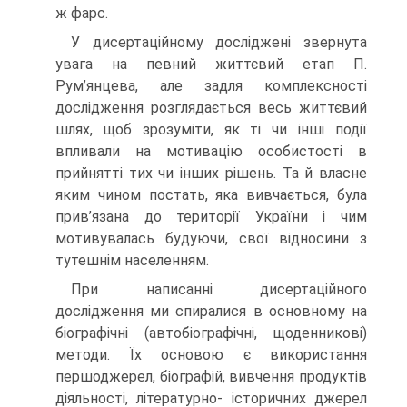
ж фарс.
У дисертаційному досліджені звернута
увага на певний життєвий етап П.
Рум’янцева, але задля комплексності
дослідження розглядається весь життєвий
шлях, щоб зрозуміти, як ті чи інші події
впливали на мотивацію особистості в
прийнятті тих чи інших рішень. Та й власне
яким чином постать, яка вивчається, була
прив’язана до території України і чим
мотивувалась будуючи, свої відносини з
тутешнім населенням.
При написанні дисертаційного
дослідження ми спиралися в основному на
біографічні (автобіографічні, щоденникові)
методи. Їх основою є використання
першоджерел, біографій, вивчення продуктів
діяльності, літературно- історичних джерел