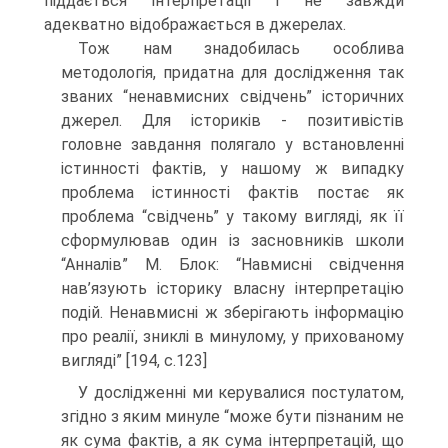
піддається інтерпретації і не завжди
адекватно відображається в джерелах.
Тож нам знадобилась особлива
методологія, придатна для дослідження так
званих “ненавмисних свідчень” історичних
джерел. Для істориків - позитивістів
головне завдання полягало у встановленні
істинності фактів, у нашому ж випадку
проблема істинності фактів постає як
проблема “свідчень” у такому вигляді, як її
сформулював один із засновників школи
“Анналів” М. Блок: “Навмисні свідчення
нав’язують історику власну інтерпретацію
подій. Ненавмисні ж зберігають інформацію
про реалії, зниклі в минулому, у прихованому
вигляді” [194, c.123]
У дослідженні ми керувалися постулатом,
згідно з яким минуле “може бути пізнаним не
як сума фактів, а як сума інтерпретацій, що