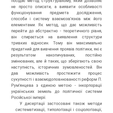
посідає метод структуралізму, який дозволяє
не просто описати, а виявити особливості
функціонування предмета дослідження,
способи і систему взаємозв’язків між його
елементами. Як метод, що дає можливість
перейти до абстрактно - теоретичного рівня,
він спирається на виявлення структури
тривких відносин. Тому він максимально
придатний для вивчення проявів політики, які є
результатом накопичуваних, постійно
змінюваних, але й таких, що зберігають свою
наступність, історичних зумовленостей. Він
дав можливість простежити процес
сукупності і взаємодоповнюваності реформ П.
Рум’янцева з єдиною метою - інкорпорації
українських земель до політичної системи
Російської імперії.
У дисертації застосовані також методи
систематизації, типологізації і соціологізації,