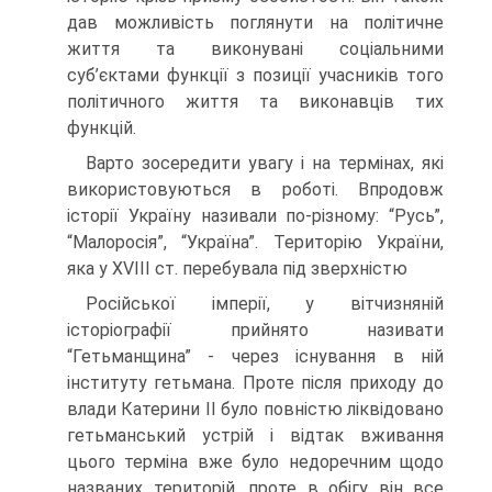
дав можливість поглянути на політичне
життя та виконувані соціальними
суб’єктами функції з позиції учасників того
політичного життя та виконавців тих
функцій.
Варто зосередити увагу і на термінах, які
використовуються в роботі. Впродовж
історії Україну називали по-різному: “Русь”,
“Малоросія”, “Україна”. Територію України,
яка у XVIII ст. перебувала під зверхністю
Російської імперії, у вітчизняній
історіографії прийнято називати
“Гетьманщина” - через існування в ній
інституту гетьмана. Проте після приходу до
влади Катерини ІІ було повністю ліквідовано
гетьманський устрій і відтак вживання
цього терміна вже було недоречним щодо
названих територій, проте в обігу він все