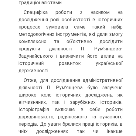
традиціоналістами.
Специфіка роботи з нахилом на
дослідження ролі особистості в історичних
процесах зумовила саме такий набір
методологічних інструментів, які дали змогу
комплексно та об’єктивно дослідити
продукти діяльності П. Рум’янцева-
Задунайського і визначити його вплив на
історичний розвиток української
державності.
Отже, для дослідження адміністративної
діяльності П. Рум’янцева було залучено
широке коло історичних досліджень, як
вітчизняних, так і зарубіжних істориків.
Історіографія включає в себе роботи
дорядянського, радянського та сучасного
періодів. До уваги бралися праці істориків, в
чиїх дослідженнях так чи інакше