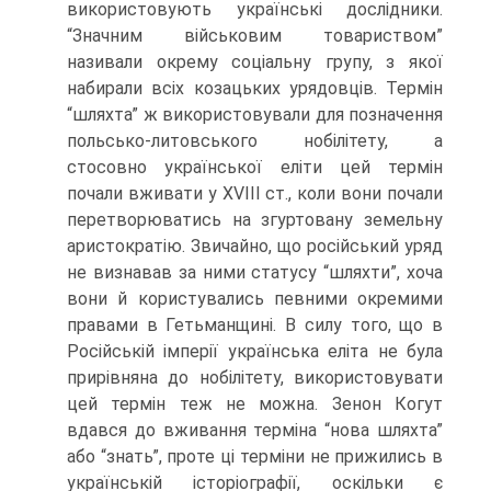
використовують українські дослідники.
“Значним військовим товариством”
називали окрему соціальну групу, з якої
набирали всіх козацьких урядовців. Термін
“шляхта” ж використовували для позначення
польсько-литовського нобілітету, а
стосовно української еліти цей термін
почали вживати у XVIII ст., коли вони почали
перетворюватись на згуртовану земельну
аристократію. Звичайно, що російський уряд
не визнавав за ними статусу “шляхти”, хоча
вони й користувались певними окремими
правами в Гетьманщині. В силу того, що в
Російській імперії українська еліта не була
прирівняна до нобілітету, використовувати
цей термін теж не можна. Зенон Когут
вдався до вживання терміна “нова шляхта”
або “знать”, проте ці терміни не прижились в
українській історіографії, оскільки є