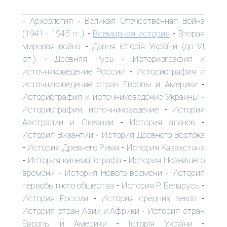
Археология
Великая Отечественная Война
-
-
(1941 - 1945 гг.)
Всемирная история
Вторая
-
-
мировая война
Давня історія України (до VI
-
ст.)
Древняя Русь
Историография и
-
-
источниковедение России
Историография и
-
источниковедение стран Европы и Америки
-
Историография и источниковедение Украины
-
Историография, источниковедение
История
-
Австралии и Океании
История аланов
-
-
История Византии
История Древнего Востока
-
История Древнего Рима
История Казахстана
-
-
История кинематографа
История Новейшего
-
-
времени
История Нового времени
История
-
-
первобытного общества
История Р. Беларусь
-
-
История России
История средних веков
-
-
История стран Азии и Африки
История стран
-
Европы и Америки
Історія України
-
-