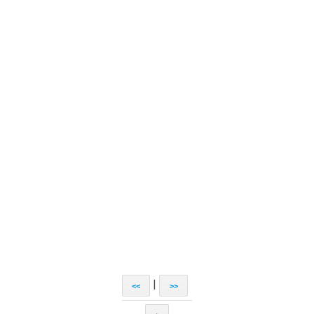
|
<<
>>