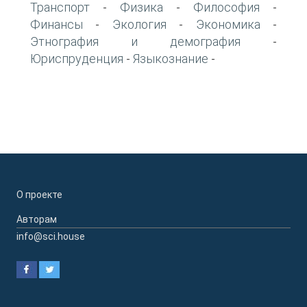
Транспорт
Физика
Философия
-
-
-
Финансы
Экология
Экономика
-
-
-
Этнография и демография
-
Юриспруденция
Языкознание
-
-
О проекте
Авторам
info@sci.house