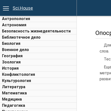
Sci.House
Антропология
Астрономия
Безопасность жизнедеятельности
Опос
Библиотечное дело
Биология
Для
Военное дело
слов.
География
Те
Зоология
Еще
История
метри
Конфликтология
разви
Культурология
Литература
Математика
Медицина
Педагогика