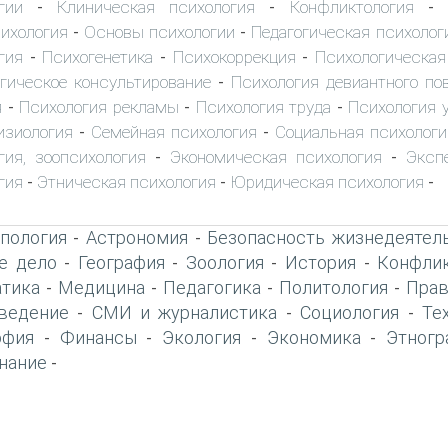
гии
Клиническая психология
Конфликтология
-
-
-
ихология
Основы психологии
Педагогическая психолог
-
-
гия
Психогенетика
Психокоррекция
Психологическая
-
-
-
гическое консультирование
Психология девиантного по
-
я
Психология рекламы
Психология труда
Психология 
-
-
-
изиология
Семейная психология
Социальная психологи
-
-
гия, зоопсихология
Экономическая психология
Эксп
-
-
гия
Этническая психология
Юридическая психология
-
-
-
пология
Астрономия
Безопасность жизнедеятел
-
-
е дело
География
Зоология
История
Конфлик
-
-
-
-
тика
Медицина
Педагогика
Политология
Прав
-
-
-
-
ведение
СМИ и журналистика
Социология
Те
-
-
-
офия
Финансы
Экология
Экономика
Этногр
-
-
-
-
нание
-