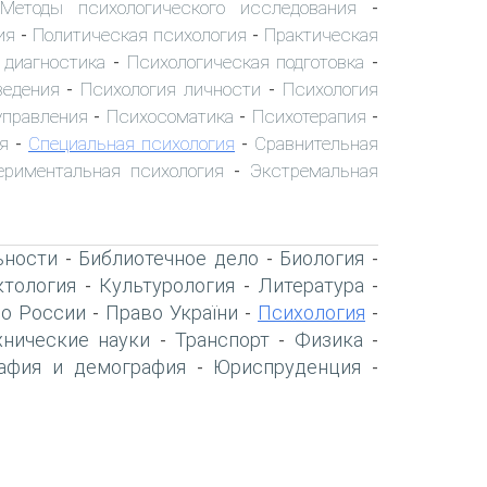
Методы психологического исследования
-
ия
Политическая психология
Практическая
-
-
 диагностика
Психологическая подготовка
-
-
ведения
Психология личности
Психология
-
-
управления
Психосоматика
Психотерапия
-
-
-
я
Специальная психология
Сравнительная
-
-
ериментальная психология
Экстремальная
-
ьности
Библиотечное дело
Биология
-
-
-
тология
Культурология
Литература
-
-
-
о России
Право України
Психология
-
-
-
хнические науки
Транспорт
Физика
-
-
-
афия и демография
Юриспруденция
-
-