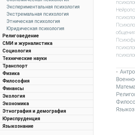
психоло
Экспериментальная психология
Нейропс
Экстремальная психология
психоло
Этническая психология
Психоло
Юридическая психология
общени
Религоведение
Психоф
СМИ и журналистика
психоло
Социология
психоло
Технические науки
Транспорт
Антро
-
Физика
Военно
Философия
Матема
Финансы
Религо
Экология
Филос
Экономика
Языкоз
Этнография и демография
Юриспруденция
Языкознание