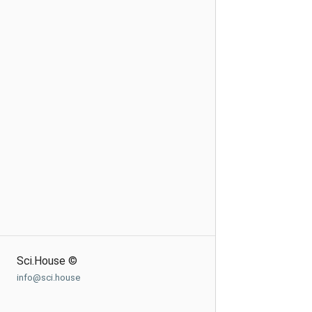
Sci.House ©
info@sci.house