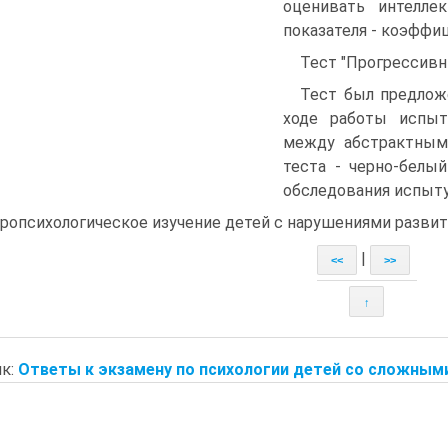
оценивать интелле
показателя - коэффи
Тест "Прогрессив
Тест был предложе
ходе работы испы
между абстрактными
теста - черно-белы
обследования испытуем
ропсихологическое изучение детей с нарушениями развит
|
<<
>>
↑
к:
Ответы к экзамену по психологии детей со сложными