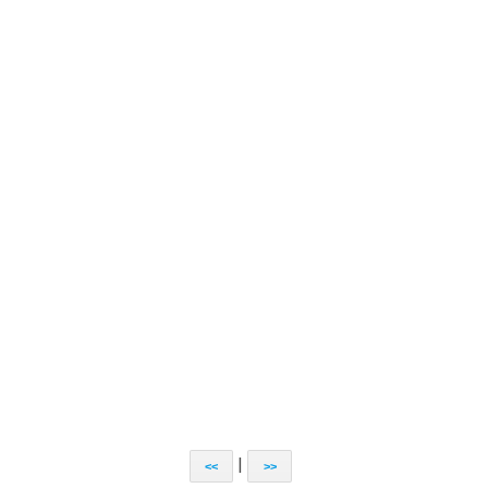
|
<<
>>