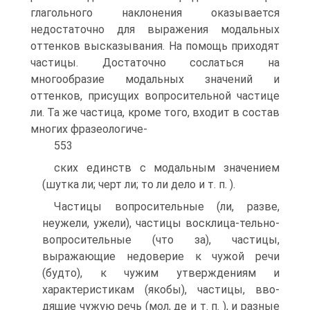
глагольного наклонения оказывается
недостаточно для выражения модальных
оттенков высказывания. На помощь приходят
частицы. Достаточно сослаться на
многообразие модальных значений и
оттенков, присущих вопросительной частице
ли. Та же частица, кроме того, входит в состав
многих фразеологиче-
553
ских единств с модальным значением
(шутка ли; черт ли; то ли дело и т. п. ).
Частицы вопросительные (ли, разве,
неужели, ужели), частицы восклица-тельно-
вопросительные (что за), частицы,
выражающие недоверие к чужой речи
(будто), к чужим утверждениям и
характеристикам (якобы), частицы, вво­
дящие чужую речь (мол, де и т. п. ), и разные