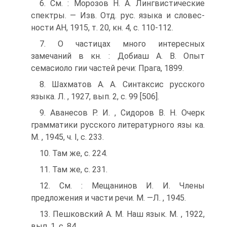
6. См. : Морозов Н. А. Лингвистические
спектры. — Изв. Отд. рус. языка и словес­
ности АН, 1915, т. 20, кн. 4, с. 110-112.
7. О частицах много интересных
замечаний в кн. : Добиаш А. В. Опыт
семасиоло­ гии частей речи: Прага, 1899.
8. Шахматов А. А. Синтаксис русского
языка. Л. , 1927, вып. 2, с. 99 [506].
9. Аванесов Р. И. , Сидоров В. Н. Очерк
грамматики русского литературного язы­ ка.
М. , 1945, ч. I, с. 233.
10. Там же, с. 224.
11. Там же, с. 231.
12. См. : Мещанинов И. И. Члены
предложения и части речи. М. —Л. , 1945.
13. Пешковский А. М. Наш язык. М. , 1922,
вып. 1, с. 84.