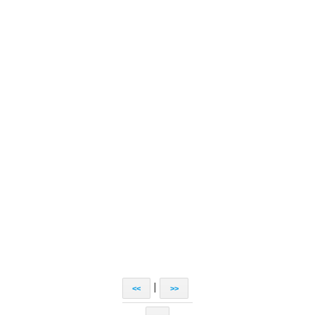
|
<<
>>