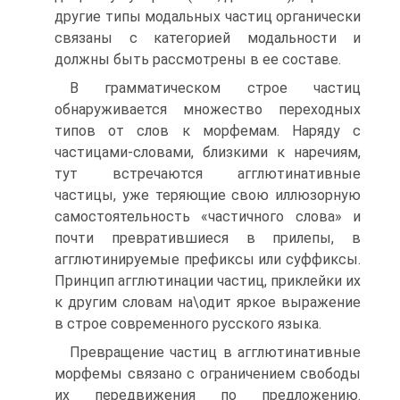
другие типы модальных частиц органически
связаны с категорией модальности и
должны быть рассмотрены в ее составе.
В грамматическом строе частиц
обнаруживается множество переходных
типов от слов к морфемам. Наряду с
частицами-словами, близкими к наре­чиям,
тут встречаются агглютинативные
частицы, уже теряющие свою иллю­зорную
самостоятельность «частичного слова» и
почти превратившиеся в прилепы, в
агглютинируемые префиксы или суффиксы.
Принцип агглютина­ции частиц, приклейки их
к другим словам на\одит яркое выражение
в строе современного русского языка.
Превращение частиц в агглютинативные
морфемы связано с ограниче­нием свободы
их передвижения по предложению.