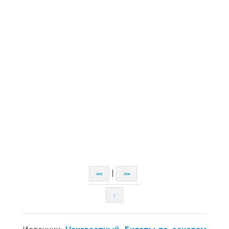
|
<<
>>
↑