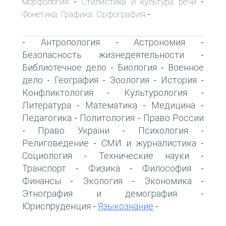
морфология
Стилистика и культура речи
-
-
Фонетика. Графика. Орфография
-
Антропология
Астрономия
-
-
-
Безопасность жизнедеятельности
-
Библиотечное дело
Биология
Военное
-
-
дело
География
Зоология
История
-
-
-
-
Конфликтология
Культурология
-
-
Литература
Математика
Медицина
-
-
-
Педагогика
Политология
Право России
-
-
Право України
Психология
-
-
-
Религоведение
СМИ и журналистика
-
-
Социология
Технические науки
-
-
Транспорт
Физика
Философия
-
-
-
Финансы
Экология
Экономика
-
-
-
Этнография и демография
-
Юриспруденция
Языкознание
-
-