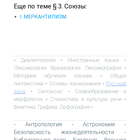
Еще по теме § 3. Союзы:
I. МЕРКАНТИЛИЗМ
Диалектология
Иностранные языки
-
-
-
Лексикология. Фразеология. Лексикография
-
Методики обучения языкам
Общая
-
лингвистика
Основы языкознания
Русский
-
-
язык
Синтаксис
Словообразование и
-
-
морфология
Стилистика и культура речи
-
-
Фонетика. Графика. Орфография
-
Антропология
Астрономия
-
-
-
Безопасность жизнедеятельности
-
Библиотечное дело
Биология
Военное