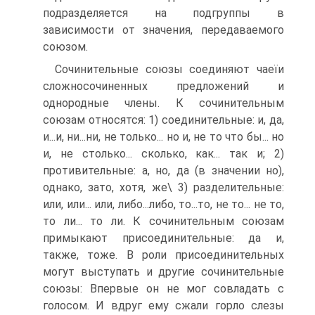
подразделяется на подгруппы в
зависимости от значения, передаваемого
союзом.
Сочинительные союзы соединяют чаеїи
сложносочиненных предложений и
однородные члены. К сочинительным
союзам относятся: 1) соединительные: и, да,
и...и, ни...ни, не только... но и, не то что бы... но
и, не столько... сколько, как... так и; 2)
противительные: а, но, да (в значении но),
однако, зато, хотя, же\ 3) разделительные:
или, или... или, либо...либо, то...то, не то... не то,
то ли... то ли. К сочинительным союзам
примыкают присоединительные: да и,
также, тоже. В роли присоединительных
могут выступать и другие сочинительные
союзы: Впервые он не мог совладать с
голосом. И вдруг ему сжали горло слезы