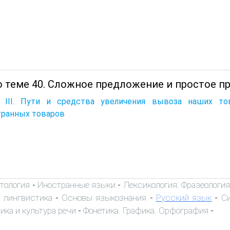
о теме 40. Сложное предложение и простое п
а III. Пути и средства увеличения вывоза наших т
транных товаров
тология
Иностранные языки
Лексикология. Фразеологи
-
-
 лингвистика
Основы языкознания
Русский язык
С
-
-
-
ика и культура речи
Фонетика. Графика. Орфография
-
-