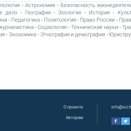
пология
Астрономия
Безопасность жизнедеятел
-
-
е дело
География
Зоология
История
Куль
-
-
-
-
ина
Педагогика
Политология
Право России
Прав
-
-
-
-
журналистика
Социология
Технические науки
Тра
-
-
-
ия
Экономика
Этнография и демография
Юриспру
-
-
-
О проекте
info@sci.
Авторам