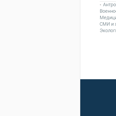
Антро
-
Военно
Медиц
СМИ и 
Эколог