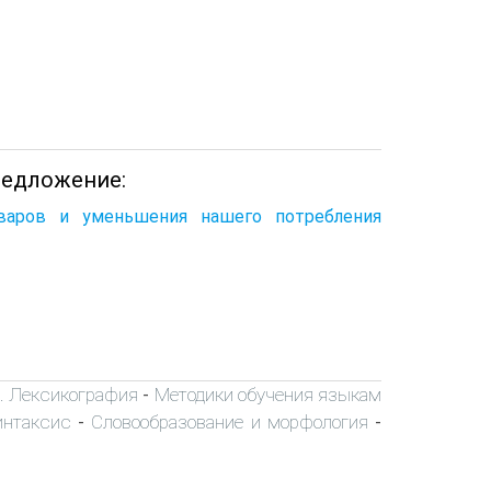
редложение:
оваров и уменьшения нашего потребления
я. Лексикография
Методики обучения языкам
-
интаксис
Словообразование и морфология
-
-