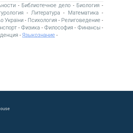
ьности
Библиотечное дело
Биология
-
-
-
турология
Литература
Математика
-
-
-
о України
Психология
Религоведение
-
-
-
нспорт
Физика
Философия
Финансы
-
-
-
-
денция
Языкознание
-
-
house