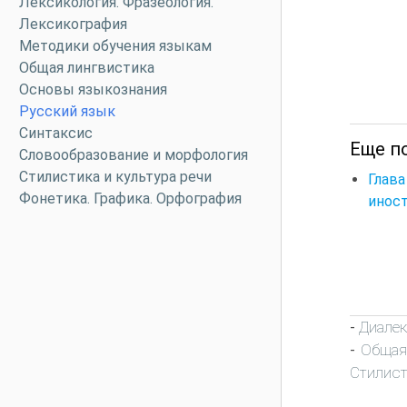
Лексикология. Фразеология.
Лексикография
Методики обучения языкам
Общая лингвистика
Основы языкознания
Русский язык
Синтаксис
Еще п
Словообразование и морфология
Стилистика и культура речи
Глав
Фонетика. Графика. Орфография
инос
Диалек
-
Общая
-
Стилист