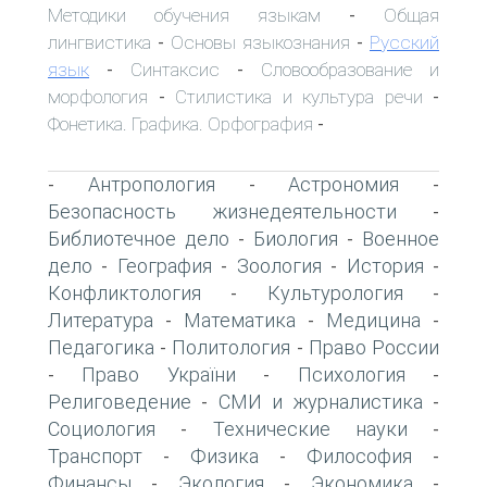
Методики обучения языкам
Общая
-
лингвистика
Основы языкознания
Русский
-
-
язык
Синтаксис
Словообразование и
-
-
морфология
Стилистика и культура речи
-
-
Фонетика. Графика. Орфография
-
Антропология
Астрономия
-
-
-
Безопасность жизнедеятельности
-
Библиотечное дело
Биология
Военное
-
-
дело
География
Зоология
История
-
-
-
-
Конфликтология
Культурология
-
-
Литература
Математика
Медицина
-
-
-
Педагогика
Политология
Право России
-
-
Право України
Психология
-
-
-
Религоведение
СМИ и журналистика
-
-
Социология
Технические науки
-
-
Транспорт
Физика
Философия
-
-
-
Финансы
Экология
Экономика
-
-
-