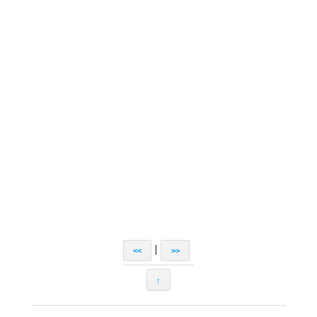
|
<<
>>
↑