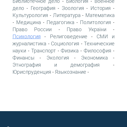
Библиотечное дело
Биология
Военное
-
-
дело
География
Зоология
История
-
-
-
-
Культурология
Литература
Математика
-
-
Медицина
Педагогика
Политология
-
-
-
-
Право России
Право України
-
-
Психология
Религоведение
СМИ и
-
-
журналистика
Социология
Технические
-
-
науки
Транспорт
Физика
Философия
-
-
-
-
Финансы
Экология
Экономика
-
-
-
Этнография и демография
-
Юриспруденция
Языкознание
-
-