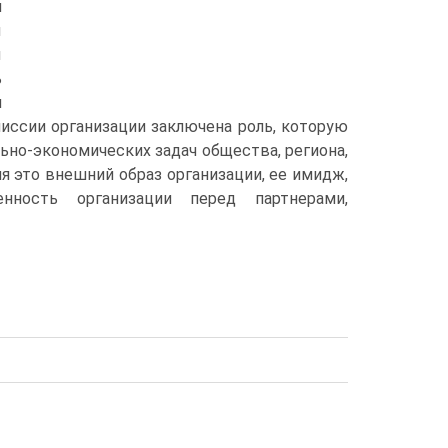
и
ы
ы
ь
л
иссии организации заключена роль, которую
льно-экономических задач общества, региона,
ия это внешний образ организации, ее имидж,
нность организации перед партнерами,