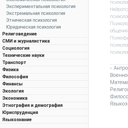
психоло
Экспериментальная психология
Нейропс
Экстремальная психология
психоло
Этническая психология
Психоло
Юридическая психология
общени
Религоведение
Психоф
СМИ и журналистика
психоло
Социология
психоло
Технические науки
Транспорт
Антро
-
Физика
Военно
Философия
Матема
Финансы
Религо
Экология
Филос
Экономика
Языкоз
Этнография и демография
Юриспруденция
Языкознание