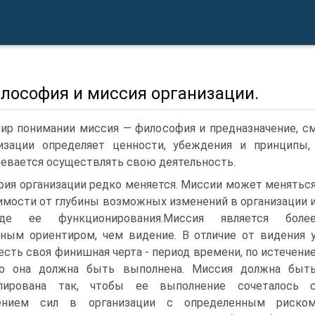
илософия и миссия организации.
ир понимании миссия — философия и предназначение, с
изации определяет ценности, убеждения и принципы
евается осуществлять свою деятельность.
ия организации редко меняется. Миссии может менятьс
имости от глубины возможных изменений в организации 
е ее функционирования.Миссия является боле
ным ориентиром, чем видение. В отличие от видения 
есть своя финишная черта - период времени, по истечени
го она должна быть выполнена. Миссия должна быт
лирована так, чтобы ее выполнение сочеталось 
ением сил в организации с определенным риско