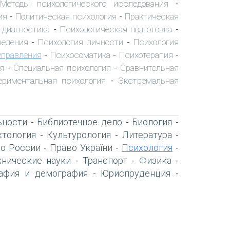
Методы психологического исследования
-
ия
Политическая психология
Практическая
-
-
 диагностика
Психологическая подготовка
-
-
ведения
Психология личности
Психология
-
-
управления
Психосоматика
Психотерапия
-
-
-
я
Специальная психология
Сравнительная
-
-
ериментальная психология
Экстремальная
-
ьности
Библиотечное дело
Биология
-
-
-
тология
Культурология
Литература
-
-
-
о России
Право України
Психология
-
-
-
хнические науки
Транспорт
Физика
-
-
-
афия и демография
Юриспруденция
-
-