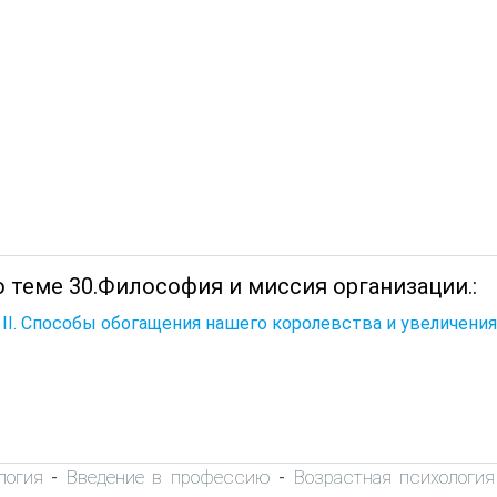
 теме 30.Философия и миссия организации.:
 II. Способы обогащения нашего королевства и увеличения
логия
Введение в профессию
Возрастная психология
-
-