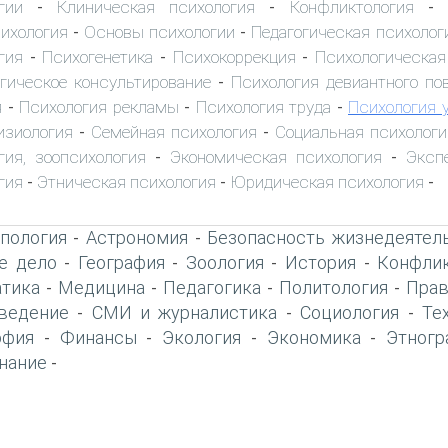
гии
Клиническая психология
Конфликтология
-
-
-
ихология
Основы психологии
Педагогическая психолог
-
-
гия
Психогенетика
Психокоррекция
Психологическая
-
-
-
гическое консультирование
Психология девиантного по
-
я
Психология рекламы
Психология труда
Психология 
-
-
-
изиология
Семейная психология
Социальная психологи
-
-
гия, зоопсихология
Экономическая психология
Эксп
-
-
гия
Этническая психология
Юридическая психология
-
-
-
пология
Астрономия
Безопасность жизнедеятел
-
-
е дело
География
Зоология
История
Конфлик
-
-
-
-
тика
Медицина
Педагогика
Политология
Прав
-
-
-
-
ведение
СМИ и журналистика
Социология
Те
-
-
-
офия
Финансы
Экология
Экономика
Этногр
-
-
-
-
нание
-