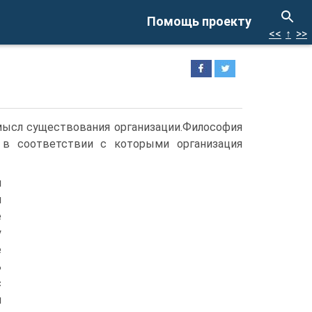
Помощь проекту
<<
↑
>>
мысл существования организации.Философия
, в соответствии с которыми организация
я
и
е
у
е
ь
с
м