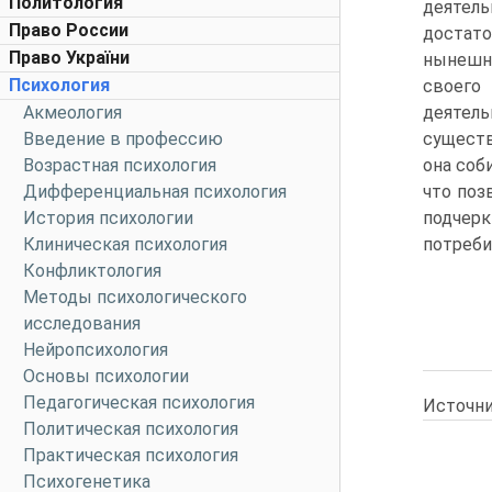
Политология
деятель
Право России
достато
Право України
нынешн
Психология
своего 
Акмеология
деяте
Введение в профессию
существ
Возрастная психология
она соб
Дифференциальная психология
что поз
История психологии
подчер
Клиническая психология
потреби
Конфликтология
Методы психологического
исследования
Нейропсихология
Основы психологии
Педагогическая психология
Источни
Политическая психология
Практическая психология
Психогенетика