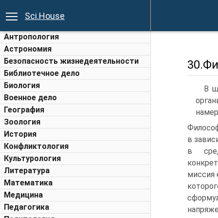
Sci.House
Антропология
Астрономия
Безопасность жизнедеятельности
30.Ф
Библиотечное дело
Биология
В ш
Военное дело
орган
География
намер
Зоология
Философ
История
в завис
Конфликтология
в сред
Культурология
конкрет
Литература
миссия 
Математика
которо
Медицина
сформу
Педагогика
напряж