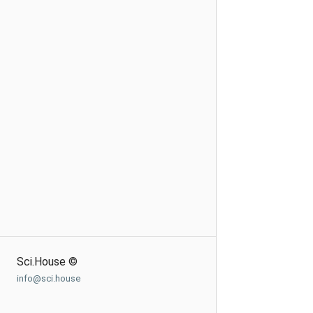
Sci.House ©
info@sci.house