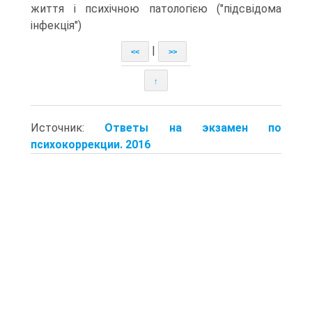
життя і психічною патологією ("підсвідома
інфекція")
|
<<
>>
↑
Источник:
Ответы на экзамен по
психокоррекции. 2016