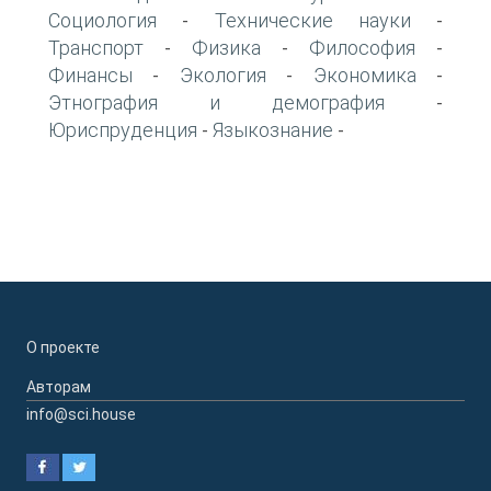
Социология
Технические науки
-
-
Транспорт
Физика
Философия
-
-
-
Финансы
Экология
Экономика
-
-
-
Этнография и демография
-
Юриспруденция
Языкознание
-
-
О проекте
Авторам
info@sci.house