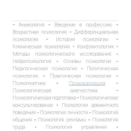
Акмеология
Введение в профессию
-
-
-
Возрастная психология
Дифференциальная
-
психология
История психологии
-
-
Клиническая психология
Конфликтология
-
-
Методы психологического исследования
-
Нейропсихология
Основы психологии
-
-
Педагогическая психология
Политическая
-
психология
Практическая психология
-
-
Психогенетика
Психокоррекция
-
-
Психологическая диагностика
-
Психологическая подготовка
Психологическое
-
консультирование
Психология девиантного
-
поведения
Психология личности
Психология
-
-
общения
Психология рекламы
Психология
-
-
труда
Психология управления
-
-