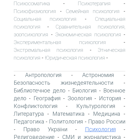
Психосоматика
Психотерапия
-
-
Психофизиология
Семейная психология
-
-
Социальная психология
Специальная
-
психология
Сравнительная психология,
-
зоопсихология
Экономическая психология
-
-
Экспериментальная психология
-
Экстремальная психология
Этническая
-
психология
Юридическая психология
-
-
Антропология
Астрономия
-
-
-
Безопасность жизнедеятельности
-
Библиотечное дело
Биология
Военное
-
-
дело
География
Зоология
История
-
-
-
-
Конфликтология
Культурология
-
-
Литература
Математика
Медицина
-
-
-
Педагогика
Политология
Право России
-
-
Право України
Психология
-
-
-
Религоведение
СМИ и журналистика
-
-