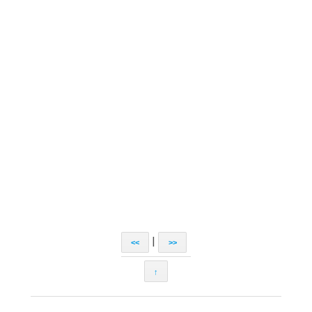
|
<<
>>
↑