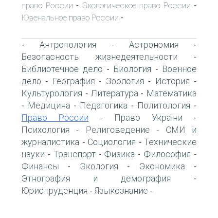
право России
Экологическое право России
-
-
Ювенальное право России
-
Антропология
Астрономия
-
-
-
Безопасность жизнедеятельности
-
Библиотечное дело
Биология
Военное
-
-
дело
География
Зоология
История
-
-
-
-
Культурология
Литература
Математика
-
-
Медицина
Педагогика
Политология
-
-
-
-
Право России
Право України
-
-
Психология
Религоведение
СМИ и
-
-
журналистика
Социология
Технические
-
-
науки
Транспорт
Физика
Философия
-
-
-
-
Финансы
Экология
Экономика
-
-
-
Этнография и демография
-
Юриспруденция
Языкознание
-
-