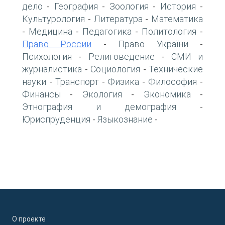
дело
География
Зоология
История
-
-
-
-
Культурология
Литература
Математика
-
-
Медицина
Педагогика
Политология
-
-
-
-
Право России
Право України
-
-
Психология
Религоведение
СМИ и
-
-
журналистика
Социология
Технические
-
-
науки
Транспорт
Физика
Философия
-
-
-
-
Финансы
Экология
Экономика
-
-
-
Этнография и демография
-
Юриспруденция
Языкознание
-
-
О проекте