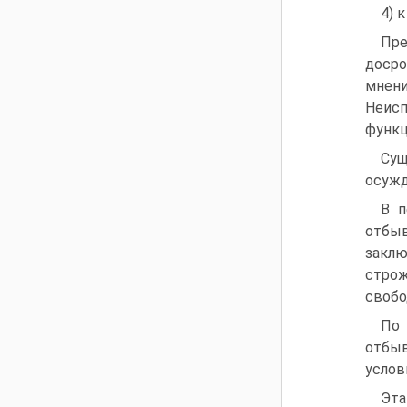
4) 
Пре
досро
мнени
Неисп
функц
Сущ
осужд
В п
отбыв
заклю
строж
свобо
По 
отбыв
услов
Эт