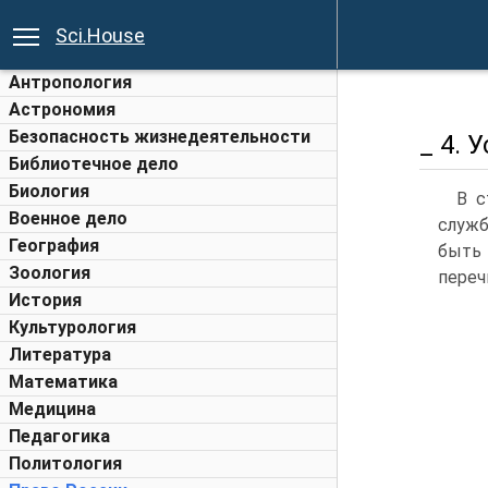
Sci.House
Антропология
Астрономия
Безопасность жизнедеятельности
_ 4. 
Библиотечное дело
Биология
В с
Военное дело
служб
География
быть 
Зоология
переч
История
Культурология
Литература
Математика
Медицина
Педагогика
Политология