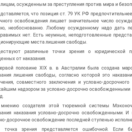
к лицам, осужденным за преступления против мира и безо
дставляется, что позиция ст. 79 УК РФ предпочтительне
чного освобождения лишает значительное число осужд
ю, необоснованно. Любому осужденному надо дать пе
равимыx нет. Есть неумные, неподготовленные предста
ионирующие места лишения свободы.
ествуют различные точки зрения о юридической пр
енных от наказания.
ервой половине XIX в. в Австралии была создана маро
ания лишения свободы, согласно которой это наказани
чения, совместного заключения и условно-досрочного
айшим надзором за условно-досрочно освобожденными и
д.
мнению создателя этой тюремной системы Мэконочи
ания наказания условно-досрочно освобожденными. 
но-досрочное освобождение последней ступенью исполнен
а точка зрения представляется ошибочной. Если б