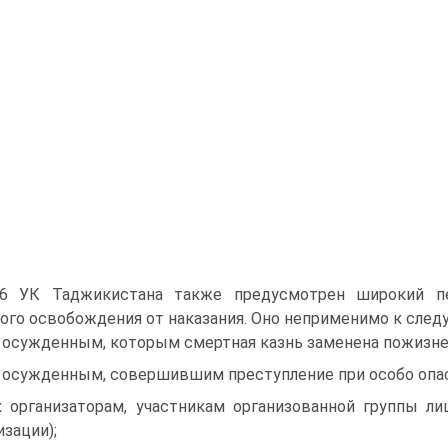
76 УК Таджикистана также предусмотрен широкий пе
ого освобождения от наказания. Оно неприменимо к сле
к осужденным, которым смертная казнь заменена пожиз
к осужденным, совершившим преступление при особо опа
к организаторам, участникам организованной группы л
изации);