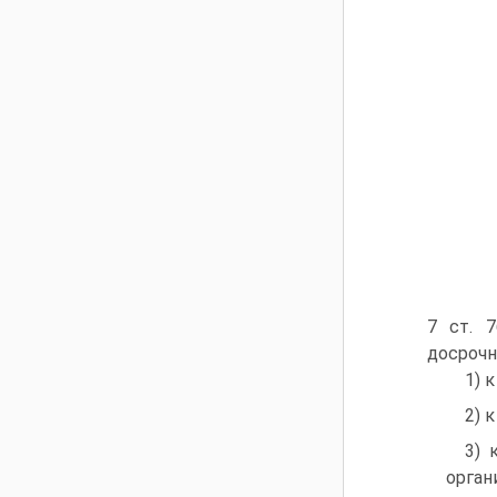
7 ст. 
досрочн
1) 
2) 
3) 
орган