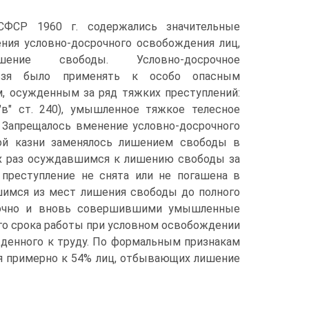
ФСР 1960 г. содержались значительные
ения условно-досрочного освобождения лиц,
ение свободы. Условно-досрочное
ьзя было применять к особо опасным
м, осужденным за ряд тяжких преступлений:
 "в" ст. 240), умышленное тяжкое телесное
н. Запрещалось вменение условно-досрочного
ой казни заменялось лишением свободы в
вух раз осуждавшимся к лишению свободы за
преступление не снята или не погашена в
шимся из мест лишения свободы до полного
срочно и вновь совершившими умышленные
ого срока работы при условном освобождении
денного к труду. По формальным признакам
я примерно к 54% лиц, отбывающих лишение