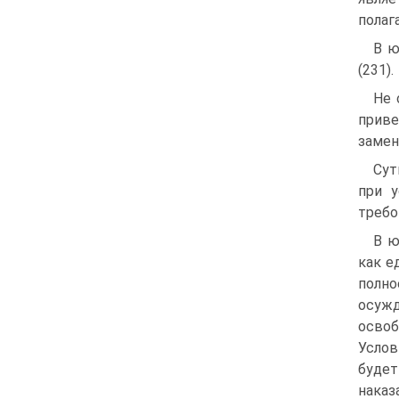
полаг
В ю
(231).
Не 
приве
замен
Сут
при 
требо
В ю
как е
полно
осужд
освоб
Услов
будет
наказ