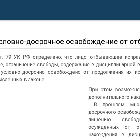
Условно-досрочное освобождение от о
т. 79 УК РФ определено, что лицо, отбывающее испра
е, ограничение свободы, содержание в дисциплинарной 
условно-досрочно освобождено от продолжения их исп
исленных в законе.
При этом возможно 
дополнительного нака
В прошлом мног
досрочного освобожд
лишению свободы
осужденных от о
нахождения в дисц