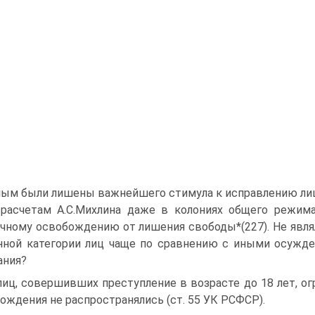
ым были лишены важнейшего стимула к исправлению лица
расчетам А.С.Михлина даже в колониях общего режима
чному освобождению от лишения свободы*(227). Не являло
нной категории лиц чаще по сравнению с иными осужд
ания?
лиц, совершивших преступление в возрасте до 18 лет, о
ождения не распространялись (ст. 55 УК РСФСР).