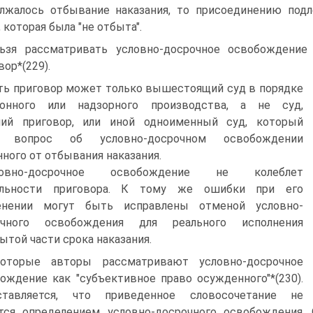
лжалось отбывание наказания, то присоединению подл
, которая была "не отбыта".
ьзя рассматривать условно-досрочное освобождение
вор*(229).
ь приговор может только вышестоящий суд в порядке
ионного или надзорного производства, а не суд,
ий приговор, или иной одноименный суд, который
т вопрос об условно-досрочном освобождении
ного от отбывания наказания.
ловно-досрочное освобождение не колеблет
ильности приговора. К тому же ошибки при его
енении могут быть исправлены отменой условно-
очного освобождения для реального исполнения
ытой части срока наказания.
оторые авторы рассматривают условно-досрочное
ождение как "субъективное право осужденного"*(230).
ставляется, что приведенное словосочетание не
тся определением условно-досрочного освобождения.