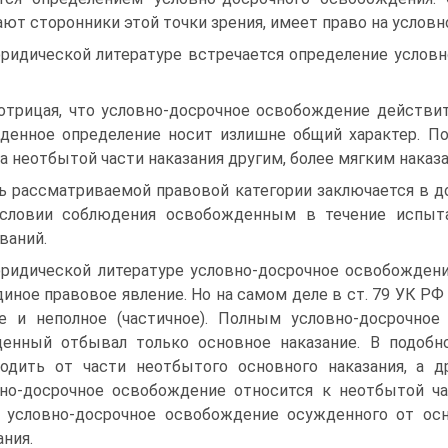
ают сторонники этой точки зрения, имеет право на услов
ридической литературе встречается определение услов
отрицая, что условно-досрочное освобождение действи
денное определение носит излишне общий характер. По
а неотбытой части наказания другим, более мягким наказан
ь рассматриваемой правовой категории заключается в 
условии соблюдения освобожденным в течение испыта
ваний.
ридической литературе условно-досрочное освобождени
диное правовое явление. Но на самом деле в ст. 79 УК Р
е и неполное (частичное). Полным условно-досрочное
енный отбывал только основное наказание. В подобн
одить от части неотбытого основного наказания, а д
но-досрочное освобождение относится к неотбытой ча
 условно-досрочное освобождение осужденного от осн
ания.