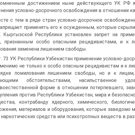
омненным достижением ныне действующего УК РФ яв
нения условно-досрочного освобождения в отношении ка
сте с тем в ряде стран условно-досрочное освобождение
апрещает применять его к осужденным, которые скрыли
 Кыргызской Республики установлен запрет на приме
м, признанным особо опасными рецидивистами, и к л
ования заменена лишением свободы.
т. 73 УК Республики Узбекистан применение условно-дос
менимо не только к особо опасным рецидивистам и к ли
рядке помилования лишением свободы, но и к лицам
чающими обстоятельствами, насильственное уд
воестественной форме в отношении потерпевшего, заве
упления против Республики Узбекистан, мира и безопасн
ества, контрабанду ядерного, химического, биологи
ожения, материалов и оборудования, которые заведомо м
 наркотических средств или психотропных веществ в ра