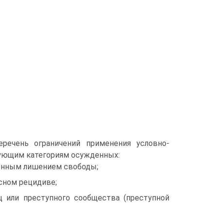
речень ограничений применения условно-
дующим категориям осужденных:
ненным лишением свободы;
сном рецидиве;
иц или преступного сообщества (преступной