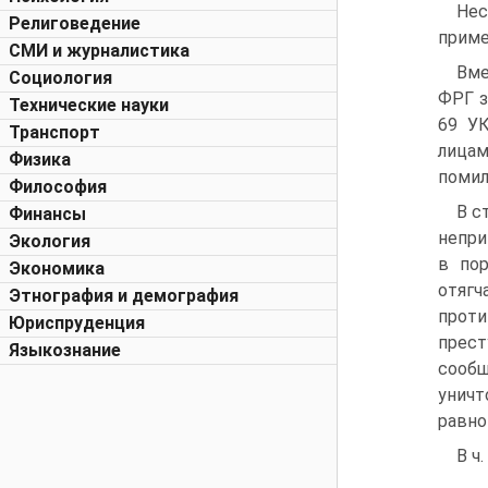
Нес
Религоведение
приме
СМИ и журналистика
Вме
Социология
ФРГ з
Технические науки
69 УК
Транспорт
лица
Физика
помил
Философия
В с
Финансы
непри
Экология
в по
Экономика
отяг
Этнография и демография
проти
Юриспруденция
прест
Языкознание
сообщ
уничт
равно
В ч.