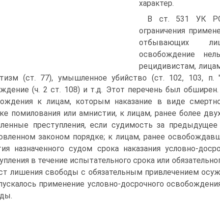
характер.
В ст. 531 УК РС
ограничения примен
отбывающих лиш
освобождение нел
рецидивистам, лица
тизм (ст. 77), умышленное убийство (ст. 102, 103, п.
ждение (ч. 2 ст. 108) и т.д. Этот перечень был обшире
бождения к лицам, которым наказание в виде смертн
ке помилования или амнистии, к лицам, ранее более д
енные преступления, если судимость за предыдущее 
овленном законом порядке; к лицам, ранее освобождав
тия назначенного судом срока наказания условно-до
упления в течение испытательного срока или обязательн
ст лишения свободы с обязательным привлечением осуж
пускалось применение условно-досрочного освобождени
ды.