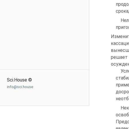
продо
срока
Нел
приго
Изменит
кассац
вынесш
решае
осужден
Ус
стаб
Sci.House ©
прим
info@sci.house
доср
неотб
Нек
освоб
Пред
являе