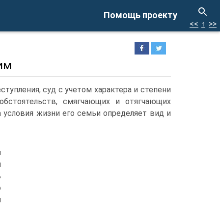
Помощь проекту
<<
↑
>>
им
ступления, суд с учетом характера и степени
 обстоятельств, смягчающих и отягчающих
а условия жизни его семьи определяет вид и
и
и
ь
о
я