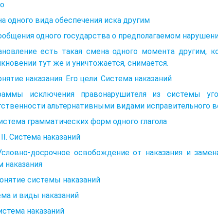
го
а одного вида обеспечения иска другим
Сообщения одного государства о предполагаемом нарушен
тановление есть такая смена одного момента другим, 
кновении тут же и уничтожается, снимается.
онятие наказания. Его цели. Система наказаний
раммы исключения правонарушителя из системы уго
тственности альтернативными видами исправительного 
Система грамматических форм одного глагола
 II. Система наказаний
 Условно-досрочное освобождение от наказания и замен
м наказания
Понятие системы наказаний
ма и виды наказаний
Система наказаний