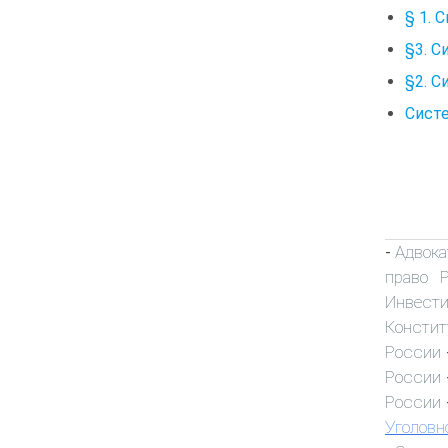
§ 1. 
§3. 
§2. С
Систе
Адвока
-
право 
Инвест
Констит
России
России
России
Уголовн