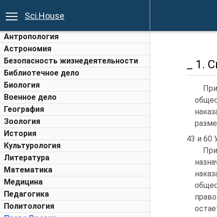
Sci.House
Антропология
Астрономия
Безопасность жизнедеятельности
_ 1. 
Библиотечное дело
Биология
При
Военное дело
общес
География
наказ
Зоология
разме
История
43 и 60 
Культурология
При
Литература
назна
Математика
наказ
Медицина
общес
Педагогика
право
Политология
остае