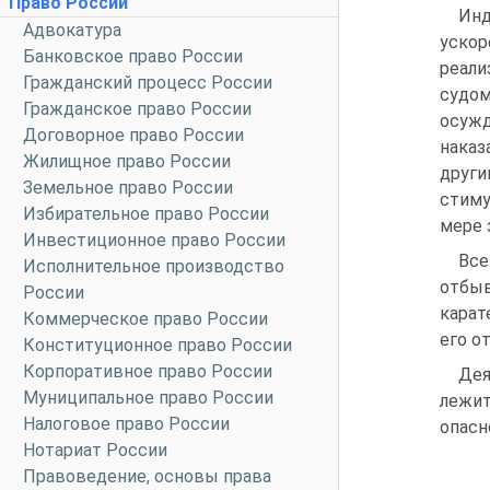
Право России
Инд
Адвокатура
уско
Банковское право России
реали
Гражданский процесс России
судом
Гражданское право России
осуж
Договорное право России
наказ
Жилищное право России
други
Земельное право России
стиму
Избирательное право России
мере 
Инвестиционное право России
Все
Исполнительное производство
отбы
России
карат
Коммерческое право России
его о
Конституционное право России
Корпоративное право России
Дея
Муниципальное право России
лежит
Налоговое право России
опасн
Нотариат России
Правоведение, основы права