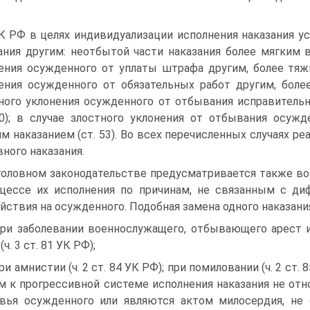
К РФ в целях индивидуализации исполнения наказания 
ания другим: неотбытой части наказания более мягким ви
ения осужденного от уплаты штрафа другим, более тяжки
ения осужденного от обязательных работ другим, более 
ного уклонения осужденного от отбывания исправитель
50); в случае злостного уклонения от отбывания осуж
м наказанием (ст. 53). Во всех перечисленных случаях р
вного наказания.
головном законодательстве предусматривается также в
цессе их исполнения по причинам, не связанным с ди
йствия на осужденного. Подобная замена одного наказани
при заболевании военнослужащего, отбывающего арест 
(ч. 3 ст. 81 УК РФ);
при амнистии (ч. 2 ст. 84 УК РФ); при помиловании (ч. 2 ст
м к прогрессивной системе исполнения наказания не отн
вья осужденного или являются актом милосердия, не 