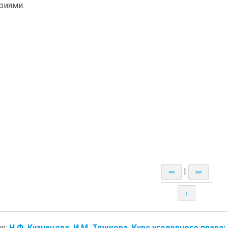
риями.
|
<<
>>
↑
к:
Н.Ф. Кузнецова, И.М. Тяжкова. Курс уголовного права: 