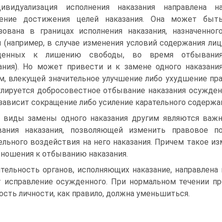
ивидуализация исполнения наказания направлена н
рение достижения целей наказания. Она может быт
зована в границах исполнения наказания, назначенног
 (например, в случае изменения условий содержания лиц
денных к лишению свободы, во время отбывани
ания). Но может привести и к замене одного наказани
м, влекущей значительное улучшение либо ухудшение п
лируется добросовестное отбывание наказания осужден
зависит сокращение либо усиление карательного содержан
 виды замены одного наказания другим являются важ
вания наказания, позволяющей изменить правовое п
ельного воздействия на него наказания. Причем такое и
тношения к отбыванию наказания.
тельность органов, исполняющих наказание, направлена 
 исправление осужденного. При нормальном течении пр
ость личности, как правило, должна уменьшиться.