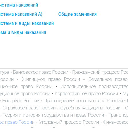
Система наказаний
Система наказаний А) Общие замечания
истема и виды наказаний
ма и виды наказания
тура
Банковское право России
Гражданский процесс Ро
-
-
России
Жилищное право России
Земельное прав
-
-
иционное право России
Исполнительное производств
-
уционное право России
Корпоративное право России
Му
-
-
Нотариат России
Правоведение, основы права России
-
-
-
Страховое право России
Судебная медицина России
С
-
-
-
Теория и история государства и права России
Транспор
-
-
ое право России
Уголовный процесс России
Финансовое
-
-