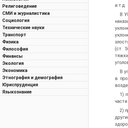
и т.д.
Религоведение
СМИ и журналистика
В У
Социология
наказ
Технические науки
уклон
Транспорт
уклон
Физика
злост
(ст. 
Философия
тяжки
Финансы
уголо
Экология
Экономика
В у
Этнография и демография
в про
Юриспруденция
возде
Языкознание
1) 
части 
2) 
други
здоро