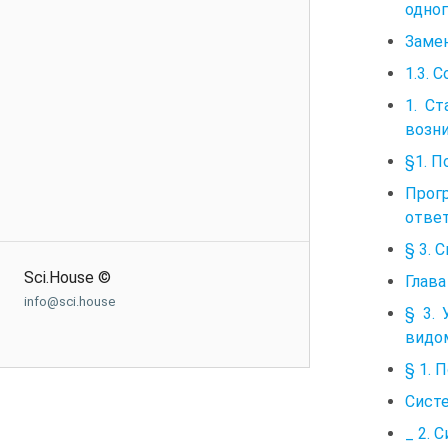
одно
Замен
1.3. 
1. С
возни
§1. П
Прог
отве
§ 3. 
Sci.House ©
Глава
info@sci.house
§ 3.
видо
§ 1. 
Систе
_ 2. 