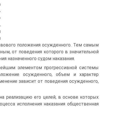
а
ь
о
,
я
я
равового положения осужденного. Тем самым
ным, от поведения которого в значительной
ия назначенного судом наказания.
нейшим элементом прогрессивной системы
оложение осужденного, объем и характер
зменение зависит от поведения осужденного,
на реализацию его целей, в основе которых
оцесса исполнения наказания общественная