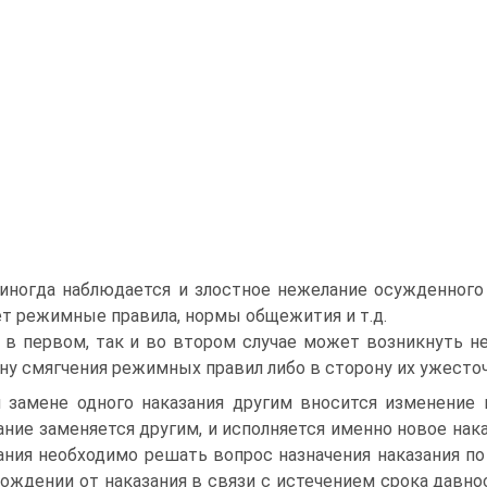
иногда наблюдается и злостное нежелание осужденного 
т режимные правила, нормы общежития и т.д.
 в первом, так и во втором случае может возникнуть н
ну смягчения режимных правил либо в сторону их ужесточ
 замене одного наказания другим вносится изменение 
ание заменяется другим, и исполняется именно новое нака
ания необходимо решать вопрос назначения наказания по 
ождении от наказания в связи с истечением срока давнос