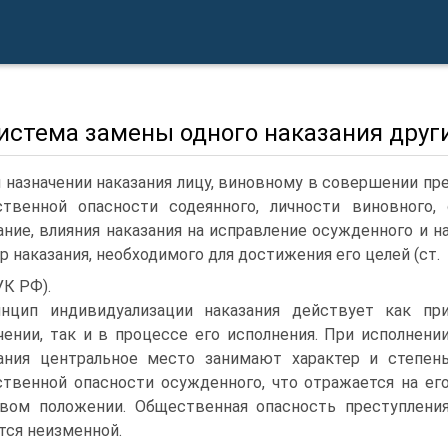
Система замены одного наказания друг
 назначении наказания лицу, виновному в совершении пре
твенной опасности содеянного, личности виновного,
ание, влияния наказания на исправление осужденного и н
р наказания, необходимого для достижения его целей (ст.
УК РФ).
нцип индивидуализации наказания действует как пр
чении, так и в процессе его исполнения. При исполнени
ания центральное место занимают характер и степен
твенной опасности осужденного, что отражается на ег
вом положении. Общественная опасность преступлени
тся неизменной.