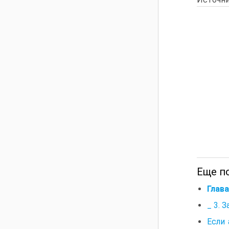
Еще по
Глава
_ 3. 
Если 