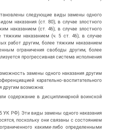
установлены следующие виды замены одного
дом наказания (ст. 80); в случае злостного
м наказанием (ст. 46); в случае злостного
тяжким наказанием (ч. 5 ст. 46); в случае
ных работ другим, более тяжким наказанием
денным ограничения свободы другим, более
еализуется прогрессивная система исполнения
озможность замены одного наказания другим
фференциацией карательно-воспитательного
я другим возможна:
или содержание в дисциплинарной воинской
. 85 УК РФ). Эти виды замены одного наказания
осятся, поскольку они связаны с состоянием
ограниченного какими-либо определенными