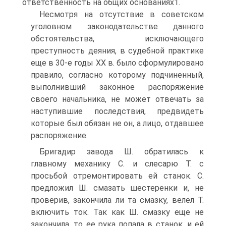
ответственность на общих основаниях1.
Несмотря на отсутствие в советском
уголовном законодательстве данного
обстоятельства, исключающего
преступность деяния, в судебной практике
еще в 30-е годы XX в. было сформулировано
правило, согласно которому подчиненный,
выполнивший законное распоряжение
своего начальника, не может отвечать за
наступившие последствия, предвидеть
которые был обязан не он, а лицо, отдавшее
распоряжение.
Бригадир завода Ш. обратилась к
главному механику С. и слесарю Т. с
просьбой отремонтировать ей станок. С.
предложил Ш. смазать шестеренки и, не
проверив, закончила ли та смазку, велел Т.
включить ток. Так как Ш. смазку еще не
закончила, то ее рука попала в станок, и ей