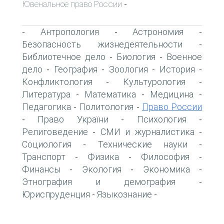
Ювенальное право России
-
Антропология
Астрономия
-
-
-
Безопасность жизнедеятельности
-
Библиотечное дело
Биология
Военное
-
-
дело
География
Зоология
История
-
-
-
-
Конфликтология
Культурология
-
-
Литература
Математика
Медицина
-
-
-
Педагогика
Политология
Право России
-
-
Право України
Психология
-
-
-
Религоведение
СМИ и журналистика
-
-
Социология
Технические науки
-
-
Транспорт
Физика
Философия
-
-
-
Финансы
Экология
Экономика
-
-
-
Этнография и демография
-
Юриспруденция
Языкознание
-
-