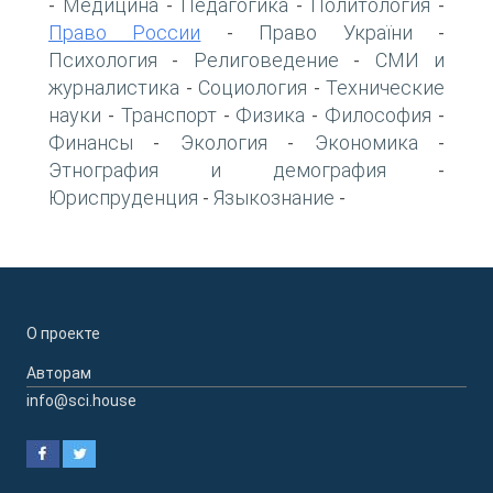
Медицина
Педагогика
Политология
-
-
-
-
Право России
Право України
-
-
Психология
Религоведение
СМИ и
-
-
журналистика
Социология
Технические
-
-
науки
Транспорт
Физика
Философия
-
-
-
-
Финансы
Экология
Экономика
-
-
-
Этнография и демография
-
Юриспруденция
Языкознание
-
-
О проекте
Авторам
info@sci.house