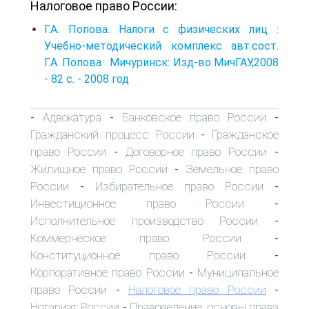
Налоговое право России:
Г.А. Попова. Налоги с физических лиц :
Учебно-методический комплекс авт.сост.
Г.А. Попова . Мичуринск: Изд-во МичГАУ,2008
- 82 с. - 2008 год
Адвокатура
Банковское право России
-
-
-
Гражданский процесс России
Гражданское
-
право России
Договорное право России
-
-
Жилищное право России
Земельное право
-
России
Избирательное право России
-
-
Инвестиционное право России
-
Исполнительное производство России
-
Коммерческое право России
-
Конституционное право России
-
Корпоративное право России
Муниципальное
-
право России
Налоговое право России
-
-
Нотариат России
Правоведение, основы права
-