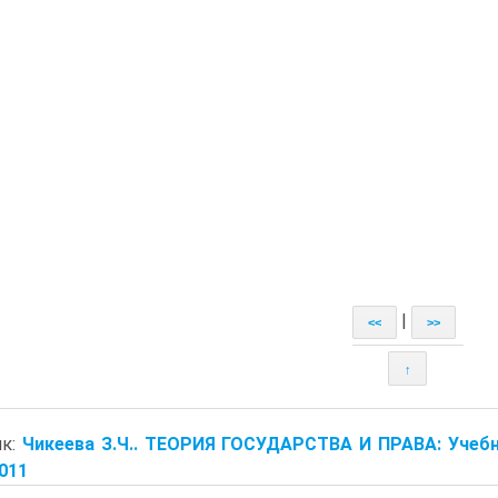
|
<<
>>
↑
ик:
Чикеева З.Ч.. ТЕОРИЯ ГОСУДАРСТВА И ПРАВА: Учебно
2011