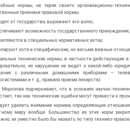
обные нормы, не теряя своего организационно-технич
твенные признаки правовой нормы:
одят от государства, выражают его волю;
спечивают возможность государственного принуждения;
репляются в специальных нормативных актах;
улируют хотя и специфические, но весьма важные отноше
альные технические нормы, в частности действующие в
едовательно, их нарушение не ведет к какой-либо юриди
щения с различными домашними приборами – телевиз
осистемами и т. д., правила приема лекарств) .
. Морозова подчеркивает, что в условиях научно-технич
стает, так как технические ошибки могут привести к пр
дует уделить внимание нормам, определяющих отношени
ному миру вообще. Большинство из этих норм закре
жно, их уместно было бы назвать по типу технико-право