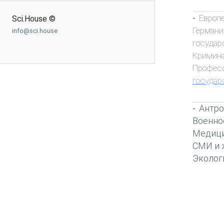
Европ
-
Sci.House ©
Германи
info@sci.house
государ
Кримин
Профес
государ
Антро
-
Военно
Медиц
СМИ и 
Эколог