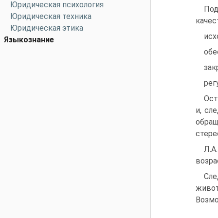
Юридическая психология
Под
Юридическая техника
качес
Юридическая этика
исх
Языкознание
обе
зак
рег
Ост
и, сл
обра
стере
Л.А
возра
Сле
живот
Возмо