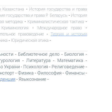
о Казахстана
История государства и права
-
ия государства и права Р. Беларусь
История
-
ая методика
Криминалистическая тактика
-
-
Криминология
Международное право
-
-
-
ительное правоведение
Теория и история
-
ника
Юридическая этика
-
-
ьности
Библиотечное дело
Биология
-
-
-
турология
Литература
Математика
-
-
-
о України
Психология
Религоведение
-
-
-
нспорт
Физика
Философия
Финансы
-
-
-
-
денция
Языкознание
-
-