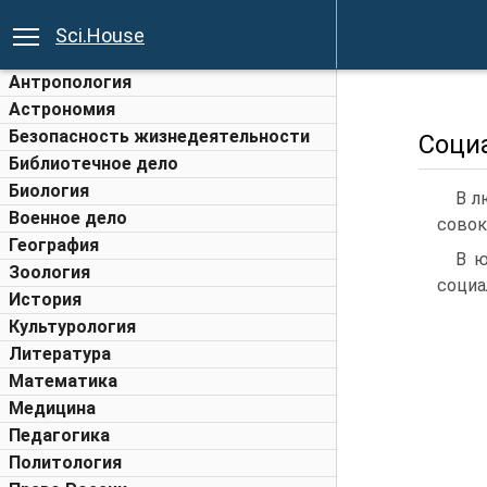
Sci.House
Антропология
Астрономия
Безопасность жизнедеятельности
Соци
Библиотечное дело
Биология
В л
Военное дело
совок
География
В ю
Зоология
социа
История
Культурология
Литература
Математика
Медицина
Педагогика
Политология