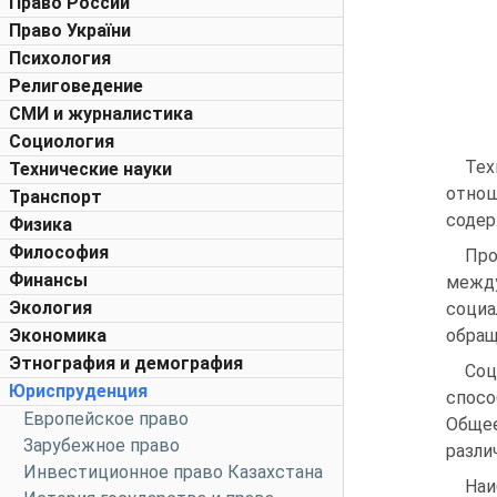
Право России
Право України
Психология
Религоведение
СМИ и журналистика
Социология
Тех
Технические науки
отно
Транспорт
содер
Физика
Философия
Про
Финансы
между
Экология
социа
Экономика
обращ
Этнография и демография
Соц
Юриспруденция
спосо
Европейское право
Общее
Зарубежное право
разли
Инвестиционное право Казахстана
Наи