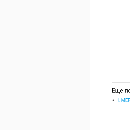
Еще п
I. М