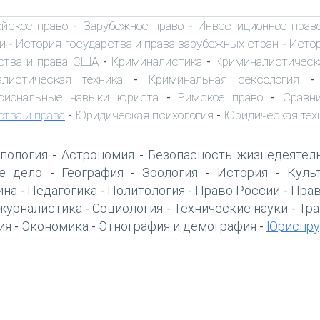
ейское право
Зарубежное право
Инвестиционное прав
-
-
и
История государства и права зарубежных стран
Истор
-
-
ства и права США
Криминалистика
Криминалистическ
-
-
алистическая техника
Криминальная сексология
-
сиональные навыки юриста
Римское право
Сравн
-
-
ства и права
Юридическая психология
Юридическая тех
-
-
пология
Астрономия
Безопасность жизнедеятел
-
-
е дело
География
Зоология
История
Куль
-
-
-
-
ина
Педагогика
Политология
Право России
Прав
-
-
-
-
журналистика
Социология
Технические науки
Тра
-
-
-
ия
Экономика
Этнография и демография
Юриспру
-
-
-