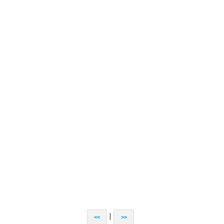
|
<<
>>