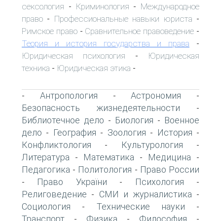
сексология
Криминология
Международное
-
-
право
Профессиональные навыки юриста
-
-
Римское право
Сравнительное правоведение
-
-
Теория и история государства и права
-
Юридическая психология
Юридическая
-
техника
Юридическая этика
-
-
Антропология
Астрономия
-
-
-
Безопасность жизнедеятельности
-
Библиотечное дело
Биология
Военное
-
-
дело
География
Зоология
История
-
-
-
-
Конфликтология
Культурология
-
-
Литература
Математика
Медицина
-
-
-
Педагогика
Политология
Право России
-
-
Право України
Психология
-
-
-
Религоведение
СМИ и журналистика
-
-
Социология
Технические науки
-
-
Транспорт
Физика
Философия
-
-
-