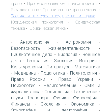
право
Профессиональные навыки юриста
-
-
Римское право
Сравнительное правоведение
-
-
Теория и история государства и права
-
Юридическая психология
Юридическая
-
техника
Юридическая этика
-
-
Антропология
Астрономия
-
-
-
Безопасность жизнедеятельности
-
Библиотечное дело
Биология
Военное
-
-
дело
География
Зоология
История
-
-
-
-
Культурология
Литература
Математика
-
-
Медицина
Педагогика
Политология
-
-
-
-
Право России
Право України
-
-
Психология
Религоведение
СМИ и
-
-
журналистика
Социология
Технические
-
-
науки
Транспорт
Физика
Философия
-
-
-
-
Финансы
Экология
Экономика
-
-
-
Этнография и демография
-