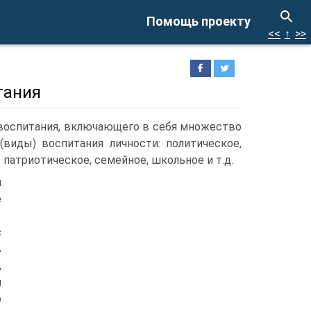
Помощь проекту
<<
↑
>>
тания
 воспитания, включающего в себя множество
виды) воспитания личности: политическое,
 патриотическое, семейное, школьное и т.д.
й
е
с
в
,
й
о