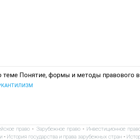
о теме Понятие, формы и методы правового в
ЕРКАНТИЛИЗМ
ейское право
Зарубежное право
Инвестиционное прав
-
-
и
История государства и права зарубежных стран
Истор
-
-