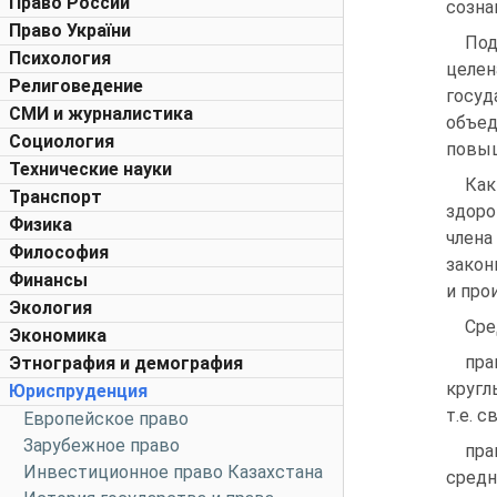
Право России
сознан
Право України
По
Психология
целе
Религоведение
госу
СМИ и журналистика
объе
Социология
повыш
Технические науки
Как
Транспорт
здоро
Физика
члена
Философия
закон
Финансы
и про
Экология
Сре
Экономика
пра
Этнография и демография
кругл
Юриспруденция
т.е. 
Европейское право
Зарубежное право
пра
Инвестиционное право Казахстана
средн