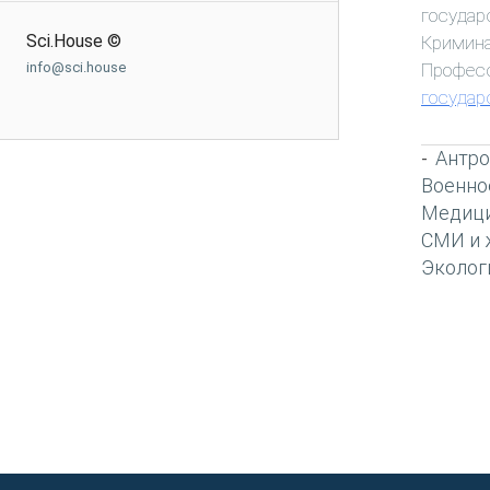
государ
Sci.House ©
Кримин
Профес
info@sci.house
государ
Антро
-
Военно
Медиц
СМИ и 
Эколог