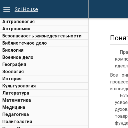
Sci.House
Антропология
Астрономия
Безопасность жизнедеятельности
Поня
Библиотечное дело
Биология
Пра
Военное дело
компо
География
идеол
Зоология
Все он
История
процесс
Культурология
и повед
Литература
Ест
Математика
усвое
Медицина
духов
Педагогика
товар
Политология
фунд