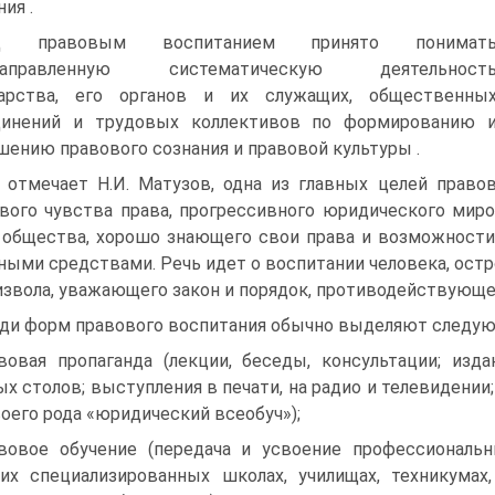
ия .
д правовым воспитанием принято понимат
направленную систематическую деятельност
дарства, его органов и их служащих, общественны
динений и трудовых коллективов по формированию 
ению правового сознания и правовой культуры .
 отмечает Н.И. Матузов, одна из главных целей право
вого чувства права, прогрессивного юридического миро
 общества, хорошо знающего свои права и возможности
ными средствами. Речь идет о воспитании человека, ост
извола, уважающего закон и порядок, противодействующе
ди форм правового воспитания обычно выделяют следую
вовая пропаганда (лекции, беседы, консультации; изд
ых столов; выступления в печати, на радио и телевидении
своего рода «юридический всеобуч»);
вовое обучение (передача и усвоение профессиональ
их специализированных школах, училищах, техникумах