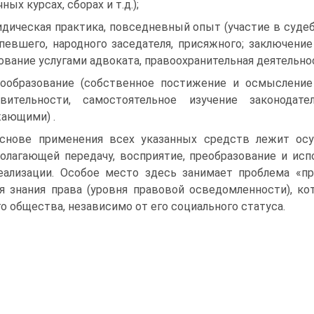
ных курсах, сборах и т.д.);
дическая практика, повседневный опыт (участие в судеб
певшего, народного заседателя, присяжного; заключение
ование услугами адвоката, правоохранительная деятельнос
ообразование (собственное постижение и осмысление
твительности, самостоятельное изучение законодат
ающими) .
снове применения всех указанных средств лежит осу
олагающей передачу, восприятие, преобразование и ис
еализации. Особое место здесь занимает проблема «пр
я знания права (уровня правовой осведомленности), 
о общества, независимо от его социального статуса.