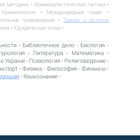
ая методика
Криминалистическая тактика
-
-
Криминология
Международное право
-
-
-
ительное правоведение
Теория и история
-
ника
Юридическая этика
-
-
ьности
Библиотечное дело
Биология
-
-
-
турология
Литература
Математика
-
-
-
о України
Психология
Религоведение
-
-
-
нспорт
Физика
Философия
Финансы
-
-
-
-
денция
Языкознание
-
-