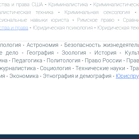
ства и права США
Криминалистика
Криминалистическ
-
-
алистическая техника
Криминальная сексология
-
сиональные навыки юриста
Римское право
Сравн
-
-
ства и права
Юридическая психология
Юридическая тех
-
-
пология
Астрономия
Безопасность жизнедеятел
-
-
е дело
География
Зоология
История
Куль
-
-
-
-
ина
Педагогика
Политология
Право России
Прав
-
-
-
-
журналистика
Социология
Технические науки
Тра
-
-
-
ия
Экономика
Этнография и демография
Юриспру
-
-
-