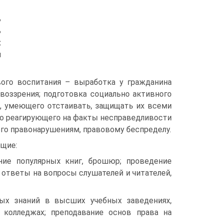
ь
ь
х
и
вого воспитания – выработка у гражданина
воззрения; подготовка социально активного
, умеющего отстаивать, защищать их всеми
ро реагирующего на факты несправедливости
го правонарушениям, правовому беспределу.
щие:
ание популярных книг, брошюр; проведение
; ответы на вопросы слушателей и читателей,
ных знаний в высших учебных заведениях,
, колледжах; преподавание основ права на