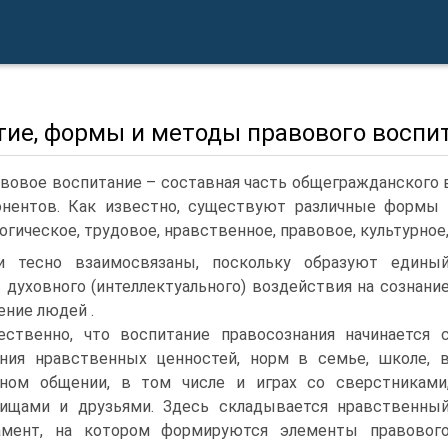
тие, формы и методы правового воспи
вовое воспитание – составная часть общегражданского
нентов. Как известно, существуют различные формы (
огическое, трудовое, нравственное, правовое, культурное,
и тесно взаимосвязаны, поскольку образуют едины
 духовного (интеллектуального) воздействия на сознани
ение людей .
ественно, что воспитание правосознания начинается 
ния нравственных ценностей, норм в семье, школе, 
ном общении, в том числе и играх со сверстниками
ищами и друзьями. Здесь складывается нравственны
амент, на котором формируются элементы правовог