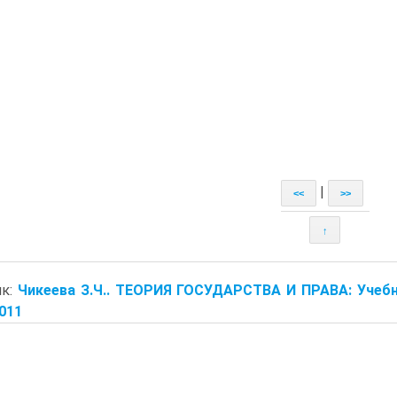
|
<<
>>
↑
ик:
Чикеева З.Ч.. ТЕОРИЯ ГОСУДАРСТВА И ПРАВА: Учебно
2011