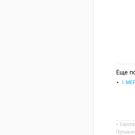
Еще п
I. М
Европ
-
Германи