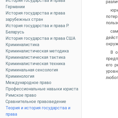
История государства и права
различ
Германии
юри
История государства и права
потер
зарубежных стран
польз
История государства и права Р.
сам
Беларусь
дейс
История государства и права США
окруж
Криминалистика
Криминалистическая методика
В о
Криминалистическая тактика
предп
Криминалистическая техника
его р
Криминальная сексология
уровн
Криминология
любог
Международное право
Профессиональные навыки юриста
Римское право
Сравнительное правоведение
Теория и история государства и
права