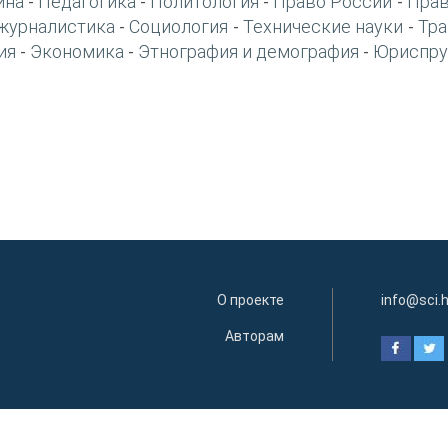
ина
Педагогика
Политология
Право России
Прав
-
-
-
-
журналистика
Социология
Технические науки
Тра
-
-
-
ия
Экономика
Этнография и демография
Юриспру
-
-
-
О проекте
info@sci.
Авторам