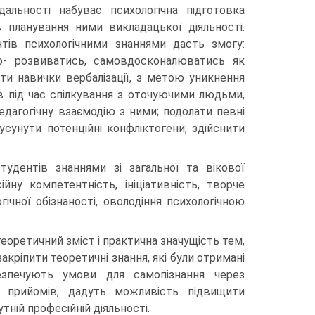
дальності набуває психологічна підготовка
 планування ними викладацької діяльності.
тів психоло­гічними знаннями дасть змогу:
о- розвиватись, самовдосконалюватись як
ути навички вербалізації, з метою уникнення
ів під час спілкування з оточуючими людьми,
дагогічну взаємодію з ними; подолати певні
сунути потенційні конфліктогени; здійснити
тудентів знаннями зі загальної та вікової
йну компетентність, ініціативність, творче
ічної обізнаності, оволодіння психологічною
еоретичний зміст і практична значущість тем,
акріпити теоретичні знання, які були отримані
езпечують умови для самопізнання через
х прийомів, дадуть можливість підвищити
ній професійній діяльності.