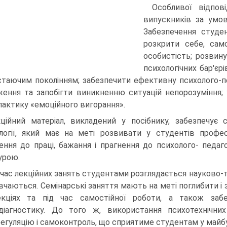
Особливої відпові
випускників за умов
Забезпечення студен
розкрити себе, сам
особистість; розвин
психологічних бар'єр
стаючим поколінням; забезпечити ефективну психолого-пе
ення та запобігти виникненню ситуацій непорозуміння; у
лактику «емоційного вигорання».
ційний матеріал, викладений у посібнику, забезпечує с
логії, який має на меті розвивати у студентів професі
ення до праці, бажання і прагнення до психолого- педагог
урою.
 час лекційних занять студентами розглядається науково-т
ивчаються. Семінарські заняття мають на меті поглибити і з
екціях та під час самостійної роботи, а також заб
діагностику. До того ж, використання психотехнічни
егуляцію і самоконтроль, що сприятиме студентам у майбут