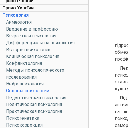
Право России
Право України
Психология
Акмеология
Введение в профессию
Возрастная психология
Дифференциальная психология
підро
История психологии
обмеж
Клиническая психология
профі
Конфликтология
Лек
Методы психологического
психо
исследования
ставл
Нейропсихология
культ
Основы психологии
Педагогическая психология
Під
Политическая психология
які в
Практическая психология
на л
Психогенетика
психо
Психокоррекция
самор