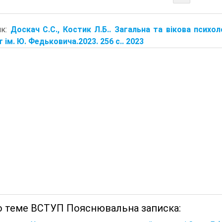
ик:
Доскач С.С., Костик Л.Б.. Загальна та вікова психоло
т ім. Ю. Федьковича.2023. 256 с.. 2023
о теме ВСТУП Пояснювальна записка: