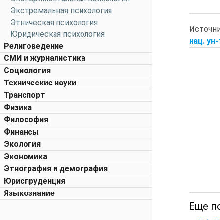
Экстремальная психология
Этническая психология
Источн
Юридическая психология
нац. ун-
Религоведение
СМИ и журналистика
Социология
Технические науки
Транспорт
Физика
Философия
Финансы
Экология
Экономика
Этнография и демография
Юриспруденция
Языкознание
Еще п