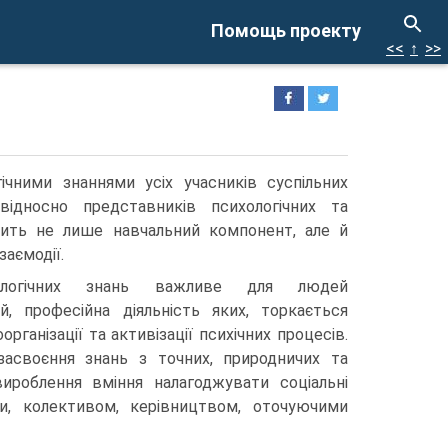
Помощь проекту
<<
↑
>>
ічними знаннями усіх учасників суспільних
відносно представників психологічних та
одить не лише навчальний компонент, але й
заємодії.
ологічних знань важливе для людей
ей, професійна діяльність яких, торкається
рганізації та активізації психічних процесів.
своєння знань з точних, природничих та
вироблення вміння налагоджувати соціальні
и, колективом, керівництвом, оточуючими