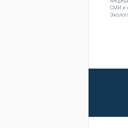
Медиц
СМИ и 
Эколог