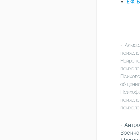
Е.Ф. 
Акмео
-
психоло
Нейропс
психоло
Психоло
общени
Психоф
психоло
психоло
Антро
-
Военно