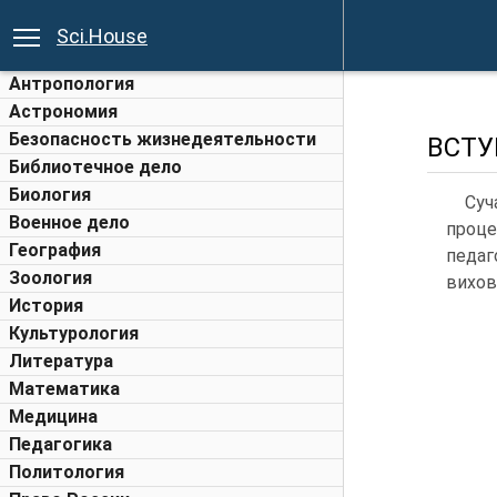
Sci.House
Антропология
Астрономия
Безопасность жизнедеятельности
ВСТУ
Библиотечное дело
Биология
Суч
Военное дело
проце
География
педаг
Зоология
вихов
История
Культурология
Литература
Математика
Медицина
Педагогика
Политология