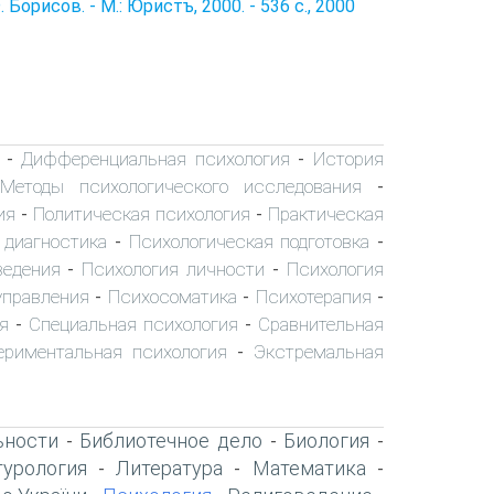
орисов. - М.: Юристъ, 2000. - 536 с., 2000
Дифференциальная психология
История
-
-
Методы психологического исследования
-
ия
Политическая психология
Практическая
-
-
 диагностика
Психологическая подготовка
-
-
ведения
Психология личности
Психология
-
-
управления
Психосоматика
Психотерапия
-
-
-
я
Специальная психология
Сравнительная
-
-
ериментальная психология
Экстремальная
-
ьности
Библиотечное дело
Биология
-
-
-
турология
Литература
Математика
-
-
-