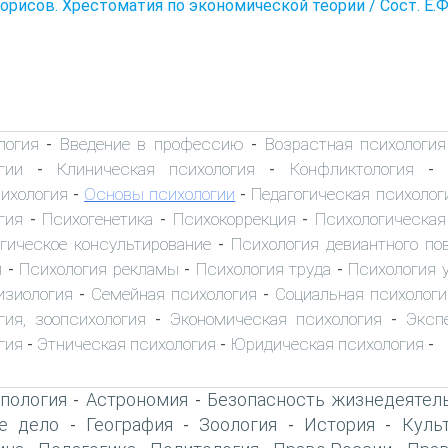
Борисов. Хрестоматия по экономической теории / Сост. Е.Ф. Б
логия
Введение в профессию
Возрастная психология
-
-
гии
Клиническая психология
Конфликтология
-
-
-
ихология
Основы психологии
Педагогическая психолог
-
-
гия
Психогенетика
Психокоррекция
Психологическая
-
-
-
гическое консультирование
Психология девиантного по
-
я
Психология рекламы
Психология труда
Психология 
-
-
-
изиология
Семейная психология
Социальная психологи
-
-
гия, зоопсихология
Экономическая психология
Эксп
-
-
гия
Этническая психология
Юридическая психология
-
-
-
пология
Астрономия
Безопасность жизнедеятел
-
-
е дело
География
Зоология
История
Куль
-
-
-
-