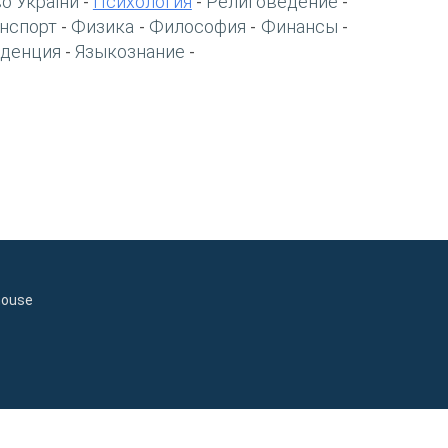
о України
Психология
Религоведение
-
-
-
нспорт
Физика
Философия
Финансы
-
-
-
-
денция
Языкознание
-
-
house