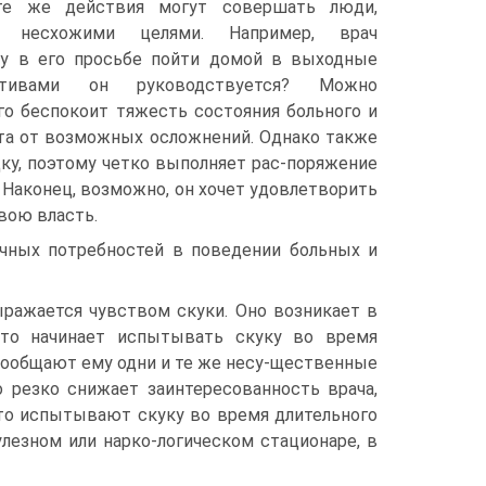
те же действия могут совершать люди,
я несхожими целями. Например, врач
у в его просьбе пойти домой в выходные
тивами он руководствуется? Можно
го беспокоит тяжесть состояния больного и
нта от возможных осложнений. Однако также
дку, поэтому четко выполняет рас-поряжение
 Наконец, возможно, он хочет удовлетворить
вою власть.
чных потребностей в поведении больных и
ыражается чувством скуки. Оно возникает в
асто начинает испытывать скуку во время
 сообщают ему одни и те же несу-щественные
 резко снижает заинтересованность врача,
сто испытывают скуку во время длительного
улезном или нарко-логическом стационаре, в