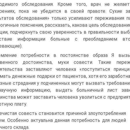
ходимого обследования. Кроме того, врач не желае
рениях, пока не убедится в своей правоте. Сухие 
ьтатов обследования» только усиливают переживания п
логичные пояснения, рассказать, какова цель обследован
ции, подчеркнуть свою уверенность в правильности выб
тствие информации больные с преобладанием вто
евающие).
емление потребности в постоянстве образа Я вызы
твенного достоинства, муки совести. Такие пере
оятельства заставляют человека «поступиться принц
мать денежные подарки от пациентов, хотя его заработна
зные страдания у подчиненных могут вызвать требовани
научную информацию, выдать больничный лист заве
инства может заставить человека уволиться с предприя
отную плату.
ечистая совесть становится причиной злоупотребления
ем. Особенно актуальна данная потребность для людей
чного склада.