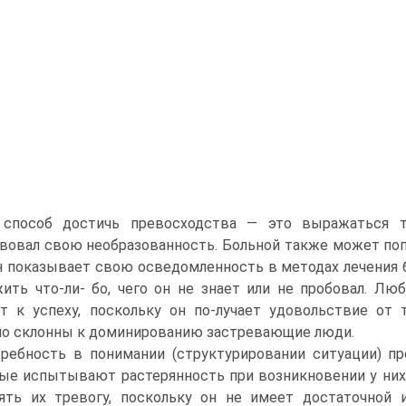
 способ достичь превосходства — это выражаться т
вовал свою необразованность. Больной также может по
н показывает свою осведомленность в методах лечения б
ить что-ли- бо, чего он не знает или не пробовал. Л
т к успеху, поскольку он по-лучает удовольствие от 
о склонны к доминированию застревающие люди.
ребность в понимании (структурировании ситуации) пр
ые испытывают растерянность при возникновении у них 
ять их тревогу, поскольку он не имеет достаточной 