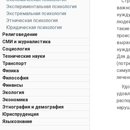
Стр
Экспериментальная психология
важно
Экстремальная психология
нужду
Этническая психология
людей
Юридическая психология
такие
Религоведение
проис
СМИ и журналистика
выраж
Социология
нужда
Технические науки
Для д
Транспорт
(потр
симул
Физика
лечен
Философия
Финансы
Удо
Экология
удов
Экономика
расп
Этнография и демография
наруш
Юриспруденция
Языкознание