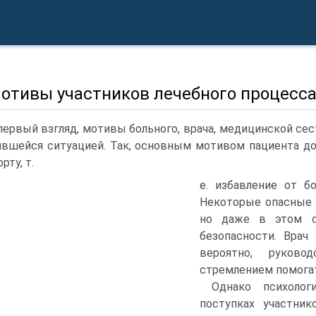
Мотивы участников лечебного процесс
первый взгляд, мотивы больного, врача, медицинской се
вшейся ситуацией. Так, основным мотивом пациента д
рту, т.
е. избавление от б
Некоторые опасные 
но даже в этом сл
безопасности. Врач
вероятно, руковод
стремлением помогат
Однако психолог
поступках участни