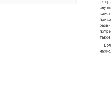
за пр
случа
койст
прив
разви
потре
такое
Бол
нарко