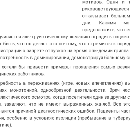
мотивов. Одни и 
руководствующиес
отказывает больном
дни. Какими мо
предположить, что е
дчиняется аль-труистическому желанию оградить пацие
 быть, что он делает это по-тому, что стремится к поря
истрации о запрете отпусков на время эпи-демии гриппа.
потребность в доминировании, демонстрируя больному с
хотели бы привести примеры проявления самых разли
инских работников.
ребность в переживаниях (игре, новых впечатлениях) в
иях монотонной, однообразной деятельности. Врач ч
лактического осмотра, когда посетители один за другим
, заявляют, что не имеют выраженных жа-лоб. Все это
-вится причиной диагностических ошибок. Пациенты ча
ия, особенно в условиях изоляции (пребывание в туберк
тине).