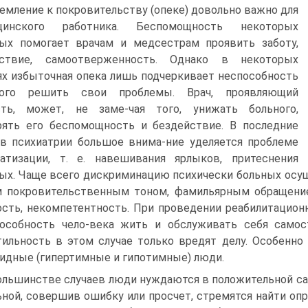
емление к покровительству (опеке) довольно важно для
цинского работника. Беспомощность некоторых
ых помогает врачам и медсестрам проявить заботу,
вствие, самоотверженность. Однако в некоторых
ях избыточная опека лишь подчеркивает неспособность
ного решить свои проблемы. Врач, проявляющий
сть, может, не заме-чая того, унижать больного,
ять его беспомощность и бездействие. В последние
в психиатрии большое внима-ние уделяется проблеме
атизации, т. е. навешивания ярлыков, притеснения
ых. Чаще всего дискриминацию психически больных осу
 покровительственным тоном, фамильярным обращени
ость, некомпетентность. При проведении реабилитацио
особность чело-века жить и обслуживать себя самост
ильность в этом случае только вредят делу. Особенно
идные (гипертимные и гипотимные) люди.
ольшинстве случаев люди нуждаются в положительной сам
ьной, совершив ошибку или просчет, стремятся найти оп