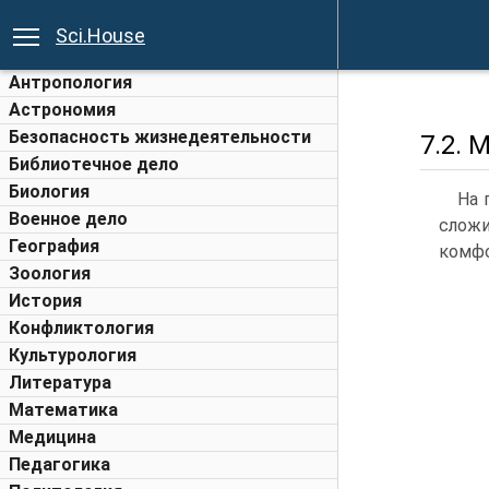
Sci.House
Антропология
Астрономия
Безопасность жизнедеятельности
7.2. 
Библиотечное дело
Биология
На 
Военное дело
сложи
География
комфо
Зоология
История
Конфликтология
Культурология
Литература
Математика
Медицина
Педагогика