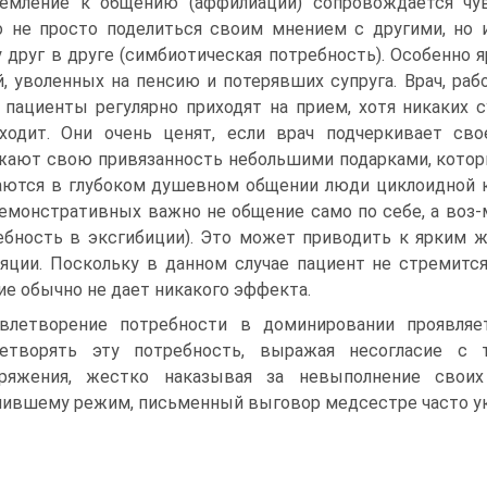
емление к общению (аффилиации) сопровождается чув
 не просто поделиться своим мнением с другими, но 
 друг в друге (симбиотическая потребность). Особенно 
, уволенных на пенсию и потерявших супруга. Врач, раб
 пациенты регулярно приходят на прием, хотя никаких
ходит. Они очень ценят, если врач подчеркивает св
ают свою привязанность небольшими подарками, котор
ются в глубоком душевном общении люди циклоидной к
емонстративных важно не общение само по себе, а воз
ебность в эксгибиции). Это может приводить к ярким 
яции. Поскольку в данном случае пациент не стремитс
ие обычно не дает никакого эффекта.
влетворение потребности в доминировании проявляе
летворять эту потребность, выражая несогласие с т
оряжения, жестко наказывая за невыполнение своих
ившему режим, письменный выговор медсестре часто у