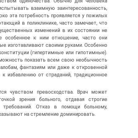
ством одиночества. Обычно для человека
испытывать взаимную заинтересованность,
ярко эта потребность проявляется у пожилых
отающий в поликлинике, часто замечает, что
 существенных изменений в их состоянии не
ое особенное к ним отношение, часто они
ые изготавливают своими руками. Особенно
онституции (гипертимные или гипотимные).
-можность показать всем свою необычность
жалобам, фантазиям или даже к откровенной
я к избавлению от страданий, традиционное
тся чувством превосходства. Врач может
очкой зрения больного, отдавая строгие
 требований. Отказ в помощи больному,
казывают на стремление доминировать.