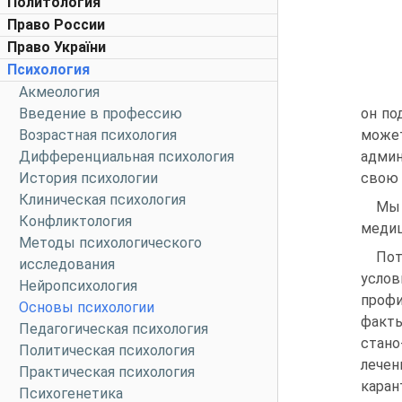
Политология
Право России
Право України
Психология
Акмеология
Введение в профессию
он по
Возрастная психология
может
Дифференциальная психология
админ
История психологии
свою 
Клиническая психология
Мы 
Конфликтология
медиц
Методы психологического
Пот
исследования
услов
Нейропсихология
профи
Основы психологии
факты
Педагогическая психология
стано
Политическая психология
лечен
Практическая психология
каран
Психогенетика