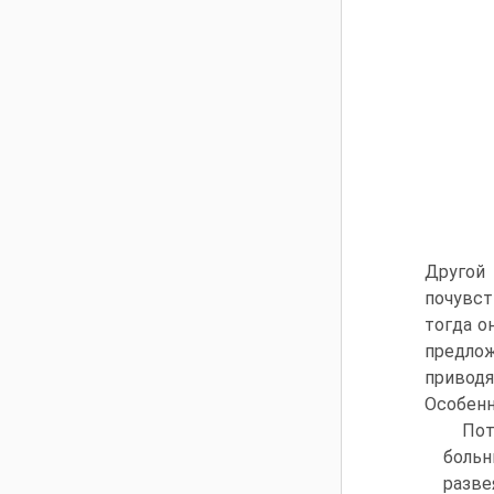
Другой
почувст
тогда о
предлож
приводя
Особенн
Пот
больн
разве