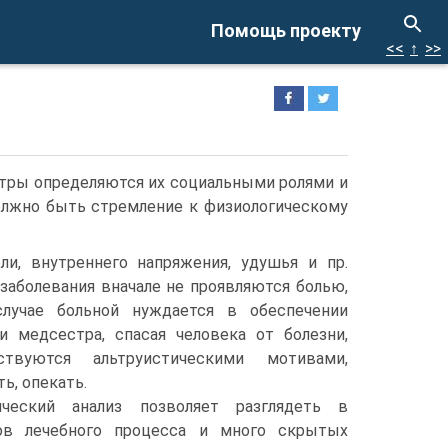
Помощь проекту
<<
↑
>>
а
стры определяются их социальными ролями и
олжно быть стремление к физиологическому
оли, внутреннего напряжения, удушья и пр.
заболевания вначале не проявляются болью,
учае больной нуждается в обеспечении
 и медсестра, спасая человека от болезни,
ствуются альтруистическими мотивами,
ь, опекать.
ический анализ позволяет разглядеть в
ков лечебного процесса и много скрытых