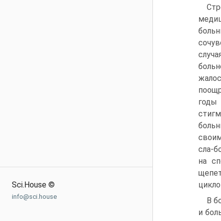
Стр
меди
больн
сочу
случа
боль
жало
поощр
годы 
стигм
больн
своим
сла-б
на сп
щепет
Sci.House ©
цикло
info@sci.house
В б
и бол