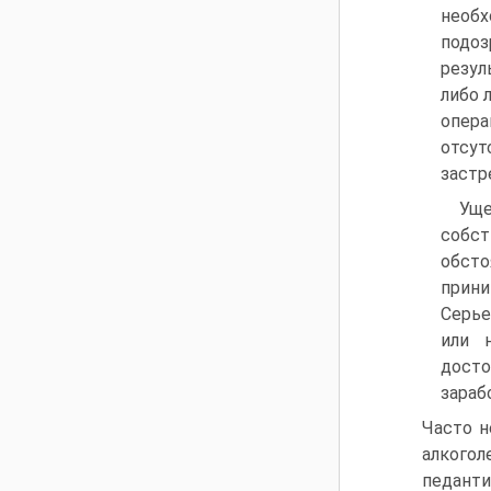
необ
подоз
резул
либо 
опера
отсу
застр
Ущ
собс
обст
прини
Серье
или 
досто
зараб
Часто н
алкогол
педанти