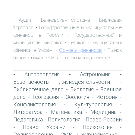
Аудит
Банковская система
Биржевая
-
-
-
торговля
Государственные и муниципальные
-
финансы в России
Государственный и
-
муниципальный заказ
Державні і муніципальні
-
фінанси в Україні
Основы финансов
Рынок
-
-
ценных бумаг
Финансовый менеджмент
-
-
Антропология
Астрономия
-
-
-
Безопасность жизнедеятельности
-
Библиотечное дело
Биология
Военное
-
-
дело
География
Зоология
История
-
-
-
-
Конфликтология
Культурология
-
-
Литература
Математика
Медицина
-
-
-
Педагогика
Политология
Право России
-
-
Право України
Психология
-
-
-
Религоведение
СМИ и журналистика
-
-