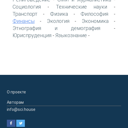
Социология
Технические науки
-
-
Транспорт
Физика
Философия
-
-
-
Финансы
Экология
Экономика
-
-
-
Этнография и демография
-
Юриспруденция
Языкознание
-
-
О проекте
Авторам
info@sci.house