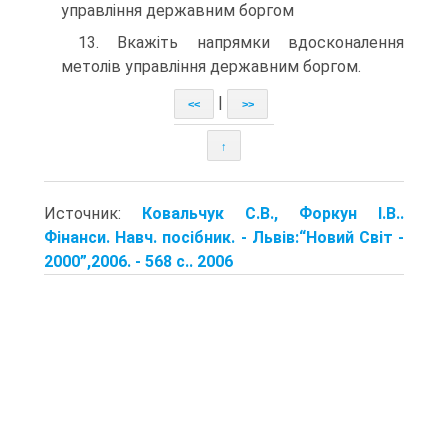
управління державним боргом
13. Вкажіть напрямки вдосконалення
метолів управління державним боргом.
|
<<
>>
↑
Источник:
Ковальчук С.В., Форкун І.В..
Фінанси. Навч. посібник. - Львів:“Новий Світ -
2000”,2006. - 568 с.. 2006