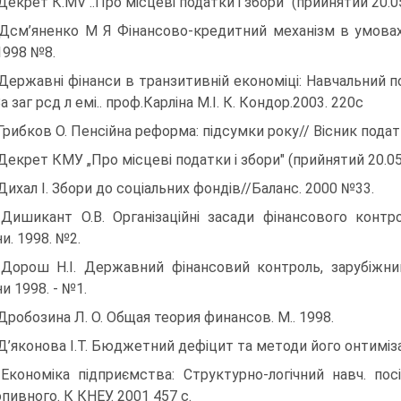
 Декрет К.MV ..Про місцеві податки і збори" (прийнятий 20.05.
 Дсм’яненко М Я Фінансово-кредитний механізм в умовах
1998 №8.
 Державні фінанси в транзитивній економіці: Навчальний пос
 За заг рсд л емі.. проф.Карліна М.І. К. Кондор.2003. 220с
 Грибков О. Пенсійна реформа: підсумки року// Вісник подат
 Декрет КМУ „Про місцеві податки і збори" (прийнятий 20.05.1
 Дихал І. Збори до соціальних фондів//Баланс. 2000 №33.
 Дишикант О.В. Організаційні засади фінансового контр
и. 1998. №2.
 Дорош Н.І. Державний фінансовий контроль, зарубіжни
и 1998. - №1.
 Дробозина Л. О. Общая теория финансов. М.. 1998.
 Д’яконова І.Т. Бюджетний дефіцит та методи його онтимізац
 Економіка підприємства: Структурно-логічний навч. пос
пивного. К КНЕУ. 2001 457 с.