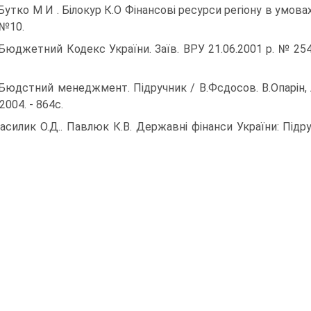
 Бутко М И . Білокур К.О Фінансові ресурси регіону в умова
 №10.
 Бюджетний Кодекс України. Заїв. ВРУ 21.06.2001 р. № 2542
 Бюдстний менеджмент. Підручник / В.Фсдосов. В.Опарін, Л.
2004. - 864с.
Василик О.Д.. Павлюк К.В. Державні фінанси України: Підру