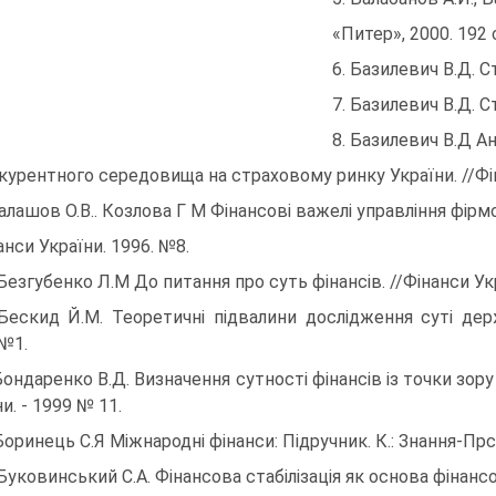
«Питер», 2000. 192 с
6. Базилевич В.Д. С
7. Базилевич В.Д. С
8. Базилевич В.Д 
курентного середовища на страховому ринку України. //Фін
Балашов О.В.. Козлова Г М Фінансові важелі управління фірм
анси України. 1996. №8.
 Безгубенко Л.М До питання про суть фінансів. //Фінанси Ук
Бескид Й.М. Теоретичні підвалини дослідження суті дер
 №1.
Бондаренко В.Д. Визначення сутності фінансів із точки зору ф
и. - 1999 № 11.
Боринець С.Я Міжнародні фінанси: Підручник. К.: Знання-Прсс
 Буковинський С.А. Фінансова стабілізація як основа фінансо