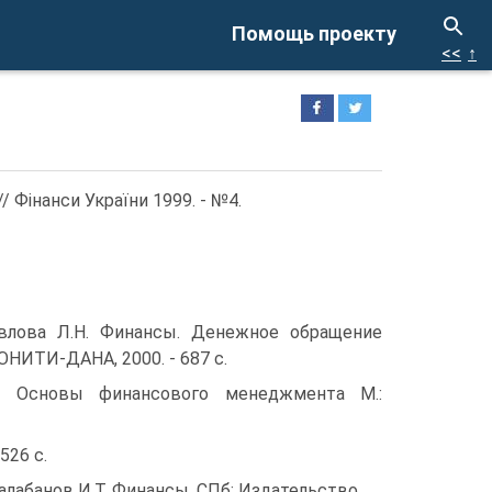
Помощь проекту
<<
↑
/ Фінанси України 1999. - №4.
влова Л.Н. Финансы. Денежное обращение
 ЮНИТИ-ДАНА, 2000. - 687 с.
Т. Основы финансового менеджмента М.:
526 с.
 Балабанов И.Т. Финансы. СПб: Издательство