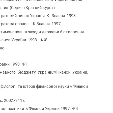
.: ил. (Серия «Краткий курс»).
траховий ринок України. К.: Знання, 1998.
трахова справа. - К Знання. 1997.
Антимонопольш заходи держави й створення
анси України. 1998. - №8.
ою.
раїни 1998. №1.
жавного бюджету України//Фінанси України.
ілології та історії фінансової науки.//Фінанси
, 2002.-311 с.
вої політики. //Фінанси України 1997. №4.