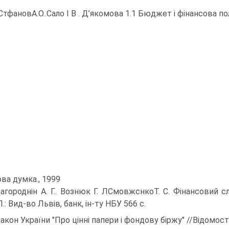
 СтфановА.О..Сало І В . Д’якомова 1.1 Бюджет і фінансова п
ова думка., 1999
3агороднін А. Г.. Вознюк Г. ЛСмовжснкоТ. С. Фінансовий сл
.: Вид-во Львів, банк, ін-ту НБУ 566 с.
Закон України "Про цінні папери і фондову біржу" //Відомос