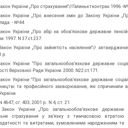
3акон України „Про страхування"//Галиньктконтрак 1996.-№
Закон України „Про внесення змін до Закону України „Пр
пада. - №44.
Закон України „Про збір на обов'язкове державне пенсій
и. 1997. N 37.ct.237.
Закон України „Про зайнятість населення"// затверджен
1 р.
Закон України “Про загальнообов'язкове державне соціа
сті Верховної Ради України. 2000. N22.ct.171.
Закон України "Про загальнообов’язкове державне соціа
ництві та професійного захворювання, які спричинили вт
України.
N 4647, сг. 403; 2001 р.. N 4, ст. 21.
 Закон України „Про загальнообов’язкове державне
альне сграхування у зв'язку з тимчасовою втратою
здатності та витратами, зумовленими народженням та