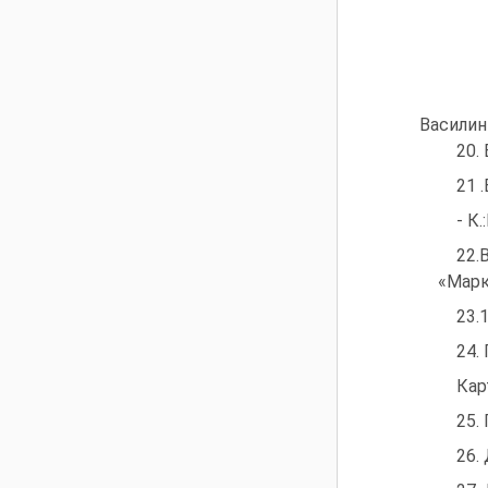
Василин 
20.
21 
- К
22.
«Марке
23.
24.
Кар
25.
26.