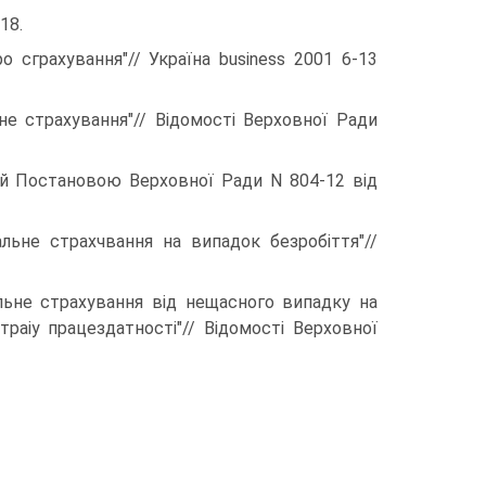
18.
о сграхування"// Україна business 2001 6-13
не страхування"// Відомості Верховної Ради
ий Постановою Верховної Ради N 804-12 від
льне страхчвання на випадок безробіття"//
льне страхування від нещасного випадку на
раіу працездатності"// Відомості Верховної