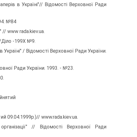
перів в Україні"// Відомості Верховної Ради
994. №84
/ www rada.kiev.ua.
/Діло -199Х №9.
 Україні" / Відомості Верховної Ради України.
вної Ради України. 1993. - №23.
0.
ийнятий
й 09.04.1999р.)// www.rada.kiev.ua.
організації” // Відомості Верховної Ради