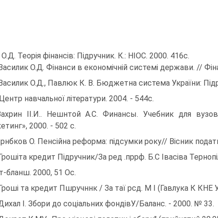
О.Д. Теорія фінансів: Підручник. К.: НІОС. 2000. 416с.
 Василик О.Д. Фінанси в економічній системі держави. // Фін
.Василик О.Д., Павлюк К. В. Бюджетна система України: Під
.:Центр навчальної літератури. 2004. - 544с.
Вахрин II.И.. Нешнтой А.С. Финансы. Учебник для вуз
тинг», 2000. - 502 с.
1рнбков О. Пенсійна реформа: підсумки року// Вісник податк
 Грошіта кредит Підручник/За ред .пррф. Б.С Івасіва Тернопі
т-бланш. 2000, 51 Ос.
 Гроші та кредит Пшручннк / За таї рсд. М I (Гавлука К КНЕ У
 Дихал І. Збори до соціальних фондівУ/Баланс. - 2000. № 33.