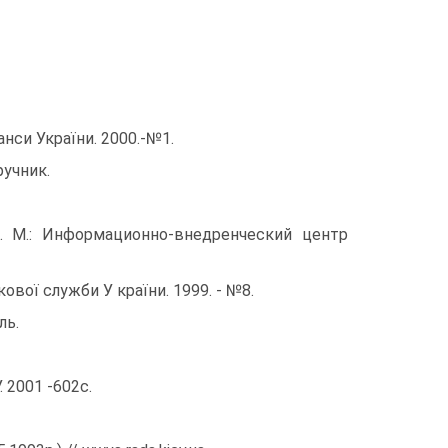
анси України. 2000.-№1.
ручник.
ов. М.: Информационно-внедренческий центр
ової служби У країни. 1999. - №8.
ль.
. 2001 -602с.