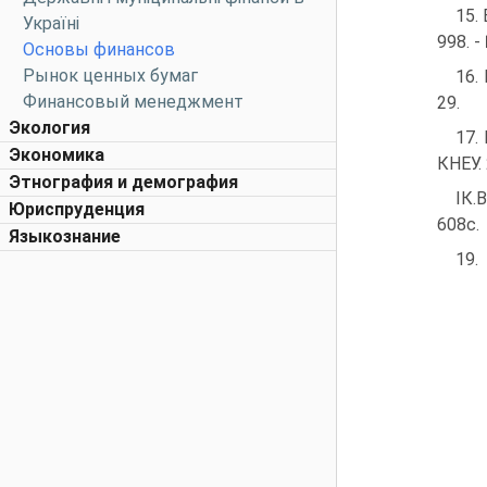
15.
Україні
998. -
Основы финансов
Рынок ценных бумаг
16.
Финансовый менеджмент
29.
Экология
17.
Экономика
КНЕУ. 
Этнография и демография
ІК.
Юриспруденция
608с.
Языкознание
19.