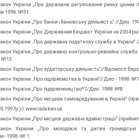
Закон України „Про державне регулювання ринку цінних па
ни 1996. №51.
Закон України „Про банки і банківську діяльніст ь" //Діло. 1
Закон України „Про Державний бюджет України на 2004 рік" /
3акон України ..Про державну податкову службу в Україні" /
Закон України „Про державну контрольно-ревізійну службу в
3 №13.
Закон України „Про аудиторську діяльність"//Відомосп Верхо
Закон України ..Про підприємства в Україні"//Діло - 1998. №1
Закон України „Про підііриемництво*7/Діло. 1988. №8.
Закон України „Про місцеве самоврядування в Україні” (пр
5.1997р.)// www.rada.kiev.ua.
3акон України „Про місцеві державні адміністрації" (прийняти
Закон України „Про молодіжні та дитячі громадські 
ни.-1998.-№ 1