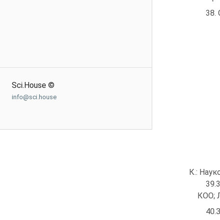
38.
Sci.House ©
info@sci.house
К.: Наук
39.
КОО; Л
40.