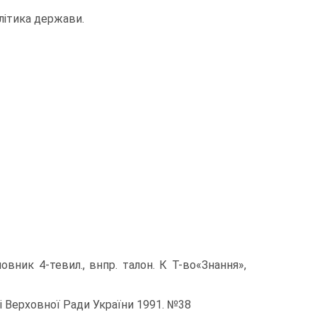
олітика держави.
овник 4-тевил., внпр. талон. К Т-во«Знання»,
ті Верховної Ради України 1991. №38