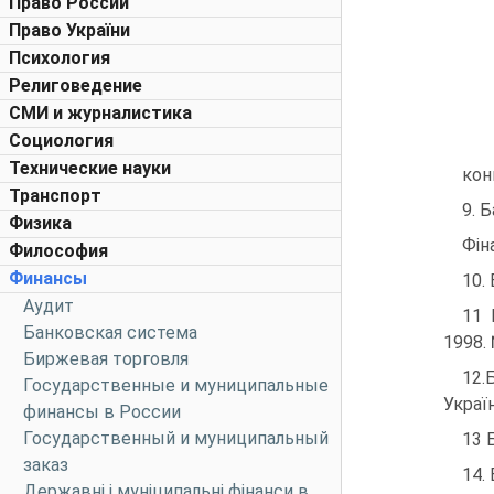
Право России
Право України
Психология
Религоведение
СМИ и журналистика
Социология
Технические науки
кон
Транспорт
9. 
Физика
Фін
Философия
Финансы
10.
Аудит
11 
Банковская система
1998.
Биржевая торговля
12.
Государственные и муниципальные
Україн
финансы в России
Государственный и муниципальный
13 
заказ
14.
Державні і муніципальні фінанси в