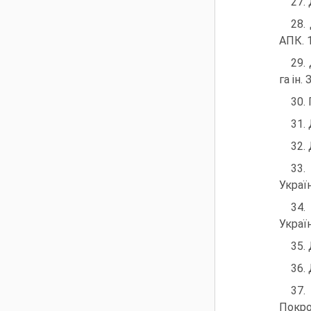
27.
28.
АПК. 
29.
га ін.
30.
31.
32.
33.
Україн
34.
Україн
35.
36.
37.
Покро