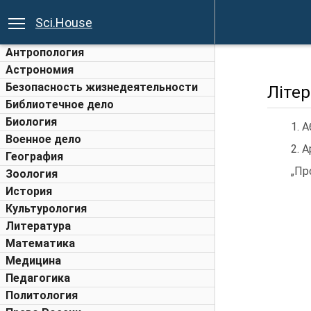
Sci.House
Антропология
Астрономия
Безопасность жизнедеятельности
Літер
Библиотечное дело
Биология
1. 
Военное дело
2. 
География
„Пр
Зоология
История
Культурология
Литература
Математика
Медицина
Педагогика
Политология