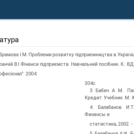
атура
Абрамова І.М. Проблеми розвитку підприємництва в Україні/
Аранчій В.І Фінанси підприємств. Навчальний посібник. К.: ВД
офесіонал”. 2004.
304с.
З Бабич А М.. Па
Кредит: Учебник. М.:
4. Балабанов И.
Финансы и
статистика, 2002. - 
5. Балабанов А.И.,