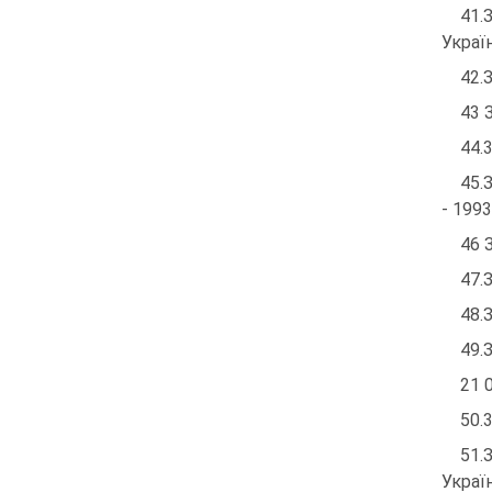
41.
Украї
42.
43 
44.
45.
- 199
46 
47.
48.
49.
21 0
50.
51.
Украї