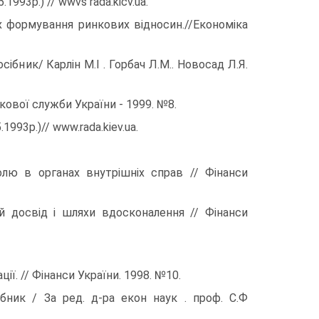
1993р.) // wwvs rada.kicv.ua.
 формування ринкових відносин.//Економіка
ібник/ Карлін М.І . Горбач Л.М.. Новосад Л.Я.
кової служби України - 1999. №8.
993р.)// www.rada.kiev.ua.
олю в органах внутрішніх справ // Фінанси
й досвід і шляхи вдосконалення // Фінанси
ії. // Фінанси України. 1998. №10.
ібник / За ред. д-ра екон наук . проф. С.Ф