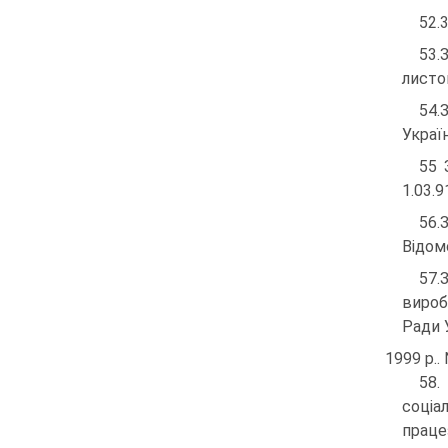
52.
53.
листо
54.
Україн
55 
1.03.9
56.
Відомо
57.
вироб
Ради 
1999 р.. 
58.
соці
праце